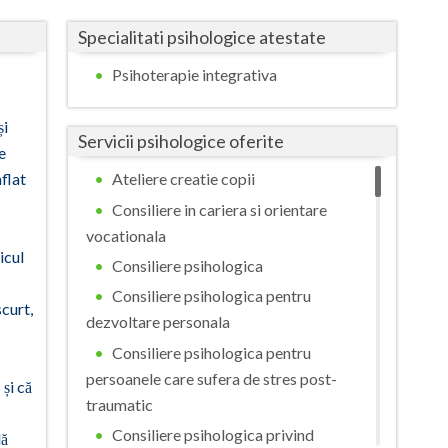
Buzau
Specialitati psihologice atestate
Calarasi
Psihoterapie integrativa
Caras-Severin
și
Cluj
Servicii psihologice oferite
e
Constanta
flat
Ateliere creatie copii
Consiliere in cariera si orientare
Covasna
vocationala
Dambovita
icul
Consiliere psihologica
Dolj
Consiliere psihologica pentru
scurt,
dezvoltare personala
Galati
Consiliere psihologica pentru
Giurgiu
persoanele care sufera de stres post-
 și că
traumatic
Gorj
Consiliere psihologica privind
lă