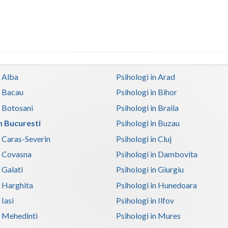
n Alba
Psihologi in Arad
n Bacau
Psihologi in Bihor
n Botosani
Psihologi in Braila
in Bucuresti
Psihologi in Buzau
n Caras-Severin
Psihologi in Cluj
n Covasna
Psihologi in Dambovita
 Galati
Psihologi in Giurgiu
n Harghita
Psihologi in Hunedoara
 Iasi
Psihologi in Ilfov
n Mehedinti
Psihologi in Mures