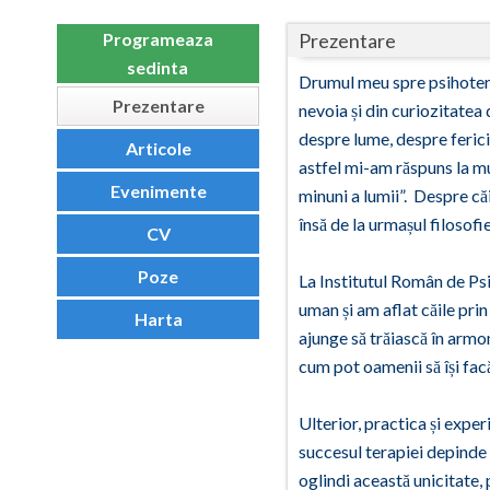
Prezentare
Programeaza
sedinta
Drumul meu spre psihotera
Prezentare
nevoia și din curiozitatea 
despre lume, despre fericir
Articole
astfel mi-am răspuns la mu
Evenimente
minuni a lumii”. Despre că
însă de la urmașul filosofie
CV
Poze
La Institutul Român de Psi
uman și am aflat căile pri
Harta
ajunge să trăiască în armonie
cum pot oamenii să își facă
Ulterior, practica și exper
succesul terapiei depinde d
oglindi această unicitate,