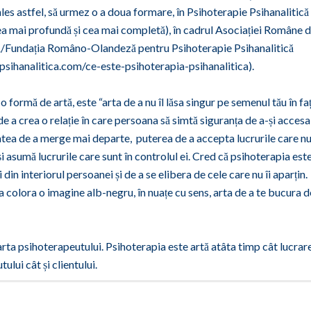
les astfel, să urmez o a doua formare, în Psihoterapie Psihanalitică 
ea mai profundă și cea mai completă), în cadrul Asociației Române 
că/Fundația Româno-Olandeză pentru Psihoterapie Psihanalitică
sihanalitica.com/ce-este-psihoterapia-psihanalitica).
 formă de artă, este “arta de a nu îl lăsa singur pe semenul tău în fa
 de a crea o relație în care persoana să simtă siguranța de a-și accesa 
rtatea de a merge mai departe, puterea de a accepta lucrurile care n
și asumă lucrurile care sunt în controlul ei. Cred că psihoterapia est
din interiorul persoanei și de a se elibera de cele care nu îi aparțin.
a colora o imagine alb-negru, în nuațe cu sens, arta de a te bucura d
arta psihoterapeutului. Psihoterapia este artă atâta timp cât lucrar
ului cât și clientului.