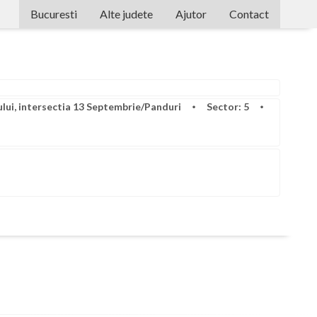
Bucuresti
Alte judete
Ajutor
Contact
Alba
Arad
Arges
lui, intersectia 13 Septembrie/Panduri
Sector: 5
Bacau
Bihor
Bistrita-Nasaud
Botosani
Braila
Brasov
Bucuresti