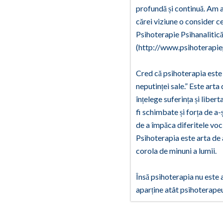
profundă și continuă. Am a
cărei viziune o consider c
Psihoterapie Psihanaliti
(http://www.psihoterapiep
Cred că psihoterapia este o
neputinței sale.” Este arta
înțelege suferința și libe
fi schimbate și forța de a-
de a împăca diferitele voci 
Psihoterapia este arta de 
corola de minuni a lumii.
Însă psihoterapia nu este 
aparține atât psihoterapeut