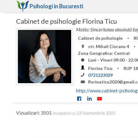
Psihologi in
Bucuresti
Cabinet de psihologie Florina Ticu
Motto: Sinceritatea absolută față
Cabinet de psihologie
RU
str. Mihail Cioranu 4
Zona Geografica: Central
Luni - Vineri 09:00 - 22:
Florina Ticu
RUP 18
0721223029
florinaticu2020@gmail.
http://www.cabinet-psiholog
Vizualizari: 3501
incepand cu 23 Septembrie 2021