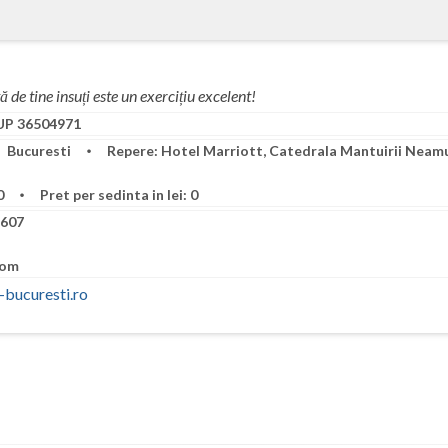
 de tine insuți este un exercițiu excelent!
P 36504971
Bucuresti
Repere: Hotel Marriott, Catedrala Mantuirii Neamu
00
Pret per sedinta in lei: 0
607
com
-bucuresti.ro