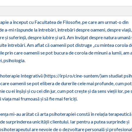
pie a început cu Facultatea de Filosofie, pe care am urmat-o din
de a-mi răspunde la întrebări, întrebări despre oameni, despre viață,
e și suferință, despre iubire și ură. Am învățat despre natura umană 
lte întrebări. Am aflat că oamenii pot distruge „cu mintea corola d
ile prin care oamenii se pot bucura de corola de minuni a lumii, am a
i, psihologia.
hoterapie Integrativă (https://irpi.ro/cine-suntem/)am studiat psih
n care oamenii se pot elibera de durerile cele mai profunde, cum pot
 cu ei înșăși și cu cei din jur, cum pot crește și da sens vieții lor, pe 
 viața mai frumoasă și să fie mai fericiți.
iența mi-au arătat că arta psihoterapiei constă în relația terapeutică
e surprinderea unicității clientului. Iar pentru a putea surprinde și
 psihoterapeutul are nevoie de o dezvoltare personală și profesiona