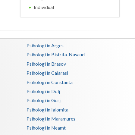
probleme de cuplu
Individual
Satu-Mare
Interventie psihoterapeutica in
teama de spatii publice, atac de panica,
Sibiu
Interventie psihoterapeutica in
Suceava
ticuri
Psihologi in Arges
Teleorman
Interventie psihoterapeutica in
Psihologi in Bistrita-Nasaud
tulburarea ADHD (tulburarea
Timis
Psihologi in Brasov
hiperactivitate/deficit de atentie)
Tulcea
Psihologi in Calarasi
Interventie psihoterapeutica in
tulburarea de somatizare
Psihologi in Constanta
Valcea
Interventie psihoterapeutica in
Psihologi in Dolj
Vaslui
tulburarea opozitionismul provocator
Psihologi in Gorj
Vrancea
Interventie psihoterapeutica in
Psihologi in Ialomita
tulburari ale copilariei
Psihologi in Maramures
Interventie psihoterapeutica prin
Psihologi in Neamt
Sandplay