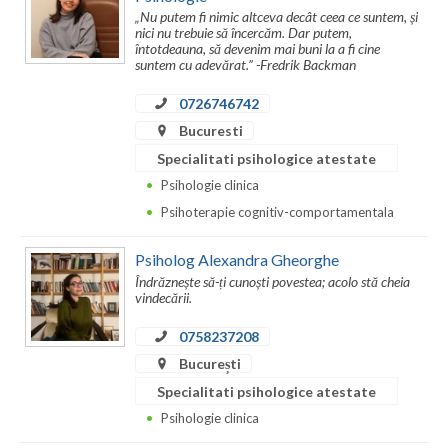
„Nu putem fi nimic altceva decât ceea ce suntem, și
nici nu trebuie să încercăm. Dar putem,
întotdeauna, să devenim mai buni la a fi cine
suntem cu adevărat.” -Fredrik Backman
0726746742
Bucuresti
Specialitati psihologice atestate
Psihologie clinica
Psihoterapie cognitiv-comportamentala
Psiholog Alexandra Gheorghe
Îndrăznește să-ți cunoști povestea; acolo stă cheia
vindecării.
0758237208
București
Specialitati psihologice atestate
Psihologie clinica