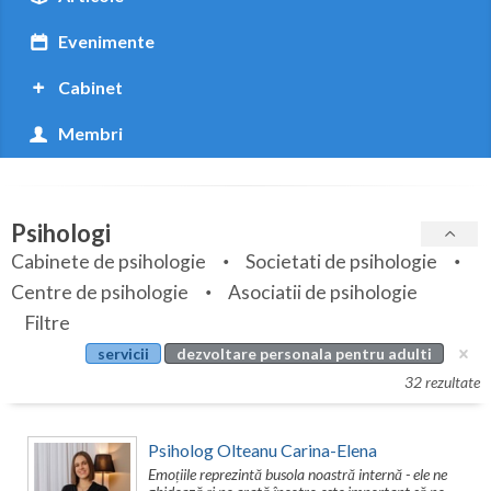
Botosani
Evenimente
Braila
Cabinet
Brasov
Membri
Bucuresti
Buzau
Psihologi
Calarasi
Cabinete de psihologie
Societati de psihologie
Caras-Severin
Centre de psihologie
Asociatii de psihologie
Cluj
Filtre
servicii
dezvoltare personala pentru adulti
Constanta
32 rezultate
Covasna
Psiholog Olteanu Carina-Elena
Dambovita
Emoțiile reprezintă busola noastră internă - ele ne