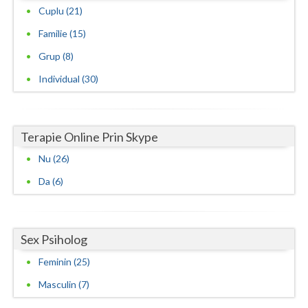
Cuplu (21)
Psihoterapie adleriana (1)
Familie (15)
Psihoterapie analitica (1)
Grup (8)
Psihoterapie cognitiv-comportamentala (5)
Individual (30)
Psihoterapie cognitiv-comportamentala si hipnot...
(2)
Psihoterapie experientiala (1)
Terapie Online Prin Skype
Psihoterapie experientiala si a unificarii cent... (2)
Nu (26)
Psihoterapie familiala (2)
Da (6)
Psihoterapie hipnoza clinica si terapie ericks... (1)
Psihoterapie integrativa (2)
Sex Psiholog
Psihoterapie psihanalitica (1)
Feminin (25)
Masculin (7)