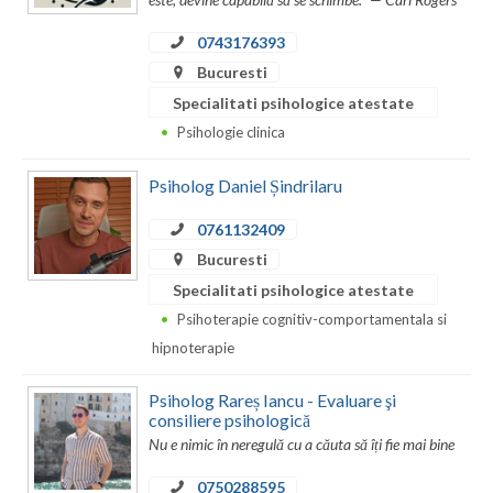
Neamt
0743176393
Bucuresti
Olt
Specialitati psihologice atestate
Prahova
Psihologie clinica
Salaj
Psiholog Daniel Șindrilaru
Satu-Mare
0761132409
Bucuresti
Sibiu
Specialitati psihologice atestate
Suceava
Psihoterapie cognitiv-comportamentala si
Teleorman
hipnoterapie
Timis
Psiholog Rareș Iancu - Evaluare şi
consiliere psihologică
Tulcea
Nu e nimic în neregulă cu a căuta să îți fie mai bine
Valcea
0750288595