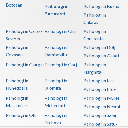
Botosani
Psihologi in
Psihologi in Buzau
Bucuresti
Psihologi in
Calarasi
Psihologi in Caras-
Psihologi in Cluj
Psihologi in
Severin
Constanta
Psihologi in
Psihologi in
Psihologi in Dolj
Covasna
Dambovita
Psihologi in Galati
Psihologi in Giurgiu
Psihologi in Gorj
Psihologi in
Harghita
Psihologi in
Psihologi in
Psihologi in Iasi
Hunedoara
Ialomita
Psihologi in Ilfov
Psihologi in
Psihologi in
Psihologi in Mures
Maramures
Mehedinti
Psihologi in Neamt
Psihologi in Olt
Psihologi in
Psihologi in Salaj
Prahova
Psihologi in Satu-