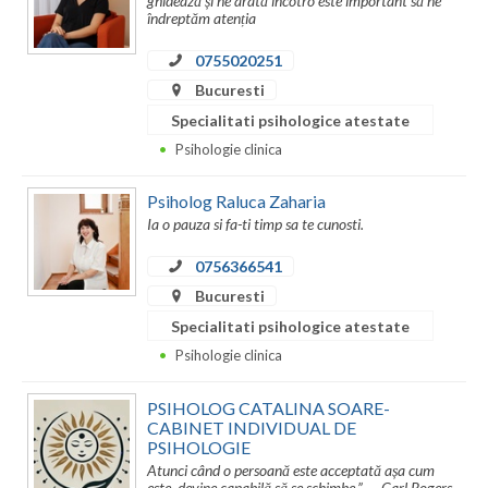
ghidează și ne arată încotro este important să ne
Dolj
îndreptăm atenția
Galati
0755020251
Bucuresti
Giurgiu
Specialitati psihologice atestate
Gorj
Psihologie clinica
Harghita
Psiholog Raluca Zaharia
Hunedoara
Ia o pauza si fa-ti timp sa te cunosti.
Ialomita
0756366541
Bucuresti
Iasi
Specialitati psihologice atestate
Ilfov
Psihologie clinica
Maramures
PSIHOLOG CATALINA SOARE-
CABINET INDIVIDUAL DE
Mehedinti
PSIHOLOGIE
Atunci când o persoană este acceptată așa cum
Mures
este, devine capabilă să se schimbe.” — Carl Rogers