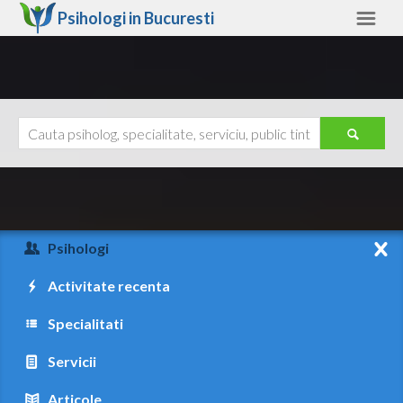
Psihologi in
Bucuresti
Bucuresti
Alte judete
Ajutor
Contact
Alba
Arad
Psihologi
Arges
Activitate recenta
Bacau
Specialitati
Bihor
Servicii
Bistrita-Nasaud
Articole