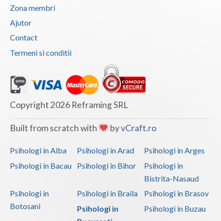
Zona membri
Interventie psihoterapeutica in tulburarea de c... (2)
Ajutor
Interventie psihoterapeutica in tulburarea de c... (1)
Contact
Interventie psihoterapeutica in tulburarea de s... (4)
Termeni si conditii
Interventie psihoterapeutica in tulburarea dism... (3)
Interventie psihoterapeutica in tulburarea opoz... (2)
Interventie psihoterapeutica in tulburari ale c... (3)
Copyright 2026 Reframing SRL
Logopedie - Interventie psihoterapeutica in bal... (3)
Logoterapie in tulburarile de comunicare (4)
Built from scratch with
by
vCraft.ro
Psihodermatologie (1)
Psihologi in Alba
Psihologi in Arad
Psihologi in Arges
Psihodiagnostic si evaluare clinica (1)
Psihologi in Bacau
Psihologi in Bihor
Psihologi in
Psihooncologie (1)
Bistrita-Nasaud
Psihosexologie (2)
Psihologi in
Psihologi in Braila
Psihologi in Brasov
Psihoterapia normalului si patologicului in imb... (1)
Botosani
Psihologi in
Psihologi in Buzau
Psihoterapia oncologica (1)