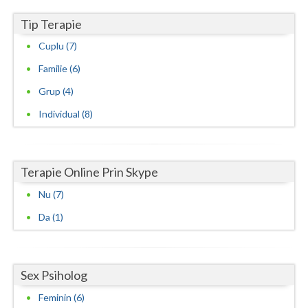
Examinare si avizare psihologica in vederea ang... (1)
Psihoterapie cognitiv-comportamentala (2)
Tip Terapie
Examinare si avizare psihologica in vederea cal... (1)
Psihoterapie integrativa (1)
Cuplu (7)
Examinare si avizare psihologica in vederea ins... (2)
Psihoterapii cognitive si comportamentale (1)
Familie (6)
Examinare si avizare psihologica in vederea obt... (1)
Psihoterapii scurte colaborative orientate pe r... (1)
Grup (4)
Examinare si avizare psihologica in vederea obt... (1)
Individual (8)
Examinare si avizare psihologica in vederea obt... (1)
Examinare si avizare psihologica la angajare sa... (1)
Examinari psihologice in vederea evaluarii depr... (2)
Terapie Online Prin Skype
Examinari psihologice in vederea evaluarii star... (1)
Nu (7)
Examinari psihologice in vederea obtinerii cert... (2)
Da (1)
Examinari psihologice in vederea obtinerii pens... (2)
Interventie psihologica in tulburarile de invatare (2)
Sex Psiholog
Interventie psihologica online (3)
Feminin (6)
Interventie psihoterapeutica in kleptomanie (2)