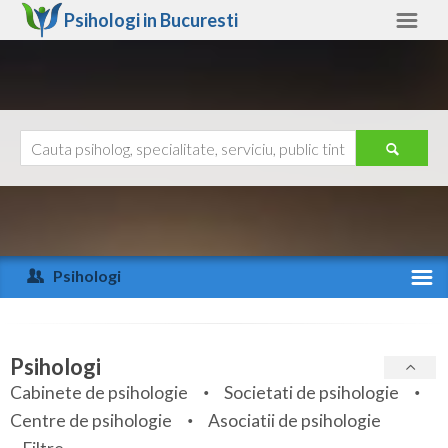
Psihologi in
Bucuresti
Bucuresti
Alte judete
Ajutor
Contact
Alba
Arad
Psihologi
Arges
Activitate recenta
Bacau
Specialitati
Psihologi
Bihor
Cabinete de psihologie
Societati de psihologie
Servicii
Centre de psihologie
Asociatii de psihologie
Bistrita-Nasaud
Articole