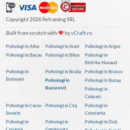
Copyright 2026 Reframing SRL
Built from scratch with
by
vCraft.ro
Psihologi in Alba
Psihologi in Arad
Psihologi in Arges
Psihologi in Bacau
Psihologi in Bihor
Psihologi in
Bistrita-Nasaud
Psihologi in
Psihologi in Braila
Psihologi in Brasov
Botosani
Psihologi in
Psihologi in Buzau
Bucuresti
Psihologi in
Calarasi
Psihologi in Caras-
Psihologi in Cluj
Psihologi in
Severin
Constanta
Psihologi in
Psihologi in
Psihologi in Dolj
Covasna
Dambovita