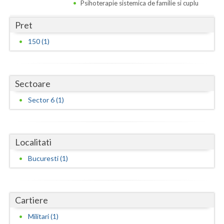
Dolj
Psihoterapie sistemica de familie si cuplu
Galati
Pret
150 (1)
Giurgiu
Gorj
Harghita
Sectoare
Sector 6 (1)
Hunedoara
Ialomita
Localitati
Iasi
Bucuresti (1)
Ilfov
Maramures
Cartiere
Mehedinti
Militari (1)
Mures