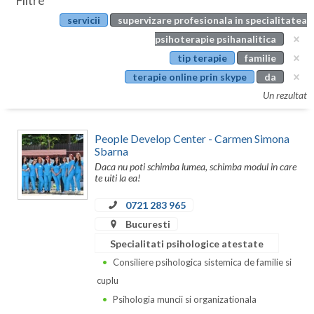
Filtre
Botosani
servicii
supervizare profesionala in specialitatea
Evenimente
Braila
psihoterapie psihanalitica
Cabinet
tip terapie
familie
Brasov
terapie online prin skype
da
Membri
Bucuresti
Un rezultat
Buzau
People Develop Center - Carmen Simona
Calarasi
Sbarna
Daca nu poti schimba lumea, schimba modul in care
Caras-Severin
te uiti la ea!
Cluj
0721 283 965
Bucuresti
Constanta
Specialitati psihologice atestate
Covasna
Consiliere psihologica sistemica de familie si
cuplu
Dambovita
Psihologia muncii si organizationala