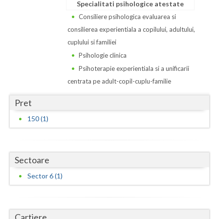
Dolj
Specialitati psihologice atestate
Consiliere psihologica evaluarea si
Galati
consilierea experientiala a copilului, adultului,
Giurgiu
cuplului si familiei
Psihologie clinica
Gorj
Psihoterapie experientiala si a unificarii
Harghita
centrata pe adult-copil-cuplu-familie
Hunedoara
Pret
150 (1)
Ialomita
Iasi
Ilfov
Sectoare
Sector 6 (1)
Maramures
Mehedinti
Cartiere
Mures