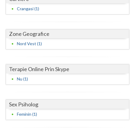
Crangasi (1)
Neamt
Olt
Zone Geografice
Prahova
Nord Vest (1)
Salaj
Satu-Mare
Terapie Online Prin Skype
Sibiu
Nu (1)
Suceava
Teleorman
Sex Psiholog
Timis
Feminin (1)
Tulcea
Valcea