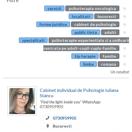
Filtre
Botosani
servicii
psihoterapia oncologica
Evenimente
Braila
localitati
bucuresti
Cabinet
forme juridice
cabinet de psihologie
Brasov
public tinta
adulti
Membri
Bucuresti
specialitati
psihoterapie experientiala si a unificarii
centrata pe adult-copil-cuplu-familie
Buzau
tip terapie
familie
Calarasi
limba
romana
Un rezultat
Caras-Severin
Cluj
Cabinet individual de Psihologie Iuliana
Stancu
Constanta
"Find the light inside you" WhatsApp:
0730959905
Covasna
0730959905
Dambovita
Bucuresti