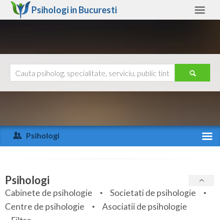
Psihologi in
Bucuresti
Bucuresti
Alte judete
Ajutor
Contact
Alba
Arad
Psihologi
Arges
Activitate recenta
Bacau
Specialitati
Psihologi
Bihor
Cabinete de psihologie
Societati de psihologie
Servicii
Centre de psihologie
Asociatii de psihologie
Bistrita-Nasaud
Articole