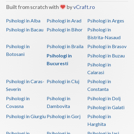
Built from scratch with
by
vCraft.ro
Psihologi in Alba
Psihologi in Arad
Psihologi in Arges
Psihologi in Bacau
Psihologi in Bihor
Psihologi in
Bistrita-Nasaud
Psihologi in
Psihologi in Braila
Psihologi in Brasov
Botosani
Psihologi in
Psihologi in Buzau
Bucuresti
Psihologi in
Calarasi
Psihologi in Caras-
Psihologi in Cluj
Psihologi in
Severin
Constanta
Psihologi in
Psihologi in
Psihologi in Dolj
Covasna
Dambovita
Psihologi in Galati
Psihologi in Giurgiu
Psihologi in Gorj
Psihologi in
Harghita
Psihologi in
Psihologi in
Psihologi in Iasi