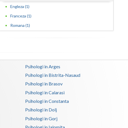
Engleza (1)
Satu-Mare
Franceza (1)
Sibiu
Romana (1)
Suceava
Teleorman
Timis
Psihologi in Arges
Tulcea
Psihologi in Bistrita-Nasaud
Valcea
Psihologi in Brasov
Vaslui
Psihologi in Calarasi
Psihologi in Constanta
Vrancea
Psihologi in Dolj
Psihologi in Gorj
Psihologi in Ialomita