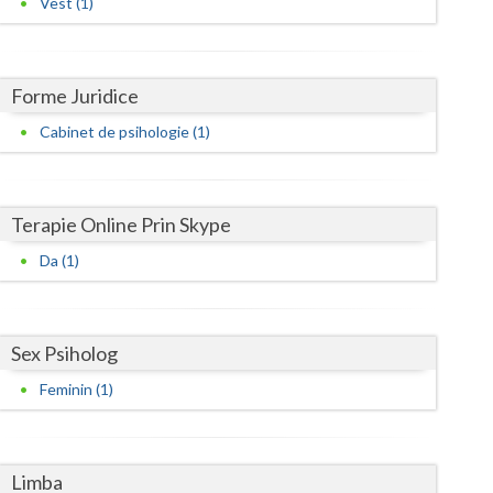
Vest (1)
Harghita
Hunedoara
Ialomita
Forme Juridice
Cabinet de psihologie (1)
Iasi
Ilfov
Terapie Online Prin Skype
Maramures
Da (1)
Mehedinti
Mures
Sex Psiholog
Neamt
Feminin (1)
Olt
Prahova
Limba
Salaj