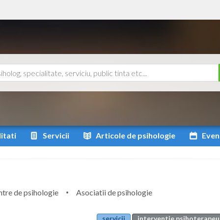
itati
Servicii
Articole
de psihologie
Even
tre de psihologie
Asociatii de psihologie
servicii
interventie psihoterapeut