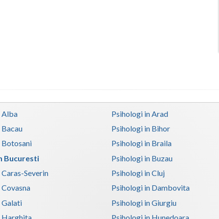
n Alba
Psihologi in Arad
n Bacau
Psihologi in Bihor
n Botosani
Psihologi in Braila
in Bucuresti
Psihologi in Buzau
n Caras-Severin
Psihologi in Cluj
n Covasna
Psihologi in Dambovita
 Galati
Psihologi in Giurgiu
n Harghita
Psihologi in Hunedoara