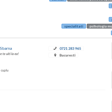
specialitati
psihologia mu
 Sbarna
0721 283 965
te uiti la ea!
Bucuresti
i cuplu