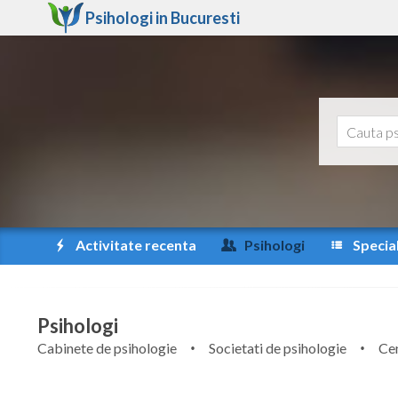
Psihologi in
Bucuresti
Activitate recenta
Psihologi
Special
Psihologi
Cabinete de psihologie
Societati de psihologie
Cen