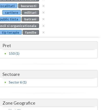
Buzau
localitati
bucuresti
cartiere
militari
Calarasi
public tinta
batrani
Caras-Severin
ncii si organizationala
tip terapie
familie
Cluj
Constanta
Pret
Covasna
150 (1)
Dambovita
Dolj
Sectoare
Galati
Sector 6 (1)
Giurgiu
Gorj
Zone Geografice