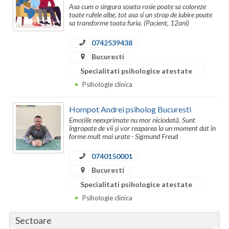
Dolj
Asa cum o singura soseta rosie poate sa coloreze
toate rufele albe, tot asa si un strop de iubire poate
Galati
sa transforme toata furia. (Pacient, 12ani)
Giurgiu
0742539438
Bucuresti
Gorj
Specialitati psihologice atestate
Harghita
Psihologie clinica
Hunedoara
Hompot Andrei psiholog Bucuresti
Emoțiile neexprimate nu mor niciodată. Sunt
Ialomita
îngropate de vii și vor reaparea la un moment dat în
forme mult mai urate - Sigmund Freud
Iasi
0740150001
Ilfov
Bucuresti
Specialitati psihologice atestate
Maramures
Psihologie clinica
Mehedinti
Sectoare
Mures