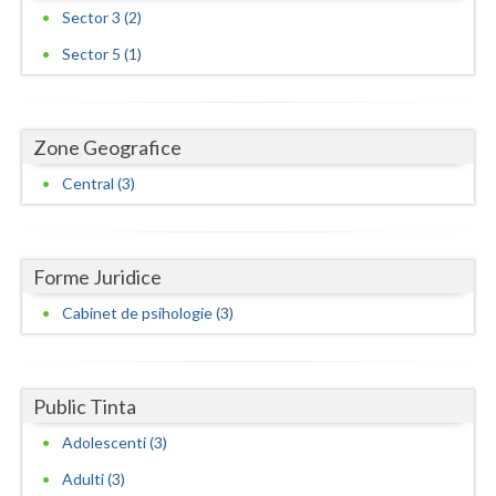
Sector 3 (2)
Neamt
Sector 5 (1)
Olt
Prahova
Zone Geografice
Salaj
Central (3)
Satu-Mare
Sibiu
Forme Juridice
Suceava
Cabinet de psihologie (3)
Teleorman
Timis
Public Tinta
Tulcea
Adolescenti (3)
Adulti (3)
Valcea