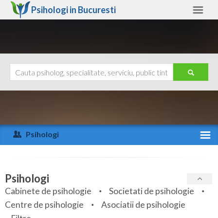
Psihologi in
Bucuresti
Bucuresti
Alte judete
Ajutor
Contact
Alba
Arad
Psihologi
Arges
Activitate recenta
Bacau
Specialitati
Psihologi
Bihor
Cabinete de psihologie
Societati de psihologie
Servicii
Centre de psihologie
Asociatii de psihologie
Bistrita-Nasaud
Articole