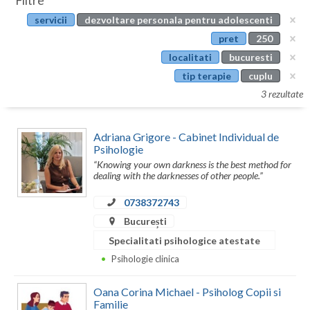
Filtre
Botosani
servicii
dezvoltare personala pentru adolescenti
Evenimente
Braila
pret
250
Cabinet
localitati
bucuresti
Brasov
tip terapie
cuplu
Membri
Bucuresti
3 rezultate
Buzau
Adriana Grigore - Cabinet Individual de
Calarasi
Psihologie
“Knowing your own darkness is the best method for
Caras-Severin
dealing with the darknesses of other people.”
Cluj
0738372743
București
Constanta
Specialitati psihologice atestate
Covasna
Psihologie clinica
Dambovita
Oana Corina Michael - Psiholog Copii si
Familie