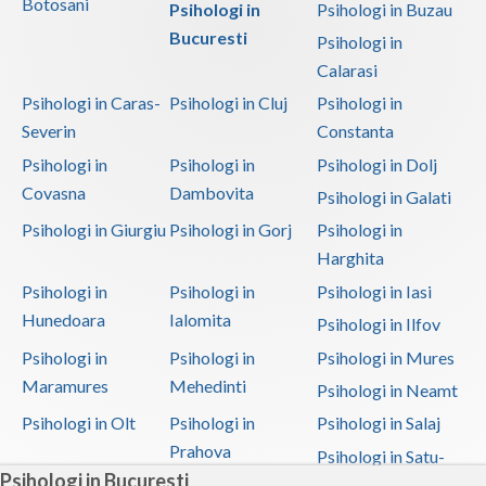
Botosani
Psihologi in
Psihologi in Buzau
Bucuresti
Psihologi in
Calarasi
Psihologi in Caras-
Psihologi in Cluj
Psihologi in
Severin
Constanta
Psihologi in
Psihologi in
Psihologi in Dolj
Covasna
Dambovita
Psihologi in Galati
Psihologi in Giurgiu
Psihologi in Gorj
Psihologi in
Harghita
Psihologi in
Psihologi in
Psihologi in Iasi
Hunedoara
Ialomita
Psihologi in Ilfov
Psihologi in
Psihologi in
Psihologi in Mures
Maramures
Mehedinti
Psihologi in Neamt
Psihologi in Olt
Psihologi in
Psihologi in Salaj
Prahova
Psihologi in Satu-
Psihologi in Bucuresti
Mare