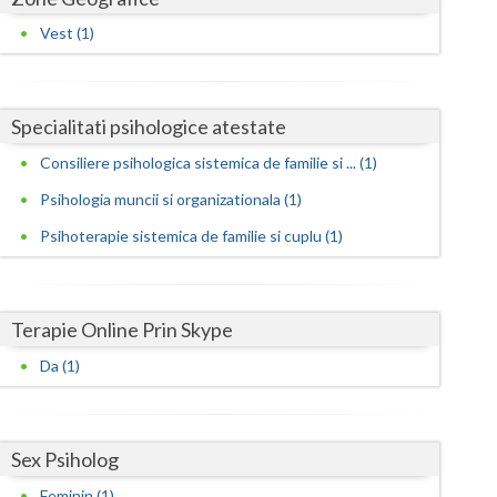
Harghita
Vest (1)
Hunedoara
Ialomita
Specialitati psihologice atestate
Iasi
Consiliere psihologica sistemica de familie si ... (1)
Ilfov
Psihologia muncii si organizationala (1)
Maramures
Psihoterapie sistemica de familie si cuplu (1)
Mehedinti
Mures
Terapie Online Prin Skype
Neamt
Da (1)
Olt
Prahova
Sex Psiholog
Salaj
Feminin (1)