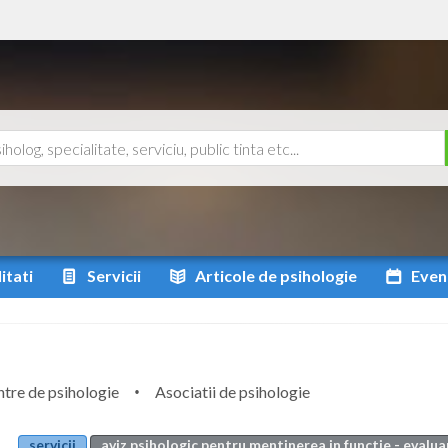
itati
Servicii
Articole
de psihologie
Even
tre de psihologie
Asociatii de psihologie
servicii
aviz psihologic pentru mentinerea in functie - evalua