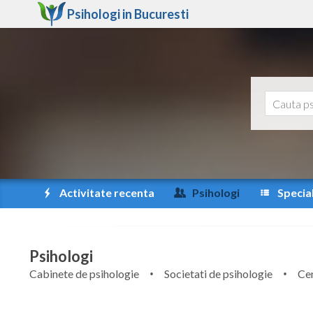
Psihologi in
Bucuresti
Activitate recenta
Psihologi
Special
Psihologi
Cabinete de psihologie
Societati de psihologie
Cen