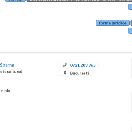
forme juridice
 Sbarna
0721 283 965
te uiti la ea!
Bucuresti
i cuplu