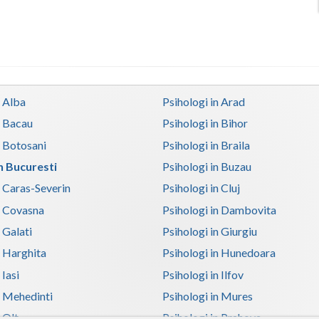
n Alba
Psihologi in Arad
n Bacau
Psihologi in Bihor
n Botosani
Psihologi in Braila
in Bucuresti
Psihologi in Buzau
n Caras-Severin
Psihologi in Cluj
n Covasna
Psihologi in Dambovita
 Galati
Psihologi in Giurgiu
n Harghita
Psihologi in Hunedoara
 Iasi
Psihologi in Ilfov
n Mehedinti
Psihologi in Mures
 Olt
Psihologi in Prahova