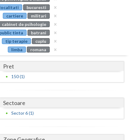
Buzau
localitati
bucuresti
cartiere
militari
Calarasi
cabinet de psihologie
Caras-Severin
public tinta
batrani
tip terapie
cuplu
Cluj
limba
romana
Constanta
Pret
Covasna
150 (1)
Dambovita
Dolj
Sectoare
Galati
Sector 6 (1)
Giurgiu
Gorj
Zone Geografice