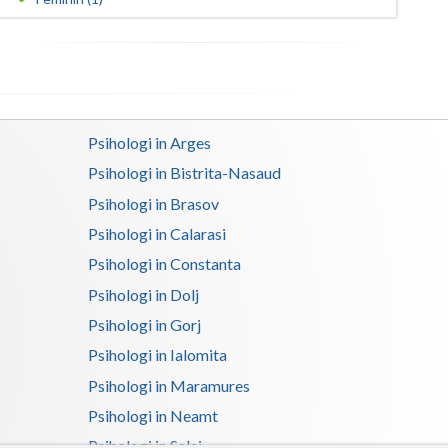
Satu-Mare
Sibiu
Suceava
Psihologi in Arges
Teleorman
Psihologi in Bistrita-Nasaud
Timis
Psihologi in Brasov
Psihologi in Calarasi
Tulcea
Psihologi in Constanta
Valcea
Psihologi in Dolj
Vaslui
Psihologi in Gorj
Psihologi in Ialomita
Vrancea
Psihologi in Maramures
Psihologi in Neamt
Psihologi in Salaj