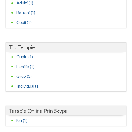
Adulti (1)
Neamt
Batrani (1)
Olt
Copii (1)
Prahova
Salaj
Tip Terapie
Cuplu (1)
Satu-Mare
Familie (1)
Sibiu
Grup (1)
Suceava
Individual (1)
Teleorman
Timis
Terapie Online Prin Skype
Tulcea
Nu (1)
Valcea