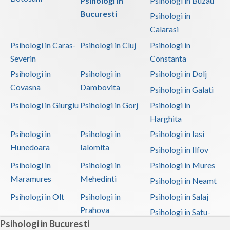
Psihologi in
Psihologi in Buzau
Bucuresti
Psihologi in
Calarasi
Psihologi in Caras-
Psihologi in Cluj
Psihologi in
Severin
Constanta
Psihologi in
Psihologi in
Psihologi in Dolj
Covasna
Dambovita
Psihologi in Galati
Psihologi in Giurgiu
Psihologi in Gorj
Psihologi in
Harghita
Psihologi in
Psihologi in
Psihologi in Iasi
Hunedoara
Ialomita
Psihologi in Ilfov
Psihologi in
Psihologi in
Psihologi in Mures
Maramures
Mehedinti
Psihologi in Neamt
Psihologi in Olt
Psihologi in
Psihologi in Salaj
Prahova
Psihologi in Satu-
Psihologi in Bucuresti
Mare