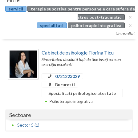
Filtre
Botosani
servicii
terapie suportiva pentru persoanele care sufera de
Evenimente
Braila
stres post-traumatic
Cabinet
specialitati
psihoterapie integrativa
Brasov
Un rezultat
Membri
Bucuresti
Cabinet de psihologie Florina Ticu
Buzau
Sinceritatea absolută față de tine insuți este un
exercițiu excelent!
Calarasi
0721223029
Caras-Severin
Bucuresti
Cluj
Specialitati psihologice atestate
Psihoterapie integrativa
Constanta
Sectoare
Covasna
Sector 5 (1)
Dambovita