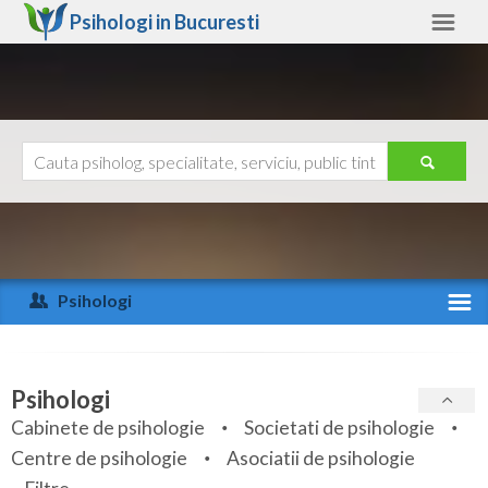
Psihologi in
Bucuresti
Bucuresti
Alte judete
Ajutor
Contact
Alba
Arad
Psihologi
Arges
Activitate recenta
Bacau
Specialitati
Psihologi
Bihor
Cabinete de psihologie
Societati de psihologie
Servicii
Centre de psihologie
Asociatii de psihologie
Bistrita-Nasaud
Articole