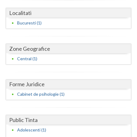
Dolj
Localitati
Galati
Bucuresti (1)
Giurgiu
Gorj
Zone Geografice
Harghita
Central (1)
Hunedoara
Ialomita
Forme Juridice
Iasi
Cabinet de psihologie (1)
Ilfov
Maramures
Public Tinta
Mehedinti
Adolescenti (1)
Mures