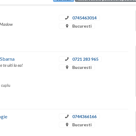
0745463014
m Maslow
Bucuresti
 Sbarna
0721 283 965
te uiti la ea!
Bucuresti
i cuplu
ogie
0744366166
Bucuresti