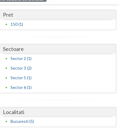
Buzau
Pret
Calarasi
150 (1)
Caras-Severin
Cluj
Sectoare
Constanta
Sector 2 (1)
Covasna
Sector 3 (2)
Dambovita
Sector 5 (1)
Dolj
Sector 6 (1)
Galati
Giurgiu
Localitati
Gorj
Bucuresti (5)