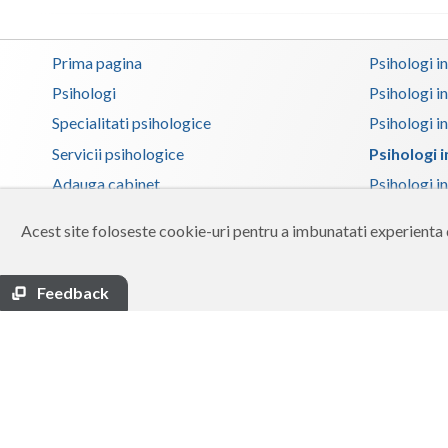
Prima pagina
Psihologi i
Psihologi
Psihologi i
Specialitati psihologice
Psihologi i
Servicii psihologice
Psihologi 
Adauga cabinet
Psihologi i
Zona membri
Psihologi i
Acest site foloseste cookie-uri pentru a imbunatati experienta d
Ajutor
Psihologi in
Contact
Psihologi i
Feedback
Termeni si conditii
Psihologi in
Psihologi i
Psihologi in
Psihologi i
Copyright 2026 Reframing SRL
Psihologi i