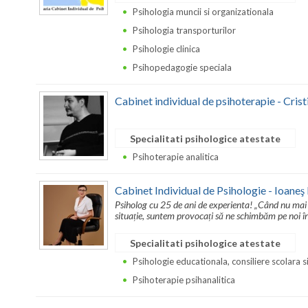
Psihologia muncii si organizationala
Psihologia transporturilor
Psihologie clinica
Psihopedagogie speciala
Cabinet individual de psihoterapie - Cris
Specialitati psihologice atestate
Psihoterapie analitica
Cabinet Individual de Psihologie - Ioaneş
Psiholog cu 25 de ani de experienta! „Când nu mai
situație, suntem provocați să ne schimbăm pe noi în
Specialitati psihologice atestate
Psihologie educationala, consiliere scolara s
Psihoterapie psihanalitica