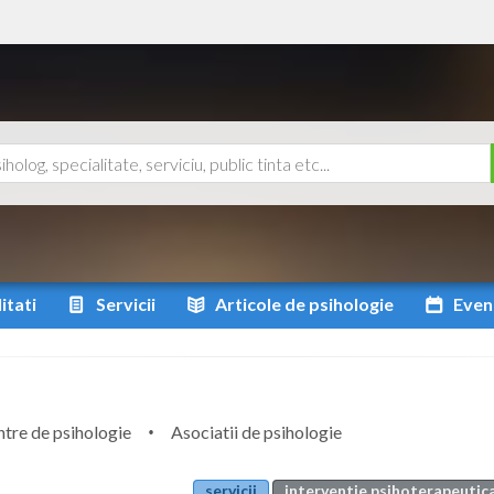
itati
Servicii
Articole
de psihologie
Even
tre de psihologie
Asociatii de psihologie
servicii
interventie psihoterapeutica 