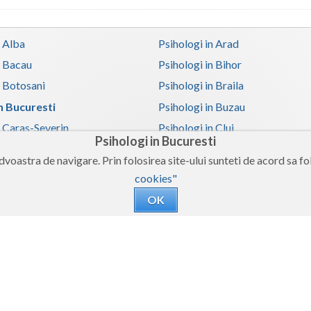
n Alba
Psihologi in Arad
n Bacau
Psihologi in Bihor
n Botosani
Psihologi in Braila
in Bucuresti
Psihologi in Buzau
n Caras-Severin
Psihologi in Cluj
Psihologi in Bucuresti
n Covasna
Psihologi in Dambovita
voastra de navigare. Prin folosirea site-ului sunteti de acord sa fol
 Galati
Psihologi in Giurgiu
cookies"
n Harghita
Psihologi in Hunedoara
OK
 Iasi
Psihologi in Ilfov
n Mehedinti
Psihologi in Mures
 Olt
Psihologi in Prahova
n Satu-Mare
Psihologi in Sibiu
n Teleorman
Psihologi in Timis