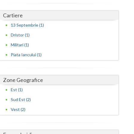
Harghita
Hunedoara
Cartiere
Ialomita
13 Septembrie (1)
Dristor (1)
Iasi
Militari (1)
Ilfov
Piata Iancului (1)
Maramures
Mehedinti
Zone Geografice
Mures
Est (1)
Neamt
Sud Est (2)
Olt
Vest (2)
Prahova
Salaj