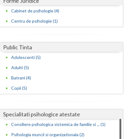
Forme Juridice
Cabinet de psihologie (4)
Satu-Mare
Centru de psihologie (1)
Sibiu
Suceava
Public Tinta
Teleorman
Adolescenti (5)
Timis
Adulti (5)
Tulcea
Batrani (4)
Valcea
Copii (5)
Vaslui
Vrancea
Specialitati psihologice atestate
Consiliere psihologica sistemica de familie si ... (1)
Psihologia muncii si organizationala (2)