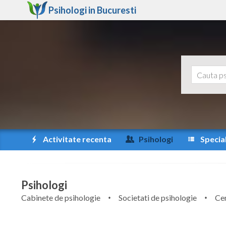
Psihologi in
Bucuresti
Activitate recenta
Psihologi
Special
Psihologi
Cabinete de psihologie
Societati de psihologie
Cen