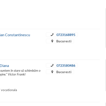
tian Constantinescu
0723168895
Bucuresti
 Diana
0723580486
 suntem în stare să schimbăm o
Bucuresti
șine.” Victor Frankl
i vocationala