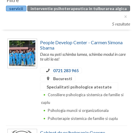
Filtre
Botosani
servicii
interventie psihoterapeutica in tulburarea algica
Evenimente
Braila
Cabinet
5 rezultate
Brasov
Membri
Bucuresti
People Develop Center - Carmen Simona
Sbarna
Buzau
Daca nu poti schimba lumea, schimba modul in care
te uiti la ea!
Calarasi
0721 283 965
Caras-Severin
Bucuresti
Cluj
Specialitati psihologice atestate
Consiliere psihologica sistemica de familie si
Constanta
cuplu
Covasna
Psihologia muncii si organizationala
Psihoterapie sistemica de familie si cuplu
Dambovita
Cabinet de psihoterapie George