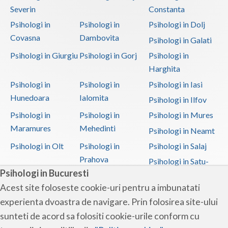
Severin
Constanta
Psihologi in
Psihologi in
Psihologi in Dolj
Covasna
Dambovita
Psihologi in Galati
Psihologi in Giurgiu
Psihologi in Gorj
Psihologi in
Harghita
Psihologi in
Psihologi in
Psihologi in Iasi
Hunedoara
Ialomita
Psihologi in Ilfov
Psihologi in
Psihologi in
Psihologi in Mures
Maramures
Mehedinti
Psihologi in Neamt
Psihologi in Olt
Psihologi in
Psihologi in Salaj
Prahova
Psihologi in Satu-
Psihologi in Bucuresti
Mare
Acest site foloseste cookie-uri pentru a imbunatati
Psihologi in Sibiu
Psihologi in
Psihologi in
experienta dvoastra de navigare. Prin folosirea site-ului
Suceava
Teleorman
sunteti de acord sa folositi cookie-urile conform cu
Psihologi in Timis
Psihologi in Tulcea
Psihologi in Valcea