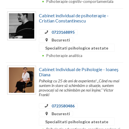
Psihoterapie cognitiv-comportamentala
Neamt
Cabinet individual de psihoterapie -
Cristian Constantinescu
Olt
0723168895
Prahova
Bucuresti
Salaj
Specialitati psihologice atestate
Psihoterapie analitica
Satu-Mare
Sibiu
Cabinet Individual de Psihologie - Ioaneş
Diana
Suceava
Psiholog cu 25 de ani de experienta! „Când nu mai
suntem în stare să schimbăm o situație, suntem
provocați să ne schimbăm pe noi înșine.” Victor
Teleorman
Frankl
Timis
0723580486
Bucuresti
Tulcea
Specialitati psihologice atestate
Valcea