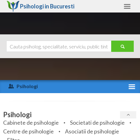
Psihologi in
Bucuresti
Bucuresti
Alte judete
Ajutor
Contact
Alba
Arad
Psihologi
Arges
Activitate recenta
Bacau
Specialitati
Psihologi
Bihor
Cabinete de psihologie
Societati de psihologie
Servicii
Centre de psihologie
Asociatii de psihologie
Bistrita-Nasaud
Articole