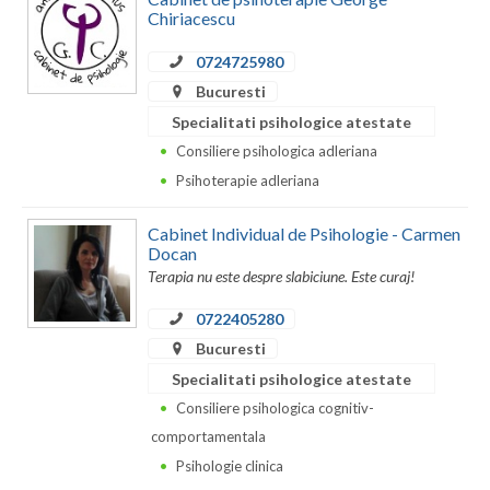
Dolj
Chiriacescu
Galati
0724725980
Giurgiu
Bucuresti
Specialitati psihologice atestate
Gorj
Consiliere psihologica adleriana
Harghita
Psihoterapie adleriana
Hunedoara
Cabinet Individual de Psihologie - Carmen
Docan
Ialomita
Terapia nu este despre slabiciune. Este curaj!
Iasi
0722405280
Bucuresti
Ilfov
Specialitati psihologice atestate
Maramures
Consiliere psihologica cognitiv-
comportamentala
Mehedinti
Psihologie clinica
Mures