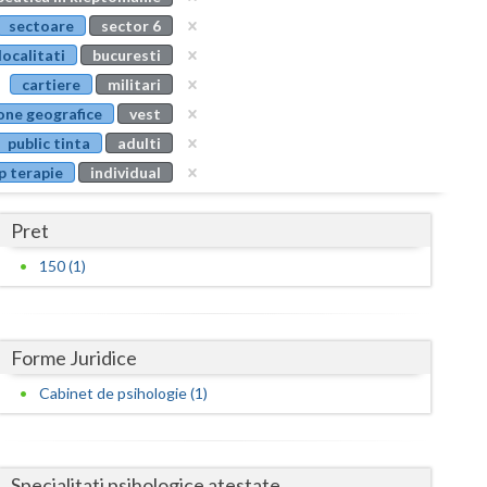
Buzau
sectoare
sector 6
localitati
bucuresti
Calarasi
cartiere
militari
Caras-Severin
one geografice
vest
public tinta
adulti
Cluj
p terapie
individual
Constanta
Pret
Covasna
150 (1)
Dambovita
Dolj
Forme Juridice
Galati
Cabinet de psihologie (1)
Giurgiu
Gorj
Specialitati psihologice atestate