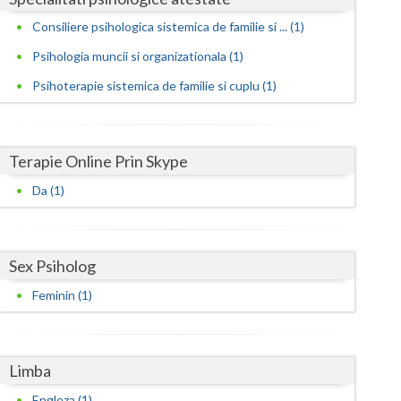
Harghita
Consiliere psihologica sistemica de familie si ... (1)
Hunedoara
Psihologia muncii si organizationala (1)
Ialomita
Psihoterapie sistemica de familie si cuplu (1)
Iasi
Ilfov
Terapie Online Prin Skype
Maramures
Da (1)
Mehedinti
Mures
Sex Psiholog
Neamt
Feminin (1)
Olt
Prahova
Limba
Salaj
Engleza (1)