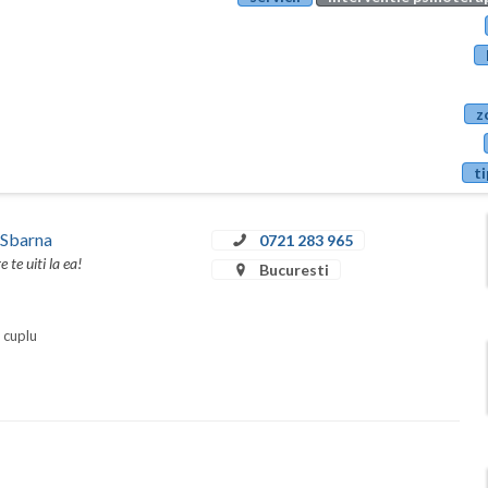
z
ti
 Sbarna
0721 283 965
te uiti la ea!
Bucuresti
i cuplu