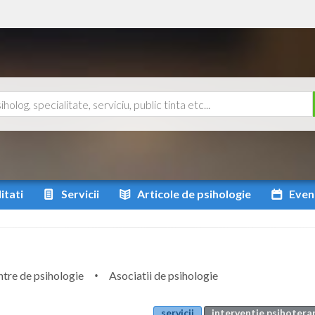
itati
Servicii
Articole
de psihologie
Even
tre de psihologie
Asociatii de psihologie
servicii
interventie psihotera