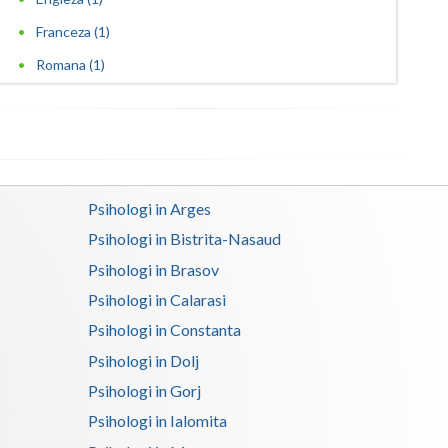
Franceza (1)
Satu-Mare
Romana (1)
Sibiu
Suceava
Teleorman
Timis
Psihologi in Arges
Tulcea
Psihologi in Bistrita-Nasaud
Psihologi in Brasov
Valcea
Psihologi in Calarasi
Vaslui
Psihologi in Constanta
Vrancea
Psihologi in Dolj
Psihologi in Gorj
Psihologi in Ialomita