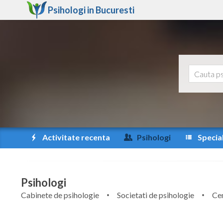
Psihologi in
Bucuresti
Activitate recenta
Psihologi
Special
Psihologi
Cabinete de psihologie
Societati de psihologie
Cen