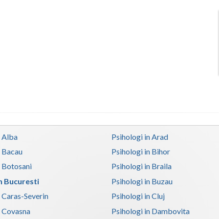
n Alba
Psihologi in Arad
n Bacau
Psihologi in Bihor
n Botosani
Psihologi in Braila
in Bucuresti
Psihologi in Buzau
n Caras-Severin
Psihologi in Cluj
n Covasna
Psihologi in Dambovita