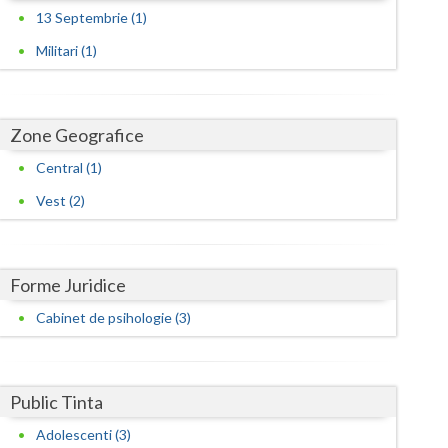
Harghita
13 Septembrie (1)
Hunedoara
Militari (1)
Ialomita
Iasi
Zone Geografice
Ilfov
Central (1)
Vest (2)
Maramures
Mehedinti
Forme Juridice
Mures
Cabinet de psihologie (3)
Neamt
Olt
Public Tinta
Prahova
Adolescenti (3)
Salaj