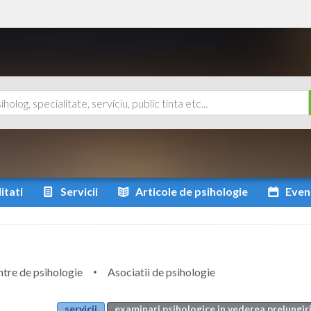
itati
Servicii
Articole
de psihologie
Even
tre de psihologie
Asociatii de psihologie
servicii
examinari psihologice in vederea prelungir