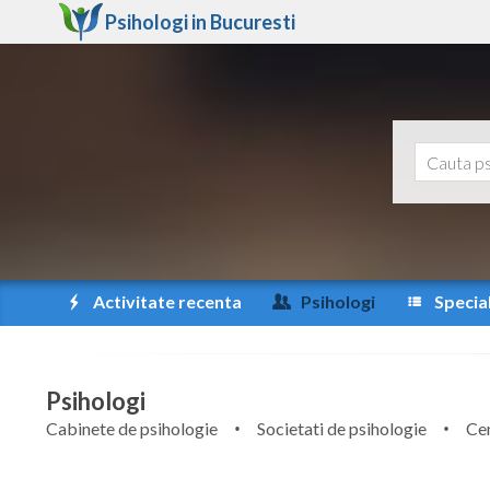
Psihologi in
Bucuresti
Activitate recenta
Psihologi
Special
Psihologi
Cabinete de psihologie
Societati de psihologie
Cen