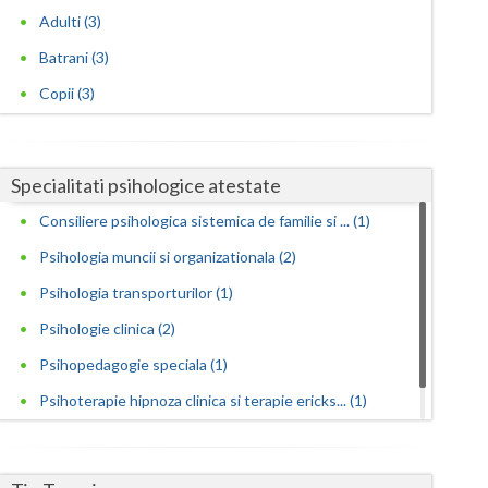
Adulti (3)
Satu-Mare
Batrani (3)
Sibiu
Copii (3)
Suceava
Teleorman
Specialitati psihologice atestate
Timis
Consiliere psihologica sistemica de familie si ... (1)
Psihologia muncii si organizationala (2)
Tulcea
Psihologia transporturilor (1)
Valcea
Psihologie clinica (2)
Vaslui
Psihopedagogie speciala (1)
Vrancea
Psihoterapie hipnoza clinica si terapie ericks... (1)
Psihoterapie sistemica de familie si cuplu (1)