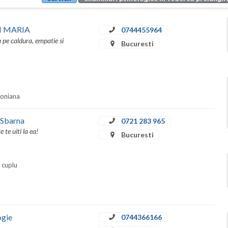
EI MARIA
0744455964
a pe caldura, empatie si
Bucuresti
soniana
 Sbarna
0721 283 965
te uiti la ea!
Bucuresti
i cuplu
ogie
0744366166