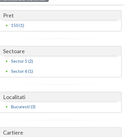
Buzau
Pret
Calarasi
150 (1)
Caras-Severin
Cluj
Sectoare
Constanta
Sector 5 (2)
Covasna
Sector 6 (1)
Dambovita
Dolj
Localitati
Galati
Bucuresti (3)
Giurgiu
Gorj
Cartiere