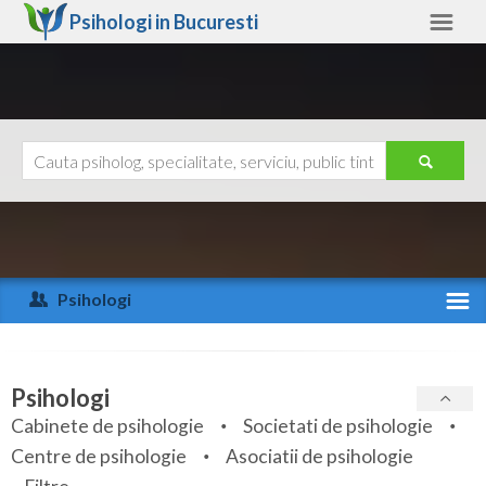
Psihologi in
Bucuresti
Bucuresti
Alte judete
Ajutor
Contact
Alba
Arad
Psihologi
Arges
Activitate recenta
Bacau
Specialitati
Psihologi
Bihor
Cabinete de psihologie
Societati de psihologie
Servicii
Centre de psihologie
Asociatii de psihologie
Bistrita-Nasaud
Articole