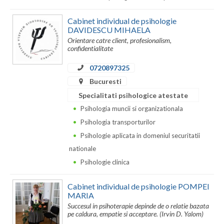
Dolj
Cabinet individual de psihologie
Galati
DAVIDESCU MIHAELA
Orientare catre client, profesionalism,
Giurgiu
confidentialitate
Gorj
0720897325
Bucuresti
Harghita
Specialitati psihologice atestate
Hunedoara
Psihologia muncii si organizationala
Ialomita
Psihologia transporturilor
Psihologie aplicata in domeniul securitatii
Iasi
nationale
Ilfov
Psihologie clinica
Maramures
Cabinet individual de psihologie POMPEI
MARIA
Mehedinti
Succesul in psihoterapie depinde de o relatie bazata
pe caldura, empatie si acceptare. (Irvin D. Yalom)
Mures