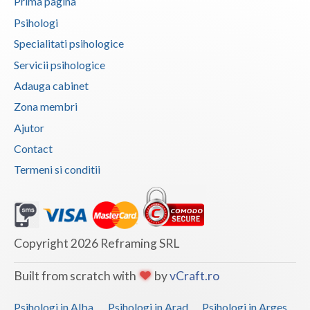
Prima pagina
Psihologi
Specialitati psihologice
Servicii psihologice
Adauga cabinet
Zona membri
Ajutor
Contact
Termeni si conditii
Copyright 2026 Reframing SRL
Built from scratch with
by
vCraft.ro
Psihologi in Alba
Psihologi in Arad
Psihologi in Arges