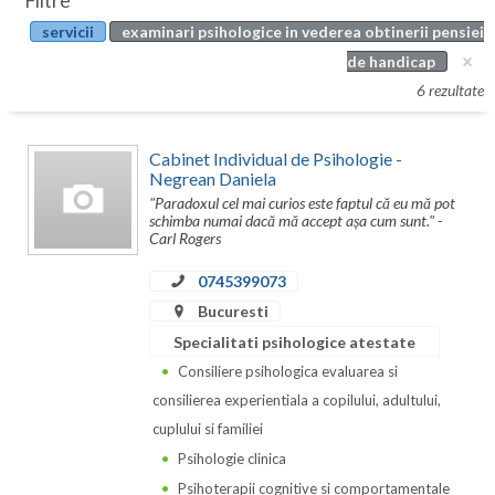
Filtre
Botosani
servicii
examinari psihologice in vederea obtinerii pensiei
Evenimente
Braila
de handicap
Cabinet
6 rezultate
Brasov
Membri
Bucuresti
Cabinet Individual de Psihologie -
Negrean Daniela
Buzau
"Paradoxul cel mai curios este faptul că eu mă pot
schimba numai dacă mă accept așa cum sunt." -
Calarasi
Carl Rogers
Caras-Severin
0745399073
Bucuresti
Cluj
Specialitati psihologice atestate
Constanta
Consiliere psihologica evaluarea si
consilierea experientiala a copilului, adultului,
Covasna
cuplului si familiei
Dambovita
Psihologie clinica
Psihoterapii cognitive si comportamentale