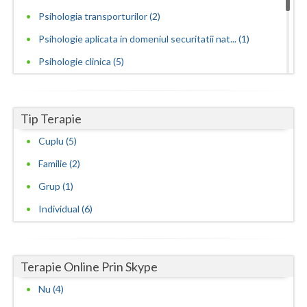
Psihologia transporturilor (2)
Psihologie aplicata in domeniul securitatii nat... (1)
Psihologie clinica (5)
Psihopedagogie speciala (1)
Psihoterapie cognitiv-comportamentala (1)
Tip Terapie
Psihoterapie hipnoza clinica si terapie ericks... (1)
Cuplu (5)
Psihoterapie sistemica de familie si cuplu (1)
Familie (2)
Psihoterapii cognitive si comportamentale (1)
Grup (1)
Individual (6)
Terapie Online Prin Skype
Nu (4)