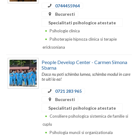
0744455964
Neamt
Bucuresti
Specialitati psihologice atestate
Olt
Psihologie clinica
Prahova
Psihoterapie hipnoza clinica si terapie
ericksoniana
Salaj
Satu-Mare
People Develop Center - Carmen Simona
Sbarna
Sibiu
Daca nu poti schimba lumea, schimba modul in care
te uiti la ea!
Suceava
0721 283 965
Teleorman
Bucuresti
Specialitati psihologice atestate
Timis
Consiliere psihologica sistemica de familie si
Tulcea
cuplu
Psihologia muncii si organizationala
Valcea