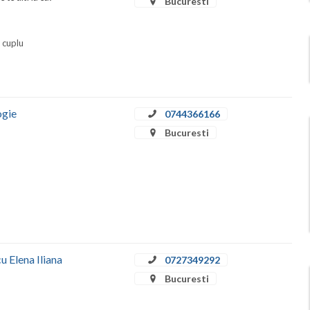
Bucuresti
i cuplu
ogie
0744366166
Bucuresti
u Elena Iliana
0727349292
Bucuresti