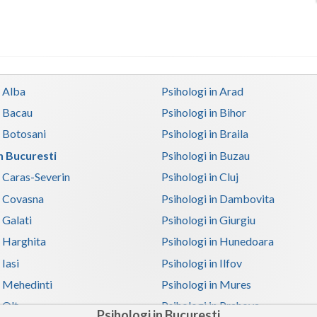
n Alba
Psihologi in Arad
n Bacau
Psihologi in Bihor
n Botosani
Psihologi in Braila
in Bucuresti
Psihologi in Buzau
n Caras-Severin
Psihologi in Cluj
n Covasna
Psihologi in Dambovita
 Galati
Psihologi in Giurgiu
n Harghita
Psihologi in Hunedoara
 Iasi
Psihologi in Ilfov
n Mehedinti
Psihologi in Mures
 Olt
Psihologi in Prahova
Psihologi in Bucuresti