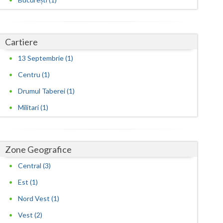
Harghita
Hunedoara
Cartiere
Ialomita
13 Septembrie (1)
Iasi
Centru (1)
Ilfov
Drumul Taberei (1)
Maramures
Militari (1)
Mehedinti
Mures
Zone Geografice
Neamt
Central (3)
Olt
Est (1)
Nord Vest (1)
Prahova
Vest (2)
Salaj