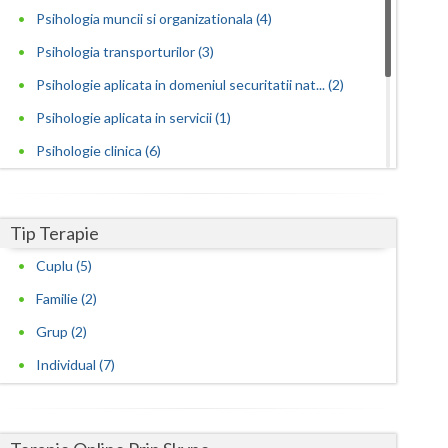
Psihologia muncii si organizationala (4)
Psihologia transporturilor (3)
Psihologie aplicata in domeniul securitatii nat... (2)
Psihologie aplicata in servicii (1)
Psihologie clinica (6)
Psihologie educationala, consiliere scolara si ... (1)
Psihopedagogie speciala (1)
Tip Terapie
Psihoterapie cognitiv-comportamentala (1)
Cuplu (5)
Psihoterapie hipnoza clinica si terapie ericks... (1)
Familie (2)
Psihoterapie sistemica de familie si cuplu (1)
Grup (2)
Individual (7)