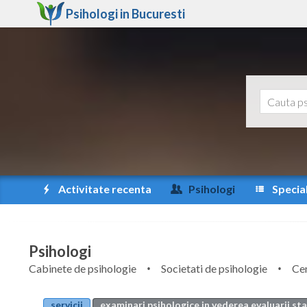
Psihologi in
Bucuresti
Activitate recenta
Psihologi
Special
Psihologi
Cabinete de psihologie
Societati de psihologie
Cen
servicii
examinari psihologice in vederea evaluarii st