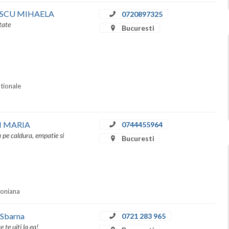
IDESCU MIHAELA
0720897325
tate
Bucuresti
ationale
EI MARIA
0744455964
a pe caldura, empatie si
Bucuresti
soniana
 Sbarna
0721 283 965
te uiti la ea!