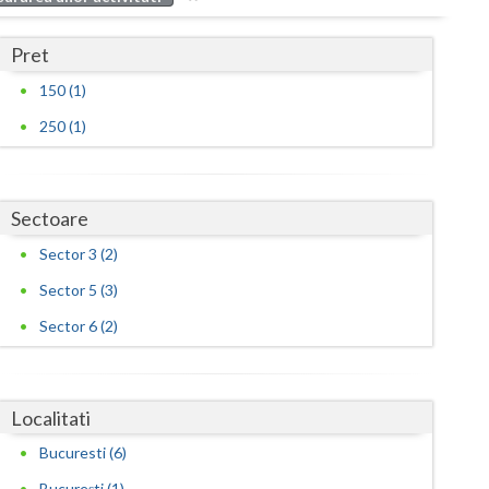
Buzau
Pret
Calarasi
150 (1)
Caras-Severin
250 (1)
Cluj
Constanta
Sectoare
Covasna
Sector 3 (2)
Dambovita
Sector 5 (3)
Dolj
Sector 6 (2)
Galati
Giurgiu
Localitati
Gorj
Bucuresti (6)
București (1)