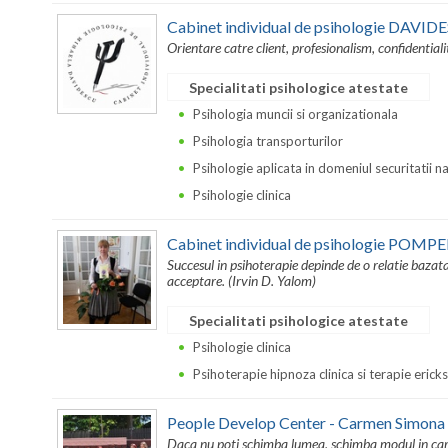
Cabinet individual de psihologie DAV
Orientare catre client, profesionalism, confidentiali
Specialitati psihologice atestate
Psihologia muncii si organizationala
Psihologia transporturilor
Psihologie aplicata in domeniul securitatii n
Psihologie clinica
Cabinet individual de psihologie POMP
Succesul in psihoterapie depinde de o relatie bazat
acceptare. (Irvin D. Yalom)
Specialitati psihologice atestate
Psihologie clinica
Psihoterapie hipnoza clinica si terapie erick
People Develop Center - Carmen Simona
Daca nu poti schimba lumea, schimba modul in care 