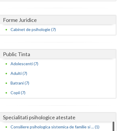
Satu-Mare
Forme Juridice
Sibiu
Cabinet de psihologie (7)
Suceava
Teleorman
Public Tinta
Timis
Adolescenti (7)
Tulcea
Adulti (7)
Valcea
Batrani (7)
Vaslui
Copii (7)
Vrancea
Specialitati psihologice atestate
Consiliere psihologica sistemica de familie si ... (1)