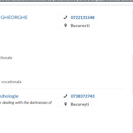
ȚEA GHEORGHE
0722131548
Bucuresti
ationale
i vocationala
Psihologie
0738372743
 dealing with the darknesses of
București