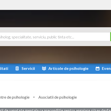
itati
Servicii
Articole
de psihologie
Even
tre de psihologie
Asociatii de psihologie
arii de sanatate mentala ca preconditie pentru angajare si/sau desfa