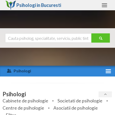
Psihologi in
Bucuresti
Bucuresti
Alte judete
Ajutor
Contact
Alba
Arad
Psihologi
Arges
Activitate recenta
Bacau
Specialitati
Psihologi
Bihor
Cabinete de psihologie
Societati de psihologie
Servicii
Centre de psihologie
Asociatii de psihologie
Bistrita-Nasaud
Articole