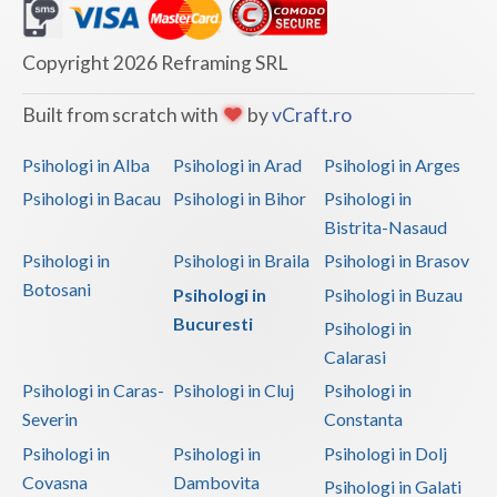
Copyright 2026 Reframing SRL
Built from scratch with
by
vCraft.ro
Psihologi in Alba
Psihologi in Arad
Psihologi in Arges
Psihologi in Bacau
Psihologi in Bihor
Psihologi in
Bistrita-Nasaud
Psihologi in
Psihologi in Braila
Psihologi in Brasov
Botosani
Psihologi in
Psihologi in Buzau
Bucuresti
Psihologi in
Calarasi
Psihologi in Caras-
Psihologi in Cluj
Psihologi in
Severin
Constanta
Psihologi in
Psihologi in
Psihologi in Dolj
Covasna
Dambovita
Psihologi in Galati