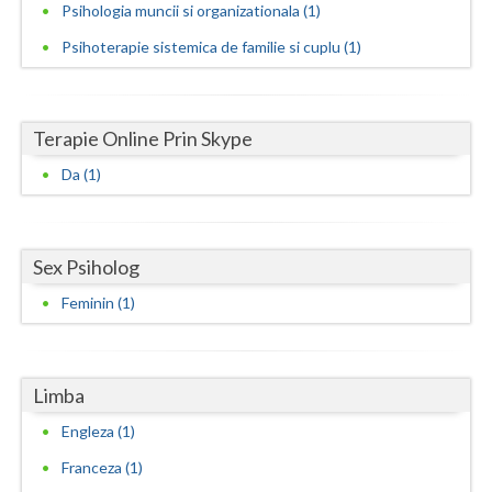
Psihologia muncii si organizationala (1)
Neamt
Psihoterapie sistemica de familie si cuplu (1)
Olt
Prahova
Terapie Online Prin Skype
Salaj
Da (1)
Satu-Mare
Sibiu
Sex Psiholog
Suceava
Feminin (1)
Teleorman
Timis
Limba
Engleza (1)
Tulcea
Franceza (1)
Valcea