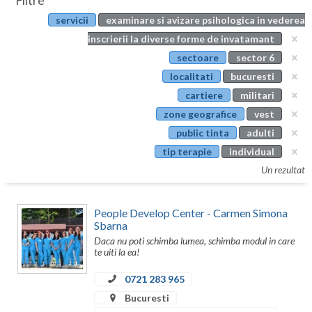
Filtre
Botosani
servicii
examinare si avizare psihologica in vederea
Evenimente
Braila
inscrierii la diverse forme de invatamant
Cabinet
sectoare
sector 6
Brasov
localitati
bucuresti
Membri
Bucuresti
cartiere
militari
zone geografice
vest
Buzau
public tinta
adulti
Calarasi
tip terapie
individual
Un rezultat
Caras-Severin
Cluj
People Develop Center - Carmen Simona
Sbarna
Constanta
Daca nu poti schimba lumea, schimba modul in care
te uiti la ea!
Covasna
0721 283 965
Dambovita
Bucuresti