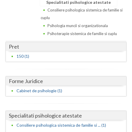
Dolj
Specialitati psihologice atestate
Consiliere psihologica sistemica de familie si
Galati
cuplu
Giurgiu
Psihologia muncii si organizationala
Psihoterapie sistemica de familie si cuplu
Gorj
Pret
Harghita
150 (1)
Hunedoara
Ialomita
Forme Juridice
Iasi
Cabinet de psihologie (1)
Ilfov
Maramures
Specialitati psihologice atestate
Mehedinti
Consiliere psihologica sistemica de familie si ... (1)
Mures