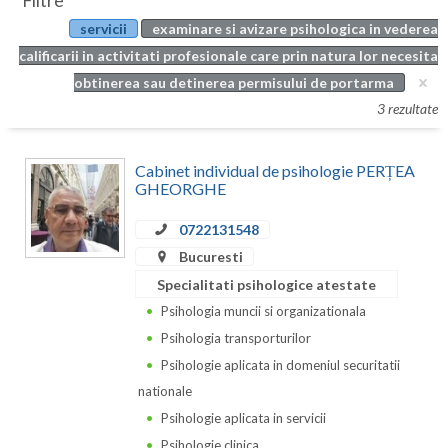
Filtre
Botosani
servicii
examinare si avizare psihologica in vederea
Evenimente
Braila
calificarii in activitati profesionale care prin natura lor necesita
Cabinet
obtinerea sau detinerea permisului de portarma
Brasov
3 rezultate
Membri
Bucuresti
Cabinet individual de psihologie PERȚEA
Buzau
GHEORGHE
Calarasi
0722131548
Caras-Severin
Bucuresti
Specialitati psihologice atestate
Cluj
Psihologia muncii si organizationala
Constanta
Psihologia transporturilor
Psihologie aplicata in domeniul securitatii
Covasna
nationale
Dambovita
Psihologie aplicata in servicii
Psihologie clinica