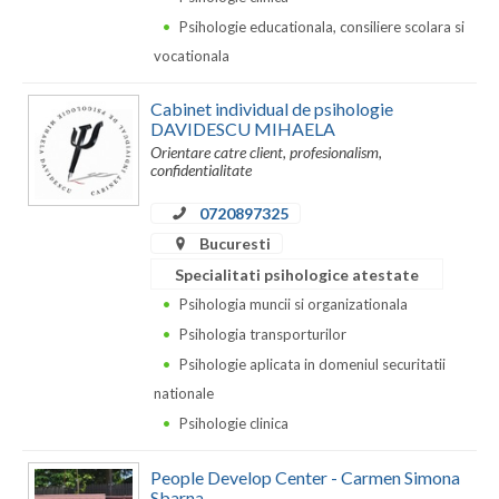
Dolj
Psihologie educationala, consiliere scolara si
Galati
vocationala
Giurgiu
Cabinet individual de psihologie
DAVIDESCU MIHAELA
Gorj
Orientare catre client, profesionalism,
confidentialitate
Harghita
0720897325
Hunedoara
Bucuresti
Ialomita
Specialitati psihologice atestate
Psihologia muncii si organizationala
Iasi
Psihologia transporturilor
Ilfov
Psihologie aplicata in domeniul securitatii
nationale
Maramures
Psihologie clinica
Mehedinti
People Develop Center - Carmen Simona
Mures
Sbarna