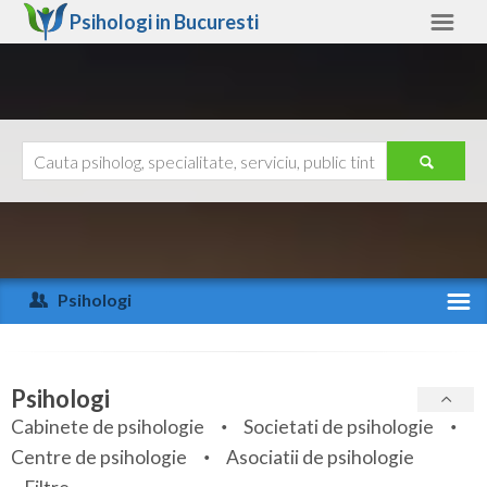
Psihologi in
Bucuresti
Bucuresti
Alte judete
Ajutor
Contact
Alba
Arad
Psihologi
Arges
Activitate recenta
Bacau
Specialitati
Psihologi
Bihor
Cabinete de psihologie
Societati de psihologie
Servicii
Centre de psihologie
Asociatii de psihologie
Bistrita-Nasaud
Articole