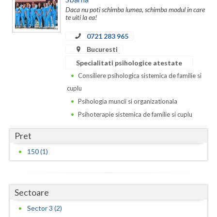
Daca nu poti schimba lumea, schimba modul in care
Neamt
te uiti la ea!
0721 283 965
Olt
Bucuresti
Prahova
Specialitati psihologice atestate
Salaj
Consiliere psihologica sistemica de familie si
cuplu
Satu-Mare
Psihologia muncii si organizationala
Sibiu
Psihoterapie sistemica de familie si cuplu
Suceava
Pret
150 (1)
Teleorman
Timis
Sectoare
Tulcea
Sector 3 (2)
Valcea