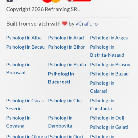
Copyright 2026 Reframing SRL
Built from scratch with
by
vCraft.ro
Psihologi in Alba
Psihologi in Arad
Psihologi in Arges
Psihologi in Bacau
Psihologi in Bihor
Psihologi in
Bistrita-Nasaud
Psihologi in
Psihologi in Braila
Psihologi in Brasov
Botosani
Psihologi in
Psihologi in Buzau
Bucuresti
Psihologi in
Calarasi
Psihologi in Caras-
Psihologi in Cluj
Psihologi in
Severin
Constanta
Psihologi in
Psihologi in
Psihologi in Dolj
Covasna
Dambovita
Psihologi in Galati
Psihologi in Giurgiu
Psihologi in Gorj
Psihologi in