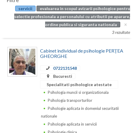
Filtre
Botosani
servicii
evaluarea in scopul avizarii psihologice pentru
Evenimente
Braila
selectie profesionala a personalului cu atributii pe aparare,
Cabinet
ordine publica si siguranta nationala
Brasov
3 rezultate
Membri
Bucuresti
Cabinet individual de psihologie PERȚEA
Buzau
GHEORGHE
Calarasi
0722131548
Caras-Severin
Bucuresti
Specialitati psihologice atestate
Cluj
Psihologia muncii si organizationala
Constanta
Psihologia transporturilor
Psihologie aplicata in domeniul securitatii
Covasna
nationale
Dambovita
Psihologie aplicata in servicii
Psihologie clinica