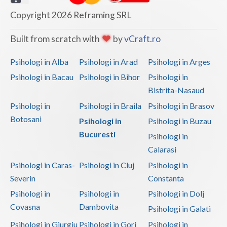
Copyright 2026 Reframing SRL
Built from scratch with
by
vCraft.ro
Psihologi in Alba
Psihologi in Arad
Psihologi in Arges
Psihologi in Bacau
Psihologi in Bihor
Psihologi in
Bistrita-Nasaud
Psihologi in
Psihologi in Braila
Psihologi in Brasov
Botosani
Psihologi in
Psihologi in Buzau
Bucuresti
Psihologi in
Calarasi
Psihologi in Caras-
Psihologi in Cluj
Psihologi in
Severin
Constanta
Psihologi in
Psihologi in
Psihologi in Dolj
Covasna
Dambovita
Psihologi in Galati
Psihologi in Giurgiu
Psihologi in Gorj
Psihologi in