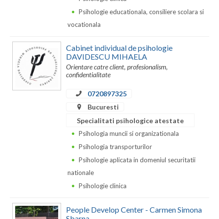
Dolj
Psihologie educationala, consiliere scolara si
Galati
vocationala
Giurgiu
Cabinet individual de psihologie
DAVIDESCU MIHAELA
Gorj
Orientare catre client, profesionalism,
confidentialitate
Harghita
0720897325
Hunedoara
Bucuresti
Ialomita
Specialitati psihologice atestate
Psihologia muncii si organizationala
Iasi
Psihologia transporturilor
Ilfov
Psihologie aplicata in domeniul securitatii
nationale
Maramures
Psihologie clinica
Mehedinti
People Develop Center - Carmen Simona
Mures
Sbarna