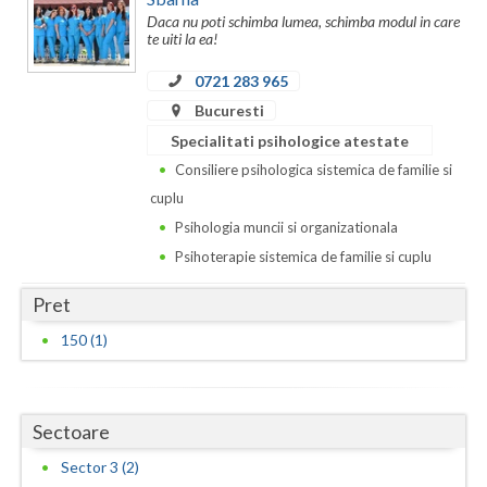
Daca nu poti schimba lumea, schimba modul in care
Neamt
te uiti la ea!
0721 283 965
Olt
Bucuresti
Prahova
Specialitati psihologice atestate
Salaj
Consiliere psihologica sistemica de familie si
cuplu
Satu-Mare
Psihologia muncii si organizationala
Sibiu
Psihoterapie sistemica de familie si cuplu
Suceava
Pret
150 (1)
Teleorman
Timis
Sectoare
Tulcea
Sector 3 (2)
Valcea