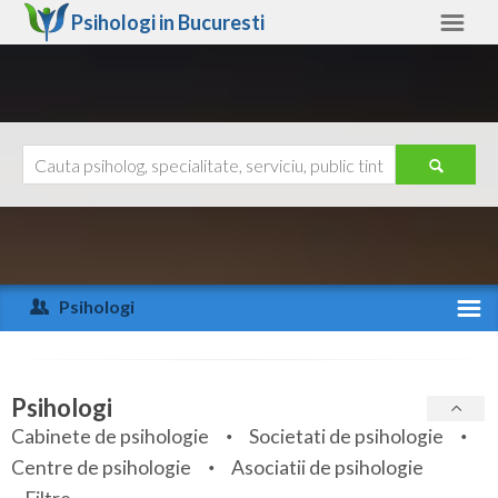
Psihologi in
Bucuresti
Bucuresti
Alte judete
Ajutor
Contact
Alba
Arad
Psihologi
Arges
Activitate recenta
Bacau
Specialitati
Psihologi
Bihor
Cabinete de psihologie
Societati de psihologie
Servicii
Centre de psihologie
Asociatii de psihologie
Bistrita-Nasaud
Articole