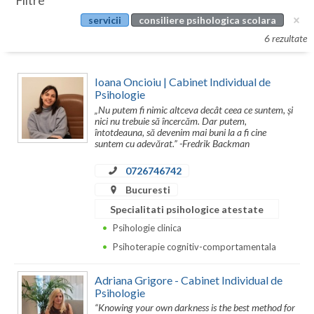
Filtre
Botosani
servicii
consiliere psihologica scolara
Evenimente
Braila
6 rezultate
Cabinet
Brasov
Ioana Oncioiu | Cabinet Individual de
Membri
Bucuresti
Psihologie
„Nu putem fi nimic altceva decât ceea ce suntem, și
Buzau
nici nu trebuie să încercăm. Dar putem,
întotdeauna, să devenim mai buni la a fi cine
suntem cu adevărat.” -Fredrik Backman
Calarasi
0726746742
Caras-Severin
Bucuresti
Cluj
Specialitati psihologice atestate
Psihologie clinica
Constanta
Psihoterapie cognitiv-comportamentala
Covasna
Adriana Grigore - Cabinet Individual de
Dambovita
Psihologie
“Knowing your own darkness is the best method for