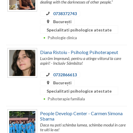
Dolj
dealing with the darknesses of other people.”
Galati
0738372743
București
Giurgiu
Specialitati psihologice atestate
Gorj
Psihologie clinica
Harghita
Diana Ristoiu - Psiholog Psihoterapeut
Lucrăm împreună, pentru a atinge viitorul la care
Hunedoara
aspiri! - Inclusiv Sâmbăta!
Ialomita
0732866613
București
Iasi
Specialitati psihologice atestate
Ilfov
Psihoterapie familiala
Maramures
People Develop Center - Carmen Simona
Sbarna
Mehedinti
Daca nu poti schimba lumea, schimba modul in care
te uiti la ea!
Mures