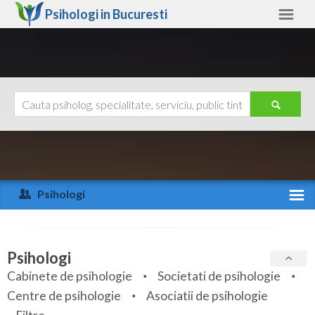
Psihologi in
Bucuresti
Bucuresti
Alte judete
Ajutor
Contact
Alba
Arad
Psihologi
Arges
Activitate recenta
Bacau
Specialitati
Psihologi
Bihor
Cabinete de psihologie
Societati de psihologie
Servicii
Centre de psihologie
Asociatii de psihologie
Bistrita-Nasaud
Articole