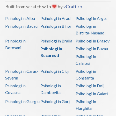
Built from scratch with
by
vCraft.ro
Psihologi in Alba
Psihologi in Arad
Psihologi in Arges
Psihologi in Bacau
Psihologi in Bihor
Psihologi in
Bistrita-Nasaud
Psihologi in
Psihologi in Braila
Psihologi in Brasov
Botosani
Psihologi in
Psihologi in Buzau
Bucuresti
Psihologi in
Calarasi
Psihologi in Caras-
Psihologi in Cluj
Psihologi in
Severin
Constanta
Psihologi in
Psihologi in
Psihologi in Dolj
Covasna
Dambovita
Psihologi in Galati
Psihologi in Giurgiu
Psihologi in Gorj
Psihologi in
Harghita
Psihologi in
Psihologi in
Psihologi in Iasi