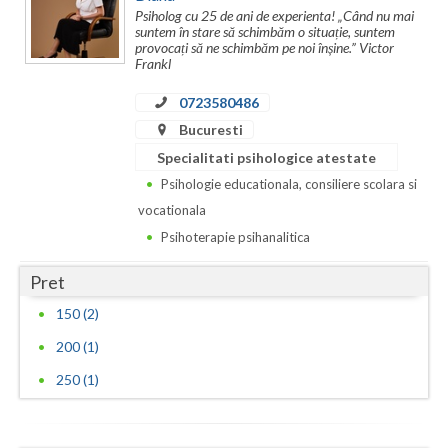
Psiholog cu 25 de ani de experienta! „Când nu mai
Vaslui
suntem în stare să schimbăm o situație, suntem
provocați să ne schimbăm pe noi înșine.” Victor
Frankl
Vrancea
0723580486
Bucuresti
Specialitati psihologice atestate
Psihologie educationala, consiliere scolara si
vocationala
Psihoterapie psihanalitica
Pret
150 (2)
200 (1)
250 (1)