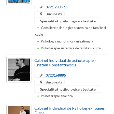
0721 283 965
Neamt
Bucuresti
Olt
Specialitati psihologice atestate
Consiliere psihologica sistemica de familie si
Prahova
cuplu
Salaj
Psihologia muncii si organizationala
Psihoterapie sistemica de familie si cuplu
Satu-Mare
Sibiu
Cabinet individual de psihoterapie -
Cristian Constantinescu
Suceava
0723168895
Teleorman
Bucuresti
Specialitati psihologice atestate
Timis
Psihoterapie analitica
Tulcea
Cabinet Individual de Psihologie - Ioaneş
Valcea
Diana