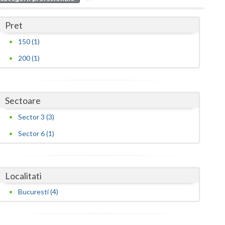
Buzau
Pret
Calarasi
150 (1)
Caras-Severin
200 (1)
Cluj
Constanta
Sectoare
Covasna
Sector 3 (3)
Dambovita
Sector 6 (1)
Dolj
Galati
Localitati
Giurgiu
Bucuresti (4)
Gorj