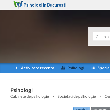
Psihologi in
Bucuresti
Activitate recenta
Psihologi
Special
Psihologi
Cabinete de psihologie
Societati de psihologie
Cen
servicii
avize psih