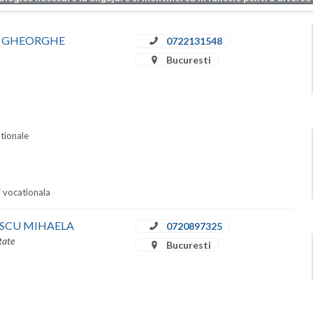
ȚEA GHEORGHE
0722131548
Bucuresti
ationale
i vocationala
IDESCU MIHAELA
0720897325
tate
Bucuresti