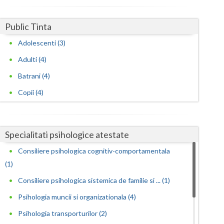
Satu-Mare
Public Tinta
Sibiu
Adolescenti (3)
Suceava
Adulti (4)
Batrani (4)
Teleorman
Copii (4)
Timis
Tulcea
Specialitati psihologice atestate
Valcea
Consiliere psihologica cognitiv-comportamentala
Vaslui
(1)
Vrancea
Consiliere psihologica sistemica de familie si ... (1)
Psihologia muncii si organizationala (4)
Psihologia transporturilor (2)