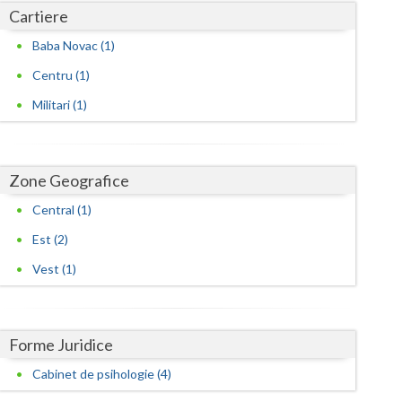
Harghita
Cartiere
Hunedoara
Baba Novac (1)
Ialomita
Centru (1)
Militari (1)
Iasi
Ilfov
Zone Geografice
Maramures
Central (1)
Mehedinti
Est (2)
Mures
Vest (1)
Neamt
Olt
Forme Juridice
Prahova
Cabinet de psihologie (4)
Salaj