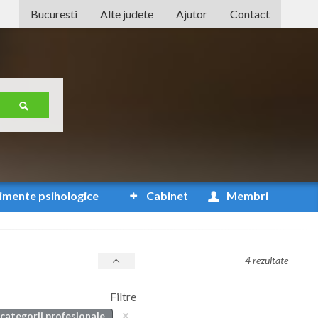
Bucuresti
Alte judete
Ajutor
Contact
Alba
Arad
Arges
Bacau
Bihor
Bistrita-Nasaud
imente
psihologice
Cabinet
Membri
Botosani
Braila
4 rezultate
Brasov
Filtre
Bucuresti
 categorii profesionale