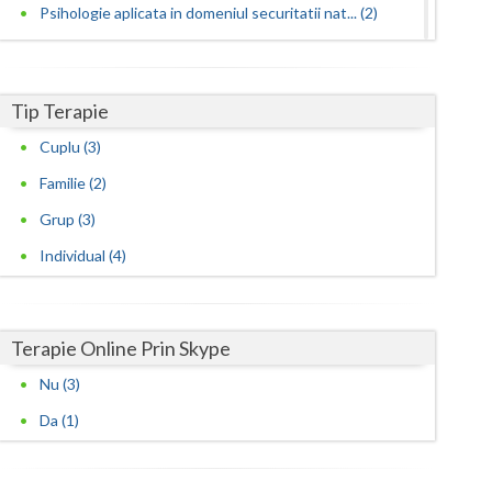
Psihologie aplicata in domeniul securitatii nat... (2)
Psihologie aplicata in servicii (1)
Psihologie clinica (2)
Tip Terapie
Psihologie educationala, consiliere scolara si ... (1)
Cuplu (3)
Psihoterapie cognitiv-comportamentala (1)
Familie (2)
Psihoterapie sistemica de familie si cuplu (1)
Grup (3)
Individual (4)
Terapie Online Prin Skype
Nu (3)
Da (1)