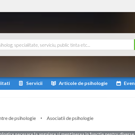
itati
Servicii
Articole
de psihologie
Even
tre de psihologie
Asociatii de psihologie
ologice necesare la angajare si mentinerea in functie pentru diverse