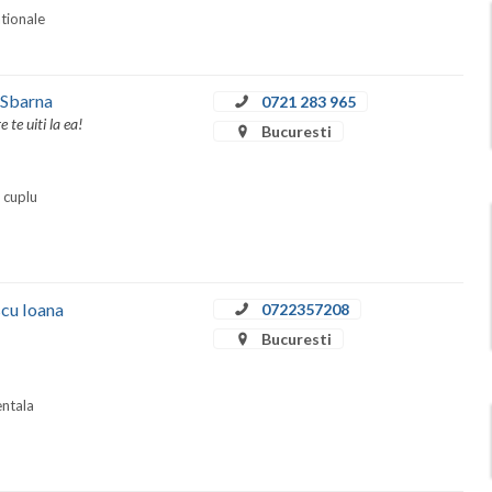
ationale
 Sbarna
0721 283 965
te uiti la ea!
Bucuresti
i cuplu
scu Ioana
0722357208
Bucuresti
entala