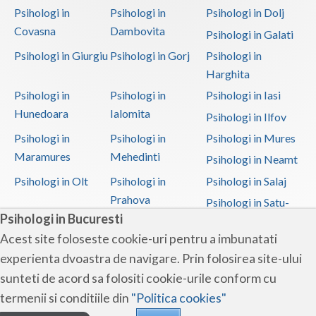
Psihologi in
Psihologi in
Psihologi in Dolj
Covasna
Dambovita
Psihologi in Galati
Psihologi in Giurgiu
Psihologi in Gorj
Psihologi in
Harghita
Psihologi in
Psihologi in
Psihologi in Iasi
Hunedoara
Ialomita
Psihologi in Ilfov
Psihologi in
Psihologi in
Psihologi in Mures
Maramures
Mehedinti
Psihologi in Neamt
Psihologi in Olt
Psihologi in
Psihologi in Salaj
Prahova
Psihologi in Satu-
Psihologi in Bucuresti
Mare
Acest site foloseste cookie-uri pentru a imbunatati
Psihologi in Sibiu
Psihologi in
Psihologi in
experienta dvoastra de navigare. Prin folosirea site-ului
Suceava
Teleorman
sunteti de acord sa folositi cookie-urile conform cu
Psihologi in Timis
Psihologi in Tulcea
Psihologi in Valcea
termenii si conditiile din
"Politica cookies"
Psihologi in Vaslui
Psihologi in