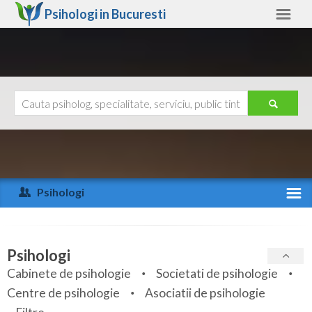
Psihologi in
Bucuresti
Bucuresti
Alte judete
Ajutor
Contact
Alba
Arad
Psihologi
Arges
Activitate recenta
Bacau
Specialitati
Psihologi
Bihor
Cabinete de psihologie
Societati de psihologie
Servicii
Centre de psihologie
Asociatii de psihologie
Bistrita-Nasaud
Articole