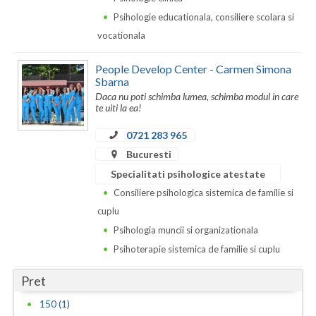
Dolj
Psihologie educationala, consiliere scolara si
Galati
vocationala
Giurgiu
People Develop Center - Carmen Simona
Sbarna
Gorj
Daca nu poti schimba lumea, schimba modul in care
te uiti la ea!
Harghita
0721 283 965
Hunedoara
Bucuresti
Ialomita
Specialitati psihologice atestate
Consiliere psihologica sistemica de familie si
Iasi
cuplu
Ilfov
Psihologia muncii si organizationala
Psihoterapie sistemica de familie si cuplu
Maramures
Pret
Mehedinti
150 (1)
Mures