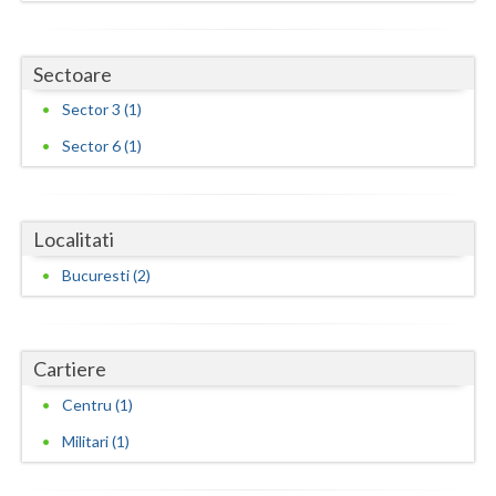
Neamt
Sectoare
Olt
Sector 3 (1)
Prahova
Sector 6 (1)
Salaj
Satu-Mare
Localitati
Sibiu
Bucuresti (2)
Suceava
Teleorman
Cartiere
Timis
Centru (1)
Tulcea
Militari (1)
Valcea