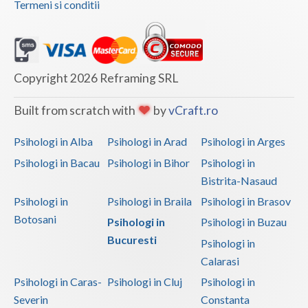
Termeni si conditii
Copyright 2026 Reframing SRL
Built from scratch with
by
vCraft.ro
Psihologi in Alba
Psihologi in Arad
Psihologi in Arges
Psihologi in Bacau
Psihologi in Bihor
Psihologi in
Bistrita-Nasaud
Psihologi in
Psihologi in Braila
Psihologi in Brasov
Botosani
Psihologi in
Psihologi in Buzau
Bucuresti
Psihologi in
Calarasi
Psihologi in Caras-
Psihologi in Cluj
Psihologi in
Severin
Constanta