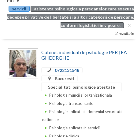
Filtre
Botosani
servicii
asistenta psihologica a persoanelor care executa
Evenimente
Braila
pedepse privative de libertate si a altor categorii de persoane,
Cabinet
conform legislatiei in vigoare.
Brasov
2 rezultate
Membri
Bucuresti
Cabinet individual de psihologie PERȚEA
Buzau
GHEORGHE
Calarasi
0722131548
Caras-Severin
Bucuresti
Specialitati psihologice atestate
Cluj
Psihologia muncii si organizationala
Constanta
Psihologia transporturilor
Psihologie aplicata in domeniul securitatii
Covasna
nationale
Dambovita
Psihologie aplicata in servicii
Psihologie clinica