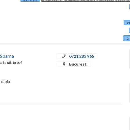
z
ti
 Sbarna
0721 283 965
te uiti la ea!
Bucuresti
i cuplu