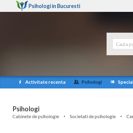
Psihologi in
Bucuresti
Activitate recenta
Psihologi
Special
Psihologi
Cabinete de psihologie
Societati de psihologie
Cen