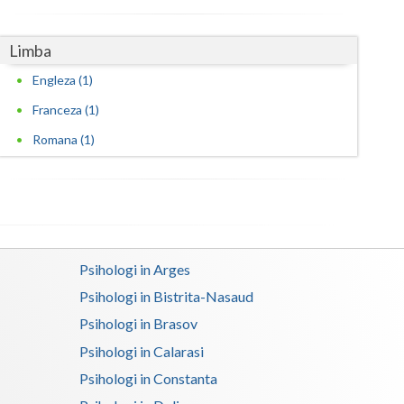
Satu-Mare
Limba
Sibiu
Engleza (1)
Suceava
Franceza (1)
Romana (1)
Teleorman
Timis
Tulcea
Valcea
Psihologi in Arges
Vaslui
Psihologi in Bistrita-Nasaud
Vrancea
Psihologi in Brasov
Psihologi in Calarasi
Psihologi in Constanta