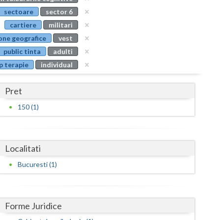
Buzau
sectoare
sector 6
cartiere
militari
Calarasi
one geografice
vest
Caras-Severin
public tinta
adulti
p terapie
individual
Cluj
Constanta
Pret
Covasna
150 (1)
Dambovita
Dolj
Localitati
Galati
Bucuresti (1)
Giurgiu
Gorj
Forme Juridice