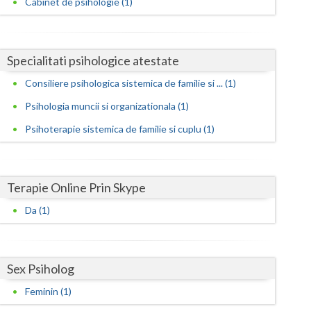
Cabinet de psihologie (1)
Harghita
Hunedoara
Ialomita
Specialitati psihologice atestate
Consiliere psihologica sistemica de familie si ... (1)
Iasi
Psihologia muncii si organizationala (1)
Ilfov
Psihoterapie sistemica de familie si cuplu (1)
Maramures
Mehedinti
Terapie Online Prin Skype
Mures
Da (1)
Neamt
Olt
Sex Psiholog
Prahova
Feminin (1)
Salaj