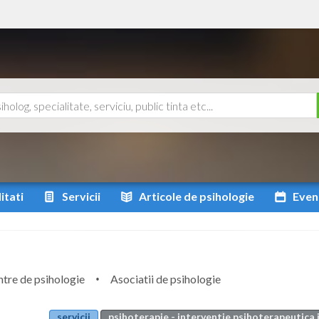
itati
Servicii
Articole
de psihologie
Even
tre de psihologie
Asociatii de psihologie
servicii
psihoterapie - interventie psihoterapeutica i