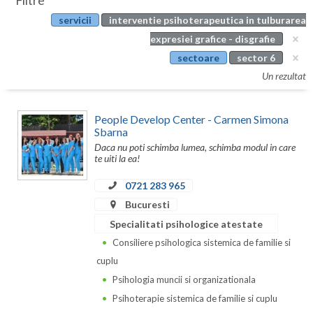
Filtre
Botosani
servicii
interventie psihoterapeutica in tulburarea
Evenimente
Braila
expresiei grafice - disgrafie
Cabinet
sectoare
sector 6
Brasov
Un rezultat
Membri
Bucuresti
People Develop Center - Carmen Simona
Buzau
Sbarna
Daca nu poti schimba lumea, schimba modul in care
Calarasi
te uiti la ea!
Caras-Severin
0721 283 965
Cluj
Bucuresti
Specialitati psihologice atestate
Constanta
Consiliere psihologica sistemica de familie si
Covasna
cuplu
Psihologia muncii si organizationala
Dambovita
Psihoterapie sistemica de familie si cuplu