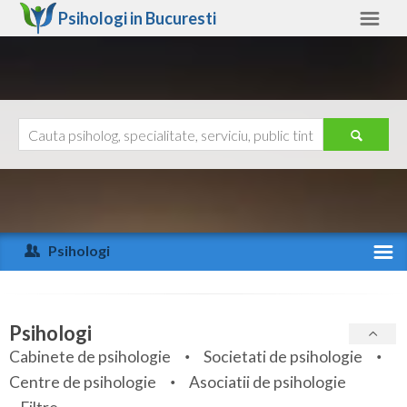
Psihologi in
Bucuresti
Bucuresti
Alte judete
Ajutor
Contact
Alba
Arad
Psihologi
Arges
Activitate recenta
Bacau
Specialitati
Psihologi
Bihor
Cabinete de psihologie
Societati de psihologie
Servicii
Centre de psihologie
Asociatii de psihologie
Bistrita-Nasaud
Articole