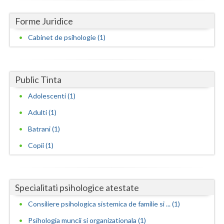
Neamt
Forme Juridice
Cabinet de psihologie (1)
Olt
Prahova
Salaj
Public Tinta
Adolescenti (1)
Satu-Mare
Adulti (1)
Sibiu
Batrani (1)
Suceava
Copii (1)
Teleorman
Timis
Specialitati psihologice atestate
Tulcea
Consiliere psihologica sistemica de familie si ... (1)
Valcea
Psihologia muncii si organizationala (1)