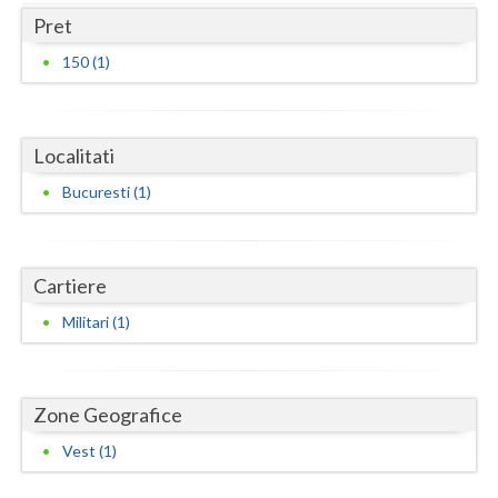
Dolj
Pret
Galati
150 (1)
Giurgiu
Gorj
Localitati
Harghita
Bucuresti (1)
Hunedoara
Ialomita
Cartiere
Iasi
Militari (1)
Ilfov
Maramures
Zone Geografice
Mehedinti
Vest (1)
Mures