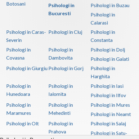
Botosani
Psihologi in
Psihologi in Buzau
Bucuresti
Psihologi in
Calarasi
Psihologi in Caras-
Psihologi in Cluj
Psihologi in
Severin
Constanta
Psihologi in
Psihologi in
Psihologi in Dolj
Covasna
Dambovita
Psihologi in Galati
Psihologi in Giurgiu
Psihologi in Gorj
Psihologi in
Harghita
Psihologi in
Psihologi in
Psihologi in Iasi
Hunedoara
Ialomita
Psihologi in Ilfov
Psihologi in
Psihologi in
Psihologi in Mures
Maramures
Mehedinti
Psihologi in Neamt
Psihologi in Olt
Psihologi in
Psihologi in Salaj
Prahova
Psihologi in Satu-