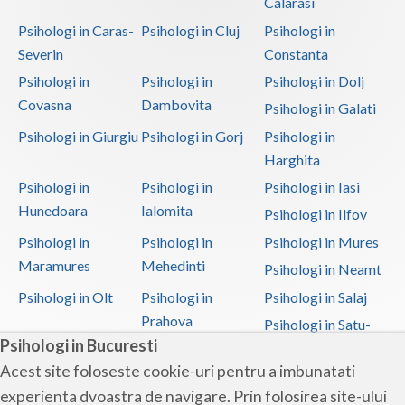
Calarasi
Interventie psihoterapeutica in tulburarea Aspe... (1)
Psihologi in Caras-
Psihologi in Cluj
Psihologi in
Interventie psihoterapeutica in tulburarea Rett (1)
Severin
Constanta
Interventie psihoterapeutica in tulburarea Tour... (1)
Psihologi in
Psihologi in
Psihologi in Dolj
Interventie psihoterapeutica in tulburarea algica (1)
Covasna
Dambovita
Psihologi in Galati
Interventie psihoterapeutica in tulburarea autista (1)
Psihologi in Giurgiu
Psihologi in Gorj
Psihologi in
Interventie psihoterapeutica in tulburarea citi... (1)
Harghita
Psihologi in
Psihologi in
Psihologi in Iasi
Interventie psihoterapeutica in tulburarea cont... (1)
Hunedoara
Ialomita
Psihologi in Ilfov
Interventie psihoterapeutica in tulburarea de c... (1)
Psihologi in
Psihologi in
Psihologi in Mures
Interventie psihoterapeutica in tulburarea de c... (2)
Maramures
Mehedinti
Psihologi in Neamt
Interventie psihoterapeutica in tulburarea de c... (1)
Psihologi in Olt
Psihologi in
Psihologi in Salaj
Interventie psihoterapeutica in tulburarea de l... (1)
Prahova
Psihologi in Satu-
Interventie psihoterapeutica in tulburarea de s... (2)
Psihologi in Bucuresti
Mare
Interventie psihoterapeutica in tulburarea dism... (1)
Acest site foloseste cookie-uri pentru a imbunatati
Psihologi in Sibiu
Psihologi in
Psihologi in
experienta dvoastra de navigare. Prin folosirea site-ului
Interventie psihoterapeutica in tulburarea expr... (1)
Suceava
Teleorman