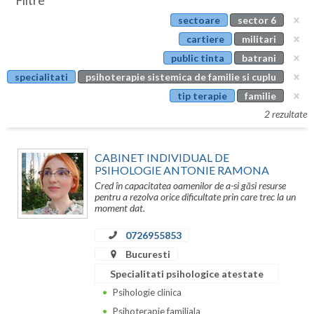
Filtre
Botosani
sectoare
sector 6
Evenimente
Braila
cartiere
militari
Cabinet
public tinta
batrani
Brasov
specialitati
psihoterapie sistemica de familie si cuplu
Membri
Bucuresti
tip terapie
familie
2 rezultate
Buzau
Calarasi
CABINET INDIVIDUAL DE
PSIHOLOGIE ANTONIE RAMONA
Caras-Severin
Cred în capacitatea oamenilor de a-si găsi resurse
pentru a rezolva orice dificultate prin care trec la un
Cluj
moment dat.
Constanta
0726955853
Bucuresti
Covasna
Specialitati psihologice atestate
Dambovita
Psihologie clinica
Psihoterapie familiala