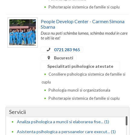
Dolj
Psihoterapie sistemica de familie si cuplu
Galati
People Develop Center - Carmen Simona
Giurgiu
Sbarna
Daca nu poti schimba lumea, schimba modul in care
Gorj
te uiti la ea!
Harghita
0721 283 965
Bucuresti
Hunedoara
Specialitati psihologice atestate
Ialomita
Consiliere psihologica sistemica de familie si
cuplu
Iasi
Psihologia muncii si organizationala
Ilfov
Psihoterapie sistemica de familie si cuplu
Maramures
Servicii
Analiza psihologica a muncii si elaborarea fise... (1)
Mehedinti
Asistenta psihologica a persoanelor care execut... (1)
Mures