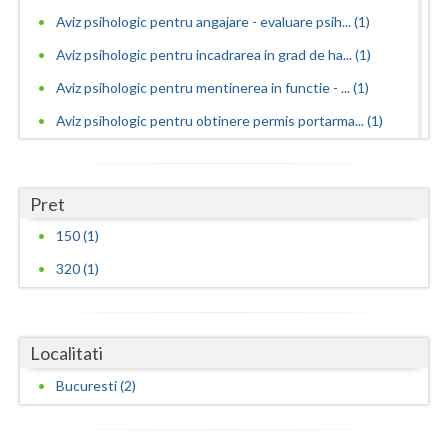
Aviz psihologic pentru angajare - evaluare psih... (1)
Neamt
Aviz psihologic pentru incadrarea in grad de ha... (1)
Olt
Aviz psihologic pentru mentinerea in functie - ... (1)
Prahova
Aviz psihologic pentru obtinere permis portarma... (1)
Aviz psihologic pentru obtinerea permisului de ... (1)
Salaj
Aviz psihologic pentru scoala - evaluare psihol... (1)
Satu-Mare
Pret
Aviz psihologic si evaluare clinica la cerere c... (1)
Sibiu
150 (1)
Avize psihologice necesare la angajare si menti... (1)
320 (1)
Suceava
Consiliere psihologica (2)
Teleorman
Consiliere psihologica in vederea integrarii so... (1)
Localitati
Consiliere psihologica in vederea reconversiei ... (1)
Timis
Consiliere psihologica pentru dezvoltare personala
Bucuresti (2)
Tulcea
(1)
Valcea
Consiliere psihologica pentru persoane dependen...