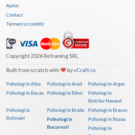
Examinari psihologice in vederea obtinerii pens... (1)
Ajutor
Examinari psihologice in vederea prelungirii co... (1)
Contact
Hipnoza (1)
Termeni si conditii
Interventie psihologica in tulburarile de invatare (1)
Interventie psihoterapeutica in kleptomanie (1)
Interventie psihoterapeutica in mutismul selectiv (1)
Copyright 2026 Reframing SRL
Interventie psihoterapeutica in piromanie (1)
Built from scratch with
by
vCraft.ro
Interventie psihoterapeutica in probleme de cuplu
(1)
Psihologi in Alba
Psihologi in Arad
Psihologi in Arges
Interventie psihoterapeutica in teama de spatii... (1)
Psihologi in Bacau
Psihologi in Bihor
Psihologi in
Interventie psihoterapeutica in ticuri (2)
Bistrita-Nasaud
Psihologi in
Psihologi in Braila
Psihologi in Brasov
Interventie psihoterapeutica in trichotilomanie (1)
Botosani
Psihologi in
Psihologi in Buzau
Interventie psihoterapeutica in tulburarea ADHD...
Bucuresti
Psihologi in
(1)