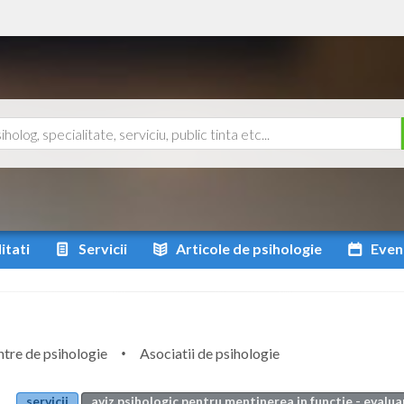
itati
Servicii
Articole
de psihologie
Even
tre de psihologie
Asociatii de psihologie
servicii
aviz psihologic pentru mentinerea in functie - evalua