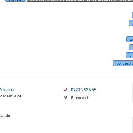
z
ti
terapie 
 Sbarna
0721 283 965
te uiti la ea!
Bucuresti
i cuplu