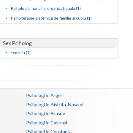
Harghita
Psihologia muncii si organizationala (1)
Hunedoara
Psihoterapie sistemica de familie si cuplu (1)
Ialomita
Iasi
Sex Psiholog
Ilfov
Feminin (1)
Maramures
Mehedinti
Mures
Psihologi in Arges
Neamt
Psihologi in Bistrita-Nasaud
Olt
Psihologi in Brasov
Prahova
Psihologi in Calarasi
Psihologi in Constanta
Salaj