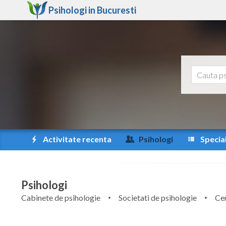
Psihologi in
Bucuresti
Activitate recenta
Psihologi
Special
Psihologi
Cabinete de psihologie
Societati de psihologie
Cen