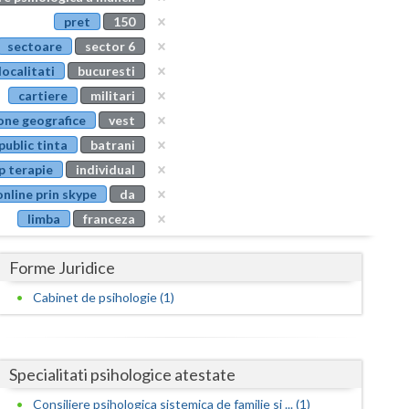
Buzau
pret
150
sectoare
sector 6
Calarasi
localitati
bucuresti
Caras-Severin
cartiere
militari
one geografice
vest
Cluj
public tinta
batrani
Constanta
p terapie
individual
Covasna
online prin skype
da
limba
franceza
Dambovita
Forme Juridice
Dolj
Cabinet de psihologie (1)
Galati
Giurgiu
Specialitati psihologice atestate
Gorj
Consiliere psihologica sistemica de familie si ... (1)