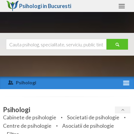
Psihologi in
Bucuresti
Bucuresti
Alte judete
Ajutor
Contact
Alba
Arad
Psihologi
Arges
Activitate recenta
Bacau
Specialitati
Psihologi
Bihor
Cabinete de psihologie
Societati de psihologie
Servicii
Centre de psihologie
Asociatii de psihologie
Bistrita-Nasaud
Articole