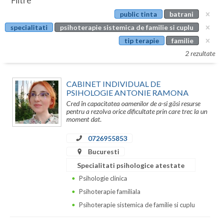
Filtre
Botosani
public tinta
batrani
Evenimente
Braila
specialitati
psihoterapie sistemica de familie si cuplu
Cabinet
tip terapie
familie
Brasov
2 rezultate
Membri
Bucuresti
CABINET INDIVIDUAL DE
Buzau
PSIHOLOGIE ANTONIE RAMONA
Cred în capacitatea oamenilor de a-si găsi resurse
Calarasi
pentru a rezolva orice dificultate prin care trec la un
moment dat.
Caras-Severin
0726955853
Cluj
Bucuresti
Constanta
Specialitati psihologice atestate
Psihologie clinica
Covasna
Psihoterapie familiala
Dambovita
Psihoterapie sistemica de familie si cuplu