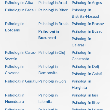
Psihologi in Alba
Psihologi in Arad
Psihologi in Arges
Interventie psihoterapeutica in tulburarea Tour... (1)
Psihologi in Bacau
Psihologi in Bihor
Psihologi in
Interventie psihoterapeutica in tulburarea algica (1)
Bistrita-Nasaud
Interventie psihoterapeutica in tulburarea autista (1)
Psihologi in
Psihologi in Braila
Psihologi in Brasov
Interventie psihoterapeutica in tulburarea citi... (1)
Botosani
Psihologi in
Psihologi in Buzau
Bucuresti
Interventie psihoterapeutica in tulburarea cont... (1)
Psihologi in
Calarasi
Interventie psihoterapeutica in tulburarea de c... (1)
Psihologi in Caras-
Psihologi in Cluj
Psihologi in
Interventie psihoterapeutica in tulburarea de c... (2)
Severin
Constanta
Interventie psihoterapeutica in tulburarea de c... (1)
Psihologi in
Psihologi in
Psihologi in Dolj
Interventie psihoterapeutica in tulburarea de l... (1)
Covasna
Dambovita
Psihologi in Galati
Interventie psihoterapeutica in tulburarea de s... (2)
Psihologi in Giurgiu
Psihologi in Gorj
Psihologi in
Interventie psihoterapeutica in tulburarea dism... (1)
Harghita
Interventie psihoterapeutica in tulburarea expr... (1)
Psihologi in
Psihologi in
Psihologi in Iasi
Hunedoara
Ialomita
Psihologi in Ilfov
Interventie psihoterapeutica in tulburarea fono... (1)
Psihologi in
Psihologi in
Psihologi in Mures