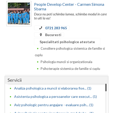
Dolj
People Develop Center - Carmen Simona
Sbarna
Galati
Daca nu poti schimba lumea, schimba modul in care
te uiti la ea!
Giurgiu
0721 283 965
Gorj
Bucuresti
Harghita
Specialitati psihologice atestate
Consiliere psihologica sistemica de familie si
Hunedoara
cuplu
Ialomita
Psihologia muncii si organizationala
Psihoterapie sistemica de familie si cuplu
Iasi
Servicii
Ilfov
Analiza psihologica a muncii si elaborarea fise... (1)
Maramures
Asistenta psihologica a persoanelor care execut... (1)
Mehedinti
Aviz psihologic pentru angajare - evaluare psih... (1)
Mures