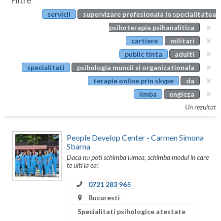
Filtre
Botosani
servicii
supervizare profesionala in specialitatea
Evenimente
Braila
psihoterapie psihanalitica
Cabinet
cartiere
militari
Brasov
public tinta
adulti
Membri
Bucuresti
specialitati
psihologia muncii si organizationala
terapie online prin skype
da
Buzau
limba
engleza
Calarasi
Un rezultat
Caras-Severin
People Develop Center - Carmen Simona
Cluj
Sbarna
Daca nu poti schimba lumea, schimba modul in care
Constanta
te uiti la ea!
Covasna
0721 283 965
Bucuresti
Dambovita
Specialitati psihologice atestate