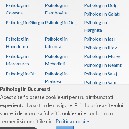
Psihologi in
Psihologi in
Psihologi in Dolj
Covasna
Dambovita
Psihologi in Galati
Psihologi in Giurgiu
Psihologi in Gorj
Psihologi in
Harghita
Psihologi in
Psihologi in
Psihologi in Iasi
Hunedoara
Ialomita
Psihologi in Ilfov
Psihologi in
Psihologi in
Psihologi in Mures
Maramures
Mehedinti
Psihologi in Neamt
Psihologi in Olt
Psihologi in
Psihologi in Salaj
Prahova
Psihologi in Satu-
Psihologi in Bucuresti
Mare
Acest site foloseste cookie-uri pentru a imbunatati
Psihologi in Sibiu
Psihologi in
Psihologi in
experienta dvoastra de navigare. Prin folosirea site-ului
Suceava
Teleorman
sunteti de acord sa folositi cookie-urile conform cu
Psihologi in Timis
Psihologi in Tulcea
Psihologi in Valcea
termenii si conditiile din
"Politica cookies"
Psihologi in Vaslui
Psihologi in