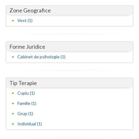
Zone Geografice
Neamt
Vest (1)
Olt
Prahova
Forme Juridice
Salaj
Cabinet de psihologie (1)
Satu-Mare
Sibiu
Tip Terapie
Suceava
Cuplu (1)
Teleorman
Familie (1)
Timis
Grup (1)
Tulcea
Individual (1)
Valcea