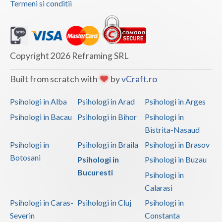
Termeni si conditii
Copyright 2026 Reframing SRL
Built from scratch with
by
vCraft.ro
Psihologi in Alba
Psihologi in Arad
Psihologi in Arges
Psihologi in Bacau
Psihologi in Bihor
Psihologi in
Bistrita-Nasaud
Psihologi in
Psihologi in Braila
Psihologi in Brasov
Botosani
Psihologi in
Psihologi in Buzau
Bucuresti
Psihologi in
Calarasi
Psihologi in Caras-
Psihologi in Cluj
Psihologi in
Severin
Constanta