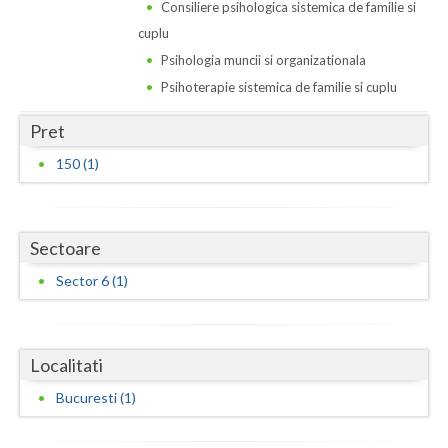
Dolj
Consiliere psihologica sistemica de familie si
cuplu
Galati
Psihologia muncii si organizationala
Giurgiu
Psihoterapie sistemica de familie si cuplu
Gorj
Pret
150 (1)
Harghita
Hunedoara
Ialomita
Sectoare
Sector 6 (1)
Iasi
Ilfov
Localitati
Maramures
Bucuresti (1)
Mehedinti
Mures