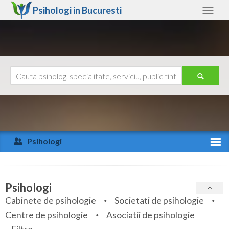
Psihologi in
Bucuresti
Bucuresti
Alte judete
Ajutor
Contact
Alba
Arad
Psihologi
Arges
Activitate recenta
Bacau
Specialitati
Psihologi
Bihor
Cabinete de psihologie
Societati de psihologie
Servicii
Centre de psihologie
Asociatii de psihologie
Bistrita-Nasaud
Articole