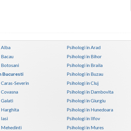
n Alba
Psihologi in Arad
n Bacau
Psihologi in Bihor
n Botosani
Psihologi in Braila
in Bucuresti
Psihologi in Buzau
n Caras-Severin
Psihologi in Cluj
n Covasna
Psihologi in Dambovita
 Galati
Psihologi in Giurgiu
n Harghita
Psihologi in Hunedoara
 Iasi
Psihologi in Ilfov
n Mehedinti
Psihologi in Mures