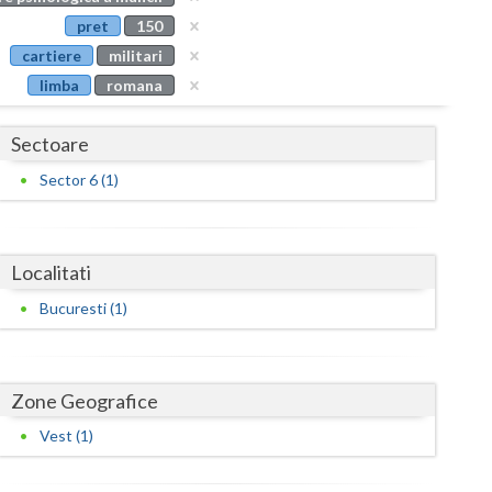
Buzau
pret
150
cartiere
militari
Calarasi
limba
romana
Caras-Severin
Sectoare
Cluj
Sector 6 (1)
Constanta
Covasna
Localitati
Dambovita
Bucuresti (1)
Dolj
Galati
Zone Geografice
Giurgiu
Vest (1)
Gorj