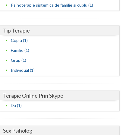
Psihoterapie sistemica de familie si cuplu (1)
Satu-Mare
Sibiu
Tip Terapie
Suceava
Cuplu (1)
Teleorman
Familie (1)
Timis
Grup (1)
Individual (1)
Tulcea
Valcea
Terapie Online Prin Skype
Vaslui
Da (1)
Vrancea
Sex Psiholog