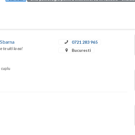
 Sbarna
0721 283 965
te uiti la ea!
Bucuresti
i cuplu