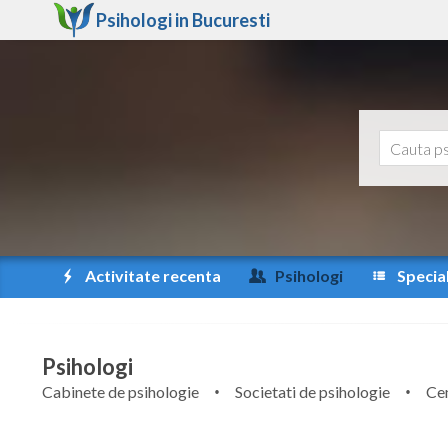
Psihologi in
Bucuresti
Activitate recenta
Psihologi
Special
Psihologi
Cabinete de psihologie
Societati de psihologie
Cen