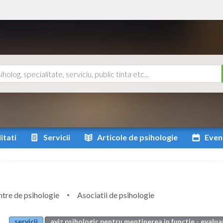
itati
Servicii
Articole
de psihologie
Even
tre de psihologie
Asociatii de psihologie
servicii
aviz psihologic pentru mentinerea in functie - evalua