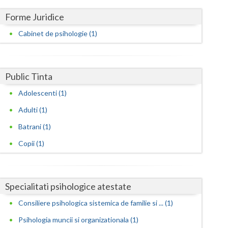
Harghita
Forme Juridice
Hunedoara
Cabinet de psihologie (1)
Ialomita
Iasi
Public Tinta
Ilfov
Adolescenti (1)
Maramures
Adulti (1)
Mehedinti
Batrani (1)
Copii (1)
Mures
Neamt
Specialitati psihologice atestate
Olt
Consiliere psihologica sistemica de familie si ... (1)
Prahova
Psihologia muncii si organizationala (1)
Salaj