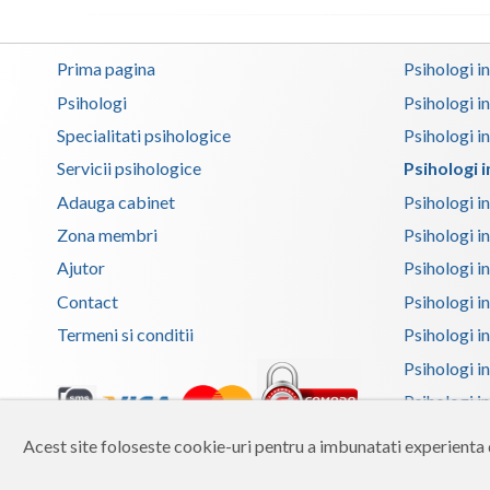
Prima pagina
Psihologi i
Psihologi
Psihologi i
Specialitati psihologice
Psihologi i
Servicii psihologice
Psihologi 
Adauga cabinet
Psihologi i
Zona membri
Psihologi i
Ajutor
Psihologi in
Contact
Psihologi i
Termeni si conditii
Psihologi in
Psihologi i
Psihologi in
Psihologi i
Acest site foloseste cookie-uri pentru a imbunatati experienta d
Copyright 2026 Reframing SRL
Psihologi i