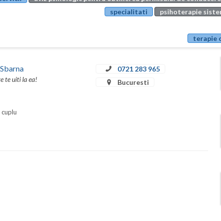
specialitati
psihoterapie sistem
terapie 
 Sbarna
0721 283 965
te uiti la ea!
Bucuresti
i cuplu