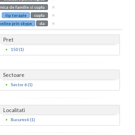
Buzau
ica de familie si cuplu
tip terapie
cuplu
Calarasi
online prin skype
da
Caras-Severin
Pret
Cluj
150 (1)
Constanta
Covasna
Sectoare
Dambovita
Sector 6 (1)
Dolj
Galati
Localitati
Giurgiu
Bucuresti (1)
Gorj