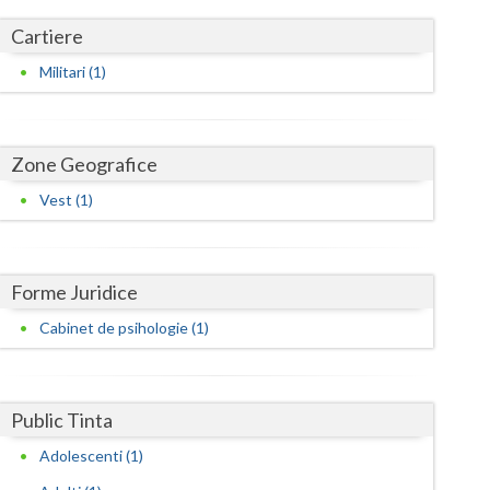
Harghita
Cartiere
Hunedoara
Militari (1)
Ialomita
Iasi
Zone Geografice
Ilfov
Vest (1)
Maramures
Mehedinti
Forme Juridice
Mures
Cabinet de psihologie (1)
Neamt
Olt
Public Tinta
Prahova
Adolescenti (1)
Salaj