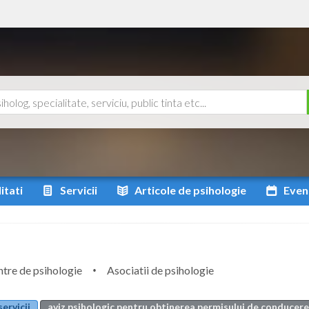
itati
Servicii
Articole
de psihologie
Even
tre de psihologie
Asociatii de psihologie
servicii
aviz psihologic pentru obtinerea permisului de conducere