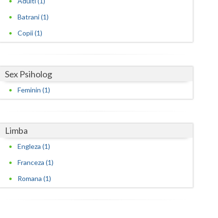
Adulti (1)
Batrani (1)
Satu-Mare
Copii (1)
Sibiu
Suceava
Sex Psiholog
Teleorman
Feminin (1)
Timis
Tulcea
Limba
Valcea
Engleza (1)
Vaslui
Franceza (1)
Vrancea
Romana (1)