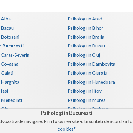
n Alba
Psihologi in Arad
n Bacau
Psihologi in Bihor
n Botosani
Psihologi in Braila
in Bucuresti
Psihologi in Buzau
n Caras-Severin
Psihologi in Cluj
n Covasna
Psihologi in Dambovita
 Galati
Psihologi in Giurgiu
n Harghita
Psihologi in Hunedoara
 Iasi
Psihologi in Ilfov
n Mehedinti
Psihologi in Mures
 Olt
Psihologi in Prahova
Psihologi in Bucuresti
n Satu-Mare
Psihologi in Sibiu
voastra de navigare. Prin folosirea site-ului sunteti de acord sa fol
n Teleorman
Psihologi in Timis
cookies"