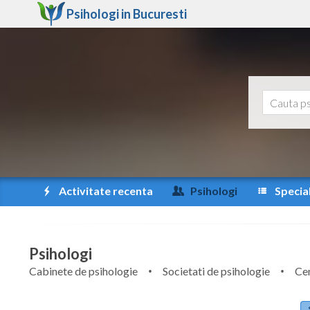
Psihologi in
Bucuresti
Activitate recenta
Psihologi
Special
Psihologi
Cabinete de psihologie
Societati de psihologie
Cen