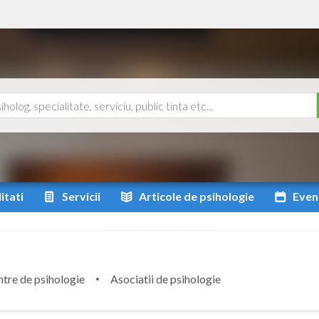
itati
Servicii
Articole
de psihologie
Even
tre de psihologie
Asociatii de psihologie