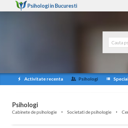
Psihologi in
Bucuresti
Activitate recenta
Psihologi
Special
Psihologi
Cabinete de psihologie
Societati de psihologie
Cen