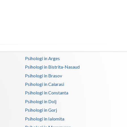
Buzau
Calarasi
Caras-Severin
Cluj
Constanta
Psihologi in Arges
Covasna
Psihologi in Bistrita-Nasaud
Dambovita
Psihologi in Brasov
Dolj
Psihologi in Calarasi
Psihologi in Constanta
Galati
Psihologi in Dolj
Giurgiu
Psihologi in Gorj
Gorj
Psihologi in Ialomita