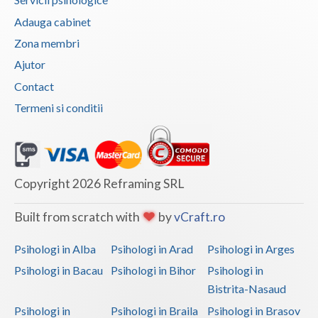
Vaslui
Adauga cabinet
Zona membri
Vrancea
Ajutor
Contact
Termeni si conditii
Copyright 2026 Reframing SRL
Built from scratch with
by
vCraft.ro
Psihologi in Alba
Psihologi in Arad
Psihologi in Arges
Psihologi in Bacau
Psihologi in Bihor
Psihologi in
Bistrita-Nasaud
Psihologi in
Psihologi in Braila
Psihologi in Brasov