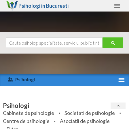
Psihologi in
Bucuresti
Bucuresti
Alte judete
Ajutor
Contact
Alba
Arad
Psihologi
Arges
Activitate recenta
Bacau
Specialitati
Psihologi
Bihor
Cabinete de psihologie
Societati de psihologie
Servicii
Centre de psihologie
Asociatii de psihologie
Bistrita-Nasaud
Articole