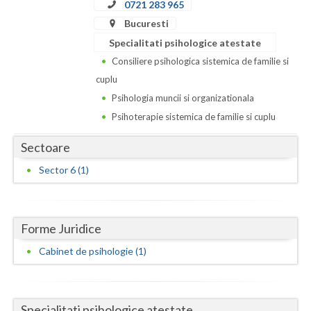
Dolj
0721 283 965
Bucuresti
Galati
Specialitati psihologice atestate
Giurgiu
Consiliere psihologica sistemica de familie si
cuplu
Gorj
Psihologia muncii si organizationala
Harghita
Psihoterapie sistemica de familie si cuplu
Hunedoara
Sectoare
Ialomita
Sector 6 (1)
Iasi
Ilfov
Forme Juridice
Cabinet de psihologie (1)
Maramures
Mehedinti
Specialitati psihologice atestate
Mures