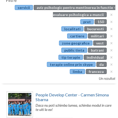
Filtre
Botosani
servicii
aviz psihologic pentru mentinerea in functie -
Evenimente
Braila
evaluare psihologica a muncii
Cabinet
pret
150
Brasov
localitati
bucuresti
Membri
Bucuresti
cartiere
militari
zone geografice
vest
Buzau
public tinta
batrani
Calarasi
tip terapie
individual
terapie online prin skype
da
Caras-Severin
limba
franceza
Cluj
Un rezultat
Constanta
People Develop Center - Carmen Simona
Covasna
Sbarna
Daca nu poti schimba lumea, schimba modul in care
Dambovita
te uiti la ea!