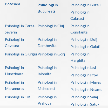
Botosani
Psihologi in
Psihologi in Buzau
Bucuresti
Psihologi in
Calarasi
Psihologi in Caras-
Psihologi in Cluj
Psihologi in
Severin
Constanta
Psihologi in
Psihologi in
Psihologi in Dolj
Covasna
Dambovita
Psihologi in Galati
Psihologi in Giurgiu
Psihologi in Gorj
Psihologi in
Harghita
Psihologi in
Psihologi in
Psihologi in Iasi
Hunedoara
Ialomita
Psihologi in Ilfov
Psihologi in
Psihologi in
Psihologi in Mures
Maramures
Mehedinti
Psihologi in Neamt
Psihologi in Olt
Psihologi in
Psihologi in Salaj
Prahova
Psihologi in Satu-