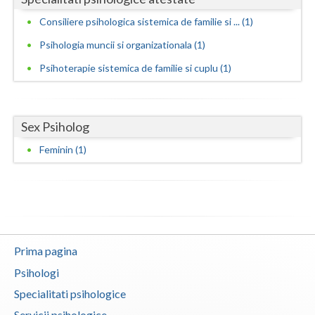
Consiliere psihologica sistemica de familie si ... (1)
Neamt
Psihologia muncii si organizationala (1)
Olt
Psihoterapie sistemica de familie si cuplu (1)
Prahova
Salaj
Sex Psiholog
Satu-Mare
Feminin (1)
Sibiu
Suceava
Teleorman
Timis
Prima pagina
Psihologi
Tulcea
Specialitati psihologice
Valcea
Servicii psihologice