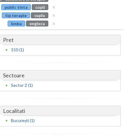
Buzau
public tinta
copii
tip terapie
cuplu
Calarasi
limba
engleza
Caras-Severin
Pret
Cluj
150 (1)
Constanta
Covasna
Sectoare
Dambovita
Sector 2 (1)
Dolj
Galati
Localitati
Giurgiu
București (1)
Gorj