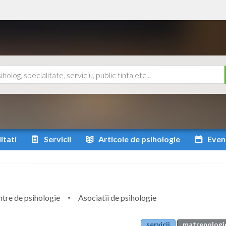
itati
Servicii
Articole
de psihologie
Even
tre de psihologie
Asociatii de psihologie
servicii
matrenologie 