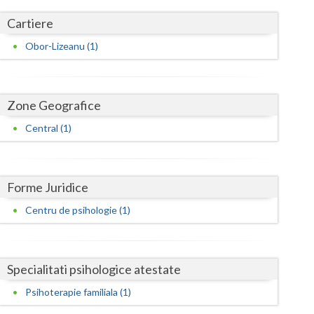
Harghita
Cartiere
Hunedoara
Obor-Lizeanu (1)
Ialomita
Iasi
Zone Geografice
Ilfov
Central (1)
Maramures
Mehedinti
Forme Juridice
Mures
Centru de psihologie (1)
Neamt
Olt
Specialitati psihologice atestate
Prahova
Psihoterapie familiala (1)
Salaj