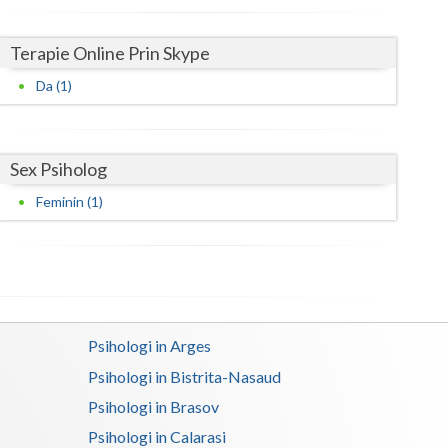
Satu-Mare
Terapie Online Prin Skype
Sibiu
Da (1)
Suceava
Teleorman
Sex Psiholog
Timis
Feminin (1)
Tulcea
Valcea
Vaslui
Psihologi in Arges
Vrancea
Psihologi in Bistrita-Nasaud
Psihologi in Brasov
Psihologi in Calarasi