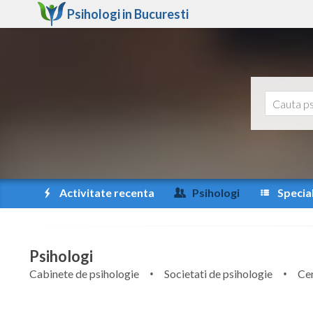
Psihologi in
Bucuresti
Activitate recenta
Psihologi
Special
Psihologi
Cabinete de psihologie
Societati de psihologie
Cen