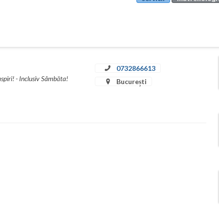
0732866613
spiri! - Inclusiv Sâmbăta!
București