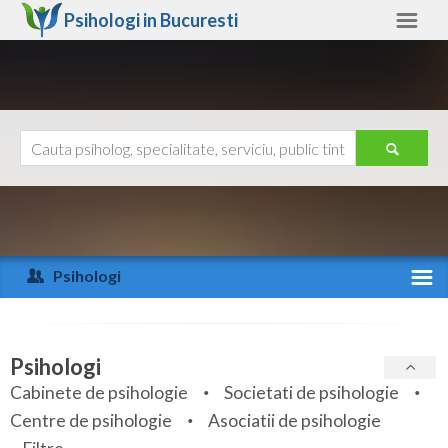
Psihologi in
Bucuresti
Bucuresti
Alte judete
Ajutor
Contact
Alba
Arad
Psihologi
Arges
Activitate recenta
Bacau
Specialitati
Psihologi
Bihor
Cabinete de psihologie
Societati de psihologie
Servicii
Centre de psihologie
Asociatii de psihologie
Bistrita-Nasaud
Articole