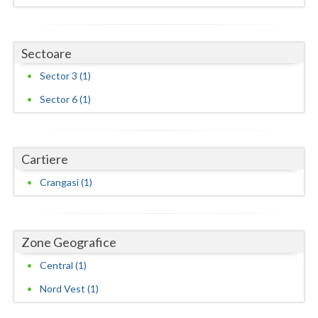
Neamt
Sectoare
Olt
Sector 3 (1)
Prahova
Sector 6 (1)
Salaj
Satu-Mare
Cartiere
Sibiu
Crangasi (1)
Suceava
Teleorman
Zone Geografice
Timis
Central (1)
Tulcea
Nord Vest (1)
Valcea