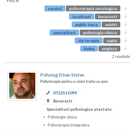
Filtre
Botosani
servicii
psihoterapia oncologica
Evenimente
Braila
localitati
bucuresti
Cabinet
public tinta
adulti
Brasov
specialitati
psihologie clinica
Membri
Bucuresti
tip terapie
cuplu
limba
engleza
Buzau
2 rezultate
Calarasi
Psiholog Erhan Stefan
Caras-Severin
Psihoterapie pentru o viata traita cu sens
Cluj
0722511099
Constanta
Bucuresti
Specialitati psihologice atestate
Covasna
Psihologie clinica
Dambovita
Psihoterapie integrativa