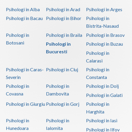
Psihologi in Alba
Psihologi in Arad
Psihologi in Arges
Psihologi in Bacau
Psihologi in Bihor
Psihologi in
Bistrita-Nasaud
Psihologi in
Psihologi in Braila
Psihologi in Brasov
Botosani
Psihologi in
Psihologi in Buzau
Bucuresti
Psihologi in
Calarasi
Psihologi in Caras-
Psihologi in Cluj
Psihologi in
Severin
Constanta
Psihologi in
Psihologi in
Psihologi in Dolj
Covasna
Dambovita
Psihologi in Galati
Psihologi in Giurgiu
Psihologi in Gorj
Psihologi in
Harghita
Psihologi in
Psihologi in
Psihologi in Iasi
Hunedoara
Ialomita
Psihologi in Ilfov