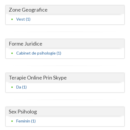
Zone Geografice
Neamt
Vest (1)
Olt
Prahova
Forme Juridice
Salaj
Cabinet de psihologie (1)
Satu-Mare
Sibiu
Terapie Online Prin Skype
Suceava
Da (1)
Teleorman
Timis
Sex Psiholog
Tulcea
Feminin (1)
Valcea