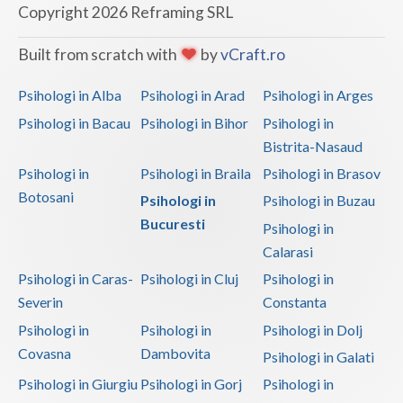
Copyright 2026 Reframing SRL
Built from scratch with
by
vCraft.ro
Psihologi in Alba
Psihologi in Arad
Psihologi in Arges
Psihologi in Bacau
Psihologi in Bihor
Psihologi in
Bistrita-Nasaud
Psihologi in
Psihologi in Braila
Psihologi in Brasov
Botosani
Psihologi in
Psihologi in Buzau
Bucuresti
Psihologi in
Calarasi
Psihologi in Caras-
Psihologi in Cluj
Psihologi in
Severin
Constanta
Psihologi in
Psihologi in
Psihologi in Dolj
Covasna
Dambovita
Psihologi in Galati
Psihologi in Giurgiu
Psihologi in Gorj
Psihologi in