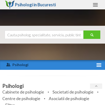
Psihologi in
Bucuresti
Bucuresti
Alte judete
Ajutor
Contact
Alba
Arad
Psihologi
Arges
Activitate recenta
Bacau
Specialitati
Psihologi
Bihor
Cabinete de psihologie
Societati de psihologie
Servicii
Centre de psihologie
Asociatii de psihologie
Bistrita-Nasaud
Articole