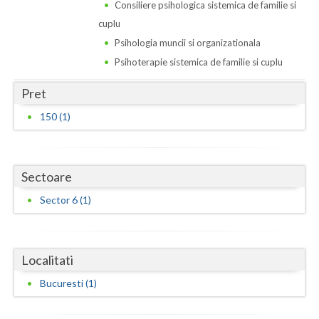
Dolj
Consiliere psihologica sistemica de familie si
cuplu
Galati
Psihologia muncii si organizationala
Giurgiu
Psihoterapie sistemica de familie si cuplu
Gorj
Pret
150 (1)
Harghita
Hunedoara
Ialomita
Sectoare
Sector 6 (1)
Iasi
Ilfov
Localitati
Maramures
Bucuresti (1)
Mehedinti
Mures