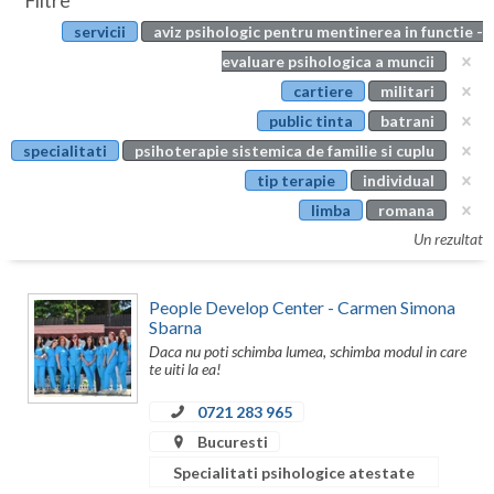
Filtre
Botosani
servicii
aviz psihologic pentru mentinerea in functie -
Evenimente
Braila
evaluare psihologica a muncii
Cabinet
cartiere
militari
Brasov
public tinta
batrani
Membri
Bucuresti
specialitati
psihoterapie sistemica de familie si cuplu
tip terapie
individual
Buzau
limba
romana
Calarasi
Un rezultat
Caras-Severin
People Develop Center - Carmen Simona
Cluj
Sbarna
Daca nu poti schimba lumea, schimba modul in care
Constanta
te uiti la ea!
Covasna
0721 283 965
Bucuresti
Dambovita
Specialitati psihologice atestate