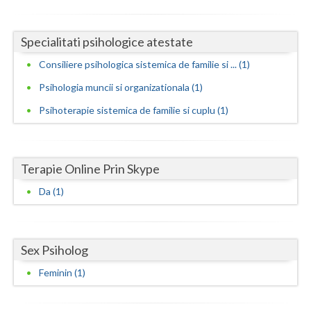
Neamt
Specialitati psihologice atestate
Olt
Consiliere psihologica sistemica de familie si ... (1)
Prahova
Psihologia muncii si organizationala (1)
Salaj
Psihoterapie sistemica de familie si cuplu (1)
Satu-Mare
Sibiu
Terapie Online Prin Skype
Suceava
Da (1)
Teleorman
Timis
Sex Psiholog
Feminin (1)
Tulcea
Valcea