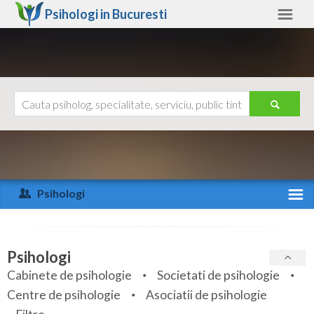
Psihologi in
Bucuresti
Bucuresti
Alte judete
Ajutor
Contact
Alba
Arad
Psihologi
Arges
Activitate recenta
Bacau
Specialitati
Psihologi
Bihor
Cabinete de psihologie
Societati de psihologie
Servicii
Centre de psihologie
Asociatii de psihologie
Bistrita-Nasaud
Articole