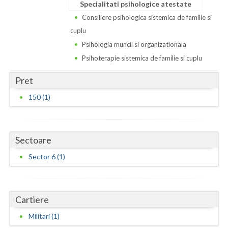
Dolj
Specialitati psihologice atestate
Consiliere psihologica sistemica de familie si
Galati
cuplu
Giurgiu
Psihologia muncii si organizationala
Psihoterapie sistemica de familie si cuplu
Gorj
Pret
Harghita
150 (1)
Hunedoara
Ialomita
Sectoare
Iasi
Sector 6 (1)
Ilfov
Maramures
Cartiere
Mehedinti
Militari (1)
Mures