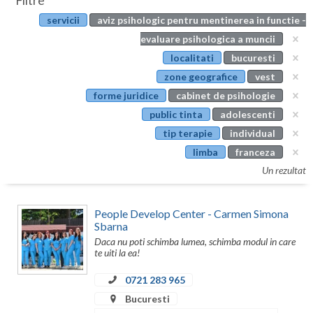
Filtre
Botosani
servicii
aviz psihologic pentru mentinerea in functie -
Evenimente
Braila
evaluare psihologica a muncii
Cabinet
localitati
bucuresti
Brasov
zone geografice
vest
Membri
Bucuresti
forme juridice
cabinet de psihologie
public tinta
adolescenti
Buzau
tip terapie
individual
Calarasi
limba
franceza
Un rezultat
Caras-Severin
Cluj
People Develop Center - Carmen Simona
Sbarna
Constanta
Daca nu poti schimba lumea, schimba modul in care
te uiti la ea!
Covasna
0721 283 965
Dambovita
Bucuresti