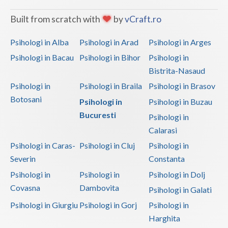
Built from scratch with
by
vCraft.ro
Psihologi in Alba
Psihologi in Arad
Psihologi in Arges
Psihologi in Bacau
Psihologi in Bihor
Psihologi in
Bistrita-Nasaud
Psihologi in
Psihologi in Braila
Psihologi in Brasov
Botosani
Psihologi in
Psihologi in Buzau
Bucuresti
Psihologi in
Calarasi
Psihologi in Caras-
Psihologi in Cluj
Psihologi in
Severin
Constanta
Psihologi in
Psihologi in
Psihologi in Dolj
Covasna
Dambovita
Psihologi in Galati
Psihologi in Giurgiu
Psihologi in Gorj
Psihologi in
Harghita