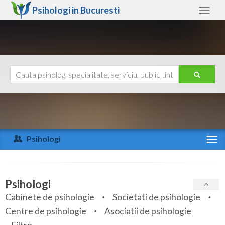
Psihologi in
Bucuresti
Bucuresti
Alte judete
Ajutor
Contact
Alba
Arad
Psihologi
Arges
Activitate recenta
Bacau
Specialitati
Psihologi
Bihor
Cabinete de psihologie
Societati de psihologie
Servicii
Centre de psihologie
Asociatii de psihologie
Bistrita-Nasaud
Articole