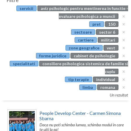
Filtre
Botosani
servicii
aviz psihologic pentru mentinerea in functie -
Evenimente
Braila
evaluare psihologica a muncii
Cabinet
pret
150
Brasov
sectoare
sector 6
Membri
Bucuresti
cartiere
militari
zone geografice
vest
Buzau
forme juridice
cabinet de psihologie
Calarasi
specialitati
consiliere psihologica sistemica de familie si
cuplu
Caras-Severin
tip terapie
individual
Cluj
limba
romana
Un rezultat
Constanta
Covasna
People Develop Center - Carmen Simona
Sbarna
Dambovita
Daca nu poti schimba lumea, schimba modul in care
te uiti la ea!