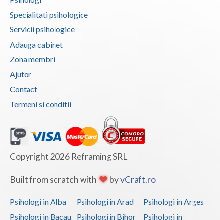
Vaslui
Specialitati psihologice
Servicii psihologice
Vrancea
Adauga cabinet
Zona membri
Ajutor
Contact
Termeni si conditii
Copyright 2026 Reframing SRL
Built from scratch with
by
vCraft.ro
Psihologi in Alba
Psihologi in Arad
Psihologi in Arges
Psihologi in Bacau
Psihologi in Bihor
Psihologi in