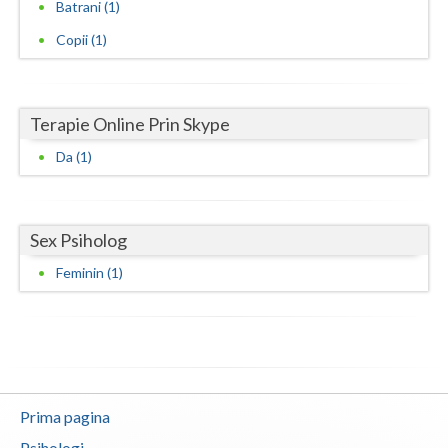
Batrani (1)
Neamt
Copii (1)
Olt
Prahova
Terapie Online Prin Skype
Salaj
Da (1)
Satu-Mare
Sibiu
Sex Psiholog
Feminin (1)
Suceava
Teleorman
Timis
Tulcea
Prima pagina
Valcea
Psihologi