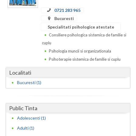
Dolj
0721 283 965
Galati
Bucuresti
Giurgiu
Specialitati psihologice atestate
Consiliere psihologica sistemica de familie si
Gorj
cuplu
Harghita
Psihologia muncii si organizationala
Psihoterapie sistemica de familie si cuplu
Hunedoara
Localitati
Ialomita
Bucuresti (1)
Iasi
Ilfov
Public Tinta
Maramures
Adolescenti (1)
Mehedinti
Adulti (1)
Mures