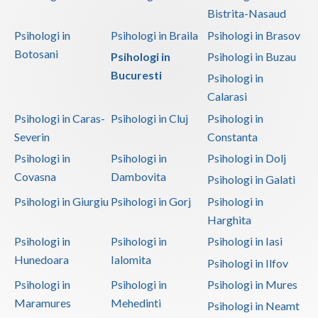
Bistrita-Nasaud
Psihologi in
Psihologi in Braila
Psihologi in Brasov
Botosani
Psihologi in
Psihologi in Buzau
Bucuresti
Psihologi in
Calarasi
Psihologi in Caras-
Psihologi in Cluj
Psihologi in
Severin
Constanta
Psihologi in
Psihologi in
Psihologi in Dolj
Covasna
Dambovita
Psihologi in Galati
Psihologi in Giurgiu
Psihologi in Gorj
Psihologi in
Harghita
Psihologi in
Psihologi in
Psihologi in Iasi
Hunedoara
Ialomita
Psihologi in Ilfov
Psihologi in
Psihologi in
Psihologi in Mures
Maramures
Mehedinti
Psihologi in Neamt