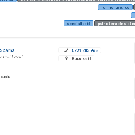
forme juridice
specialitati
psihoterapie sistem
 Sbarna
0721 283 965
te uiti la ea!
Bucuresti
i cuplu