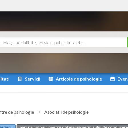
itati
Servicii
Articole
de psihologie
Even
tre de psihologie
Asociatii de psihologie
servicii
aviz psihologic pentru obtinerea permisului de conducere