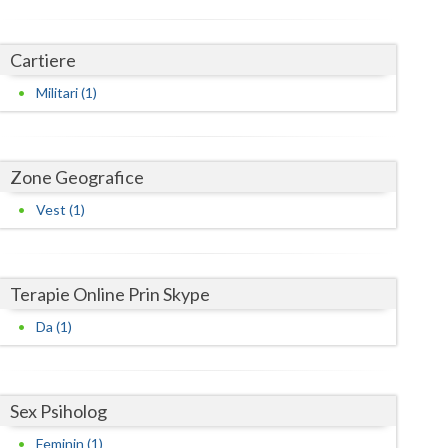
Harghita
Hunedoara
Cartiere
Ialomita
Militari (1)
Iasi
Ilfov
Zone Geografice
Maramures
Vest (1)
Mehedinti
Mures
Terapie Online Prin Skype
Neamt
Da (1)
Olt
Prahova
Sex Psiholog
Feminin (1)
Salaj