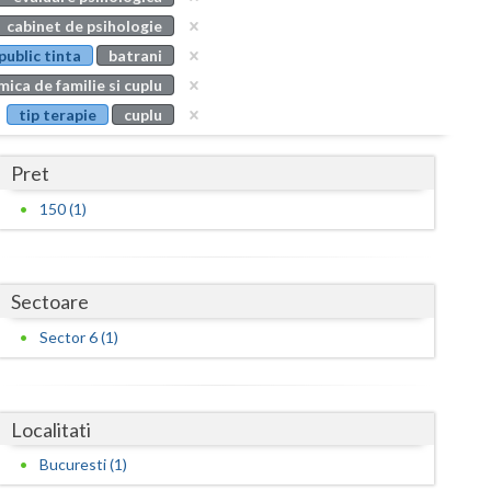
Buzau
cabinet de psihologie
public tinta
batrani
Calarasi
ica de familie si cuplu
Caras-Severin
tip terapie
cuplu
Cluj
Pret
Constanta
150 (1)
Covasna
Dambovita
Sectoare
Dolj
Sector 6 (1)
Galati
Giurgiu
Localitati
Gorj
Bucuresti (1)