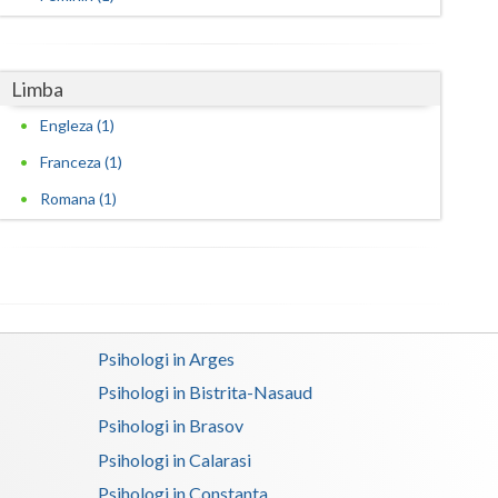
Satu-Mare
Sibiu
Limba
Engleza (1)
Suceava
Franceza (1)
Teleorman
Romana (1)
Timis
Tulcea
Valcea
Vaslui
Psihologi in Arges
Psihologi in Bistrita-Nasaud
Vrancea
Psihologi in Brasov
Psihologi in Calarasi
Psihologi in Constanta