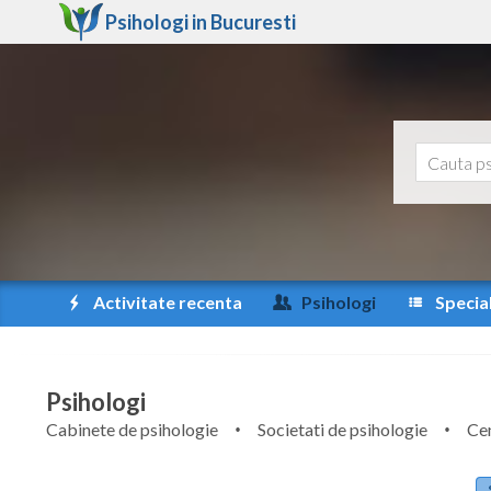
Psihologi in
Bucuresti
Activitate recenta
Psihologi
Special
Psihologi
Cabinete de psihologie
Societati de psihologie
Cen