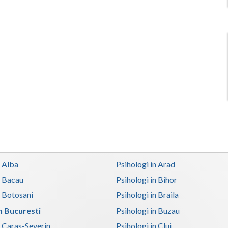
n Alba
Psihologi in Arad
n Bacau
Psihologi in Bihor
n Botosani
Psihologi in Braila
in Bucuresti
Psihologi in Buzau
n Caras-Severin
Psihologi in Cluj