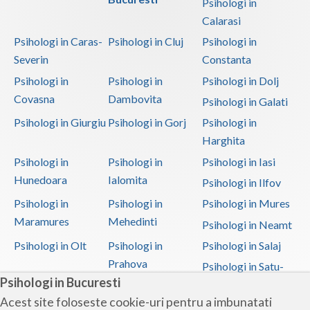
Psihologi in
Calarasi
Psihologi in Caras-
Psihologi in Cluj
Psihologi in
Severin
Constanta
Psihologi in
Psihologi in
Psihologi in Dolj
Covasna
Dambovita
Psihologi in Galati
Psihologi in Giurgiu
Psihologi in Gorj
Psihologi in
Harghita
Psihologi in
Psihologi in
Psihologi in Iasi
Hunedoara
Ialomita
Psihologi in Ilfov
Psihologi in
Psihologi in
Psihologi in Mures
Maramures
Mehedinti
Psihologi in Neamt
Psihologi in Olt
Psihologi in
Psihologi in Salaj
Prahova
Psihologi in Satu-
Psihologi in Bucuresti
Mare
Acest site foloseste cookie-uri pentru a imbunatati
Psihologi in Sibiu
Psihologi in
Psihologi in