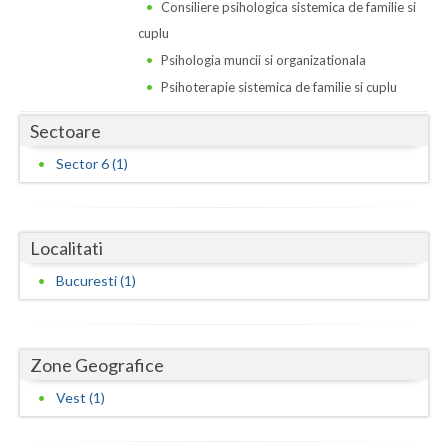
Dolj
Consiliere psihologica sistemica de familie si
cuplu
Galati
Psihologia muncii si organizationala
Giurgiu
Psihoterapie sistemica de familie si cuplu
Gorj
Sectoare
Sector 6 (1)
Harghita
Hunedoara
Ialomita
Localitati
Bucuresti (1)
Iasi
Ilfov
Zone Geografice
Maramures
Vest (1)
Mehedinti
Mures