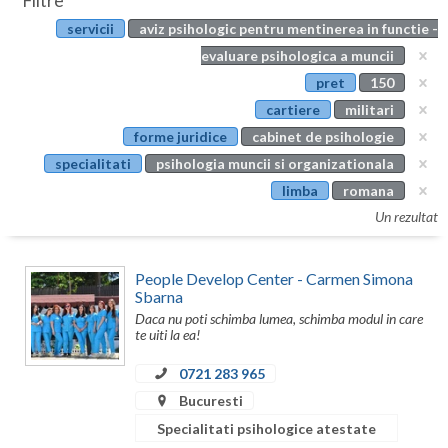
Filtre
Botosani
servicii
aviz psihologic pentru mentinerea in functie -
Evenimente
Braila
evaluare psihologica a muncii
Cabinet
pret
150
Brasov
cartiere
militari
Membri
Bucuresti
forme juridice
cabinet de psihologie
specialitati
psihologia muncii si organizationala
Buzau
limba
romana
Calarasi
Un rezultat
Caras-Severin
People Develop Center - Carmen Simona
Cluj
Sbarna
Daca nu poti schimba lumea, schimba modul in care
Constanta
te uiti la ea!
Covasna
0721 283 965
Bucuresti
Dambovita
Specialitati psihologice atestate