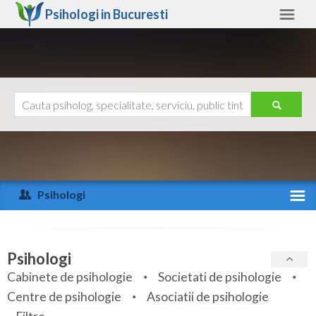
Psihologi in
Bucuresti
Bucuresti
Alte judete
Ajutor
Contact
Alba
Arad
Psihologi
Arges
Activitate recenta
Bacau
Specialitati
Psihologi
Bihor
Cabinete de psihologie
Societati de psihologie
Servicii
Centre de psihologie
Asociatii de psihologie
Bistrita-Nasaud
Articole