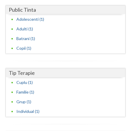
Public Tinta
Neamt
Adolescenti (1)
Olt
Adulti (1)
Prahova
Batrani (1)
Salaj
Copii (1)
Satu-Mare
Sibiu
Tip Terapie
Suceava
Cuplu (1)
Familie (1)
Teleorman
Grup (1)
Timis
Individual (1)
Tulcea
Valcea