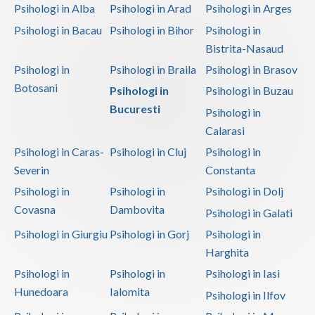
Psihologi in Alba
Psihologi in Arad
Psihologi in Arges
Psihologi in Bacau
Psihologi in Bihor
Psihologi in
Bistrita-Nasaud
Psihologi in
Psihologi in Braila
Psihologi in Brasov
Botosani
Psihologi in
Psihologi in Buzau
Bucuresti
Psihologi in
Calarasi
Psihologi in Caras-
Psihologi in Cluj
Psihologi in
Severin
Constanta
Psihologi in
Psihologi in
Psihologi in Dolj
Covasna
Dambovita
Psihologi in Galati
Psihologi in Giurgiu
Psihologi in Gorj
Psihologi in
Harghita
Psihologi in
Psihologi in
Psihologi in Iasi
Hunedoara
Ialomita
Psihologi in Ilfov