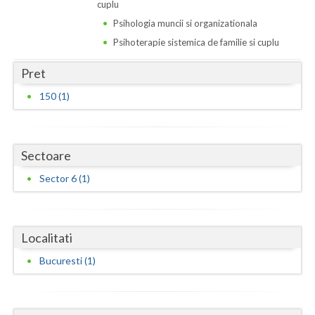
Dolj
cuplu
Psihologia muncii si organizationala
Galati
Psihoterapie sistemica de familie si cuplu
Giurgiu
Pret
Gorj
150 (1)
Harghita
Hunedoara
Sectoare
Ialomita
Sector 6 (1)
Iasi
Ilfov
Localitati
Maramures
Bucuresti (1)
Mehedinti
Mures