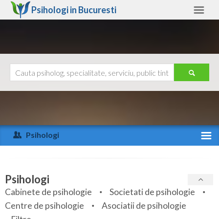
Psihologi in
Bucuresti
Bucuresti
Alte judete
Ajutor
Contact
Alba
Arad
Psihologi
Arges
Activitate recenta
Bacau
Specialitati
Psihologi
Bihor
Cabinete de psihologie
Societati de psihologie
Servicii
Centre de psihologie
Asociatii de psihologie
Bistrita-Nasaud
Articole