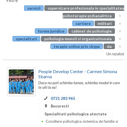
Filtre
Botosani
servicii
supervizare profesionala in specialitatea
Evenimente
Braila
psihoterapie psihanalitica
Cabinet
cartiere
militari
Brasov
forme juridice
cabinet de psihologie
Membri
Bucuresti
specialitati
psihologia muncii si organizationala
terapie online prin skype
da
Buzau
Un rezultat
Calarasi
People Develop Center - Carmen Simona
Caras-Severin
Sbarna
Daca nu poti schimba lumea, schimba modul in care
Cluj
te uiti la ea!
Constanta
0721 283 965
Covasna
Bucuresti
Specialitati psihologice atestate
Dambovita
Consiliere psihologica sistemica de familie si