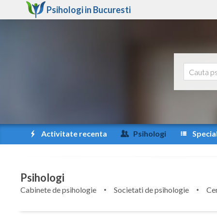
Psihologi in
Bucuresti
Activitate recenta
Psihologi
Special
Psihologi
Cabinete de psihologie
Societati de psihologie
Cen