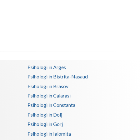
Buzau
Calarasi
Caras-Severin
Cluj
Constanta
Covasna
Psihologi in Arges
Psihologi in Bistrita-Nasaud
Dambovita
Psihologi in Brasov
Dolj
Psihologi in Calarasi
Galati
Psihologi in Constanta
Psihologi in Dolj
Giurgiu
Psihologi in Gorj
Gorj
Psihologi in Ialomita