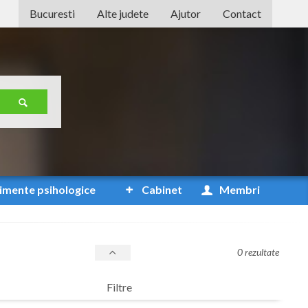
Bucuresti
Alte judete
Ajutor
Contact
Alba
Arad
Arges
Bacau
Bihor
Bistrita-Nasaud
imente
psihologice
Cabinet
Membri
Botosani
Braila
0 rezultate
Brasov
Filtre
Bucuresti