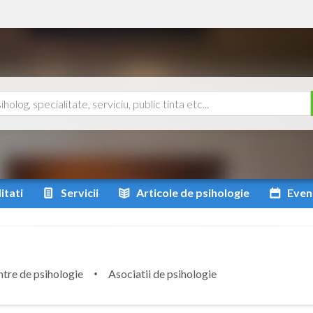
itati
Servicii
Articole
de psihologie
Even
tre de psihologie
Asociatii de psihologie