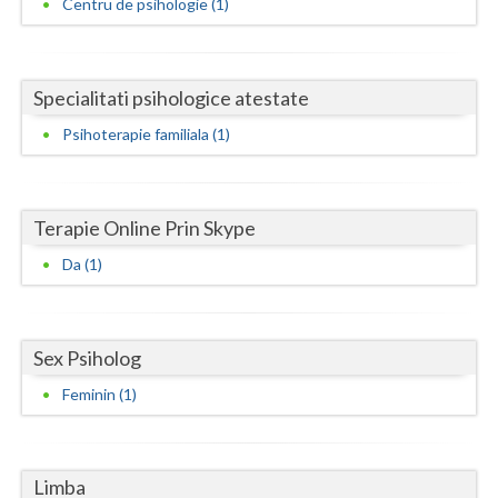
Centru de psihologie (1)
Neamt
Olt
Specialitati psihologice atestate
Prahova
Psihoterapie familiala (1)
Salaj
Satu-Mare
Terapie Online Prin Skype
Sibiu
Da (1)
Suceava
Teleorman
Sex Psiholog
Feminin (1)
Timis
Tulcea
Valcea
Limba