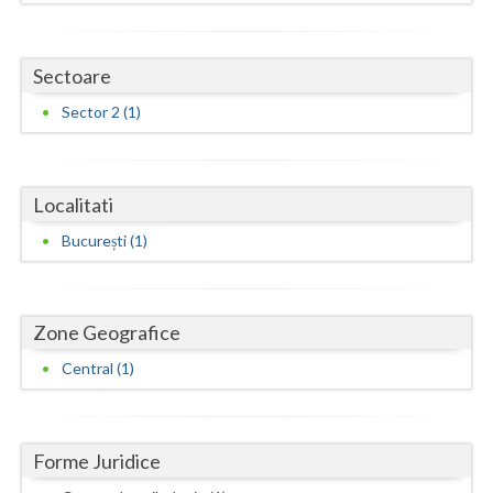
Dolj
Galati
Sectoare
Giurgiu
Sector 2 (1)
Gorj
Harghita
Localitati
Hunedoara
București (1)
Ialomita
Iasi
Zone Geografice
Ilfov
Central (1)
Maramures
Mehedinti
Forme Juridice
Mures