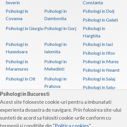
Severin
Constanta
Psihologi in
Psihologi in
Psihologi in Dolj
Covasna
Dambovita
Psihologi in Galati
Psihologi in Giurgiu
Psihologi in Gorj
Psihologi in
Harghita
Psihologi in
Psihologi in
Psihologi in Iasi
Hunedoara
Ialomita
Psihologi in Ilfov
Psihologi in
Psihologi in
Psihologi in Mures
Maramures
Mehedinti
Psihologi in Neamt
Psihologi in Olt
Psihologi in
Psihologi in Salaj
Prahova
Psihologi in Satu-
Psihologi in Bucuresti
Mare
Acest site foloseste cookie-uri pentru a imbunatati
Psihologi in Sibiu
Psihologi in
Psihologi in
experienta dvoastra de navigare. Prin folosirea site-ului
Suceava
Teleorman
sunteti de acord sa folositi cookie-urile conform cu
Psihologi in Timis
Psihologi in Tulcea
Psihologi in Valcea
termenii si conditiile din
"Politica cookies"