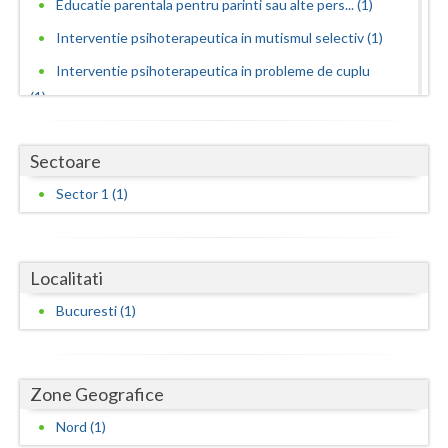
Dolj
Educatie parentala pentru parinti sau alte pers... (1)
Interventie psihoterapeutica in mutismul selectiv (1)
Galati
Interventie psihoterapeutica in probleme de cuplu
Giurgiu
(1)
Gorj
Interventie psihoterapeutica in teama de spatii... (1)
Sectoare
Interventie psihoterapeutica in trichotilomanie (1)
Harghita
Sector 1 (1)
Interventie psihoterapeutica in tulburarea algica (1)
Hunedoara
Interventie psihoterapeutica in tulburarea de c... (1)
Ialomita
Interventie psihoterapeutica in tulburarea de s... (1)
Localitati
Iasi
Logoterapie in tulburarile de comunicare (1)
Bucuresti (1)
Ilfov
Psihoterapie - Interventie psihoterapeutica in ... (1)
Psihoterapie - Interventie psihoterapeutica in ... (1)
Maramures
Zone Geografice
Psihoterapie - Interventie psihoterapeutica in ... (1)
Mehedinti
Psihoterapie - Interventie psihoterapeutica in ... (1)
Nord (1)
Mures