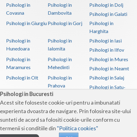
Psihologi in
Psihologi in
Psihologi in Dolj
Covasna
Dambovita
Psihologi in Galati
Psihologi in Giurgiu
Psihologi in Gorj
Psihologi in
Harghita
Psihologi in
Psihologi in
Psihologi in Iasi
Hunedoara
Ialomita
Psihologi in Ilfov
Psihologi in
Psihologi in
Psihologi in Mures
Maramures
Mehedinti
Psihologi in Neamt
Psihologi in Olt
Psihologi in
Psihologi in Salaj
Prahova
Psihologi in Satu-
Psihologi in Bucuresti
Mare
Acest site foloseste cookie-uri pentru a imbunatati
Psihologi in Sibiu
Psihologi in
Psihologi in
experienta dvoastra de navigare. Prin folosirea site-ului
Suceava
Teleorman
sunteti de acord sa folositi cookie-urile conform cu
Psihologi in Timis
Psihologi in Tulcea
Psihologi in Valcea
termenii si conditiile din
"Politica cookies"
Psihologi in Vaslui
Psihologi in