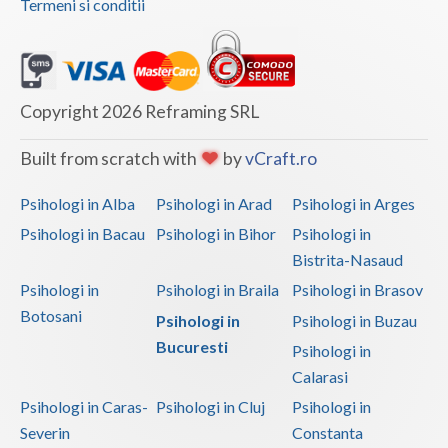
Termeni si conditii
Copyright 2026 Reframing SRL
Built from scratch with
by
vCraft.ro
Psihologi in Alba
Psihologi in Arad
Psihologi in Arges
Psihologi in Bacau
Psihologi in Bihor
Psihologi in
Bistrita-Nasaud
Psihologi in
Psihologi in Braila
Psihologi in Brasov
Botosani
Psihologi in
Psihologi in Buzau
Bucuresti
Psihologi in
Calarasi
Psihologi in Caras-
Psihologi in Cluj
Psihologi in
Severin
Constanta