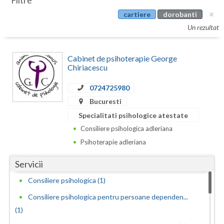
Filtre
Botosani
cartiere
dorobanti
Evenimente
Braila
Un rezultat
Cabinet
Brasov
Cabinet de psihoterapie George
Membri
Bucuresti
Chiriacescu
Buzau
0724725980
Bucuresti
Calarasi
Specialitati psihologice atestate
Caras-Severin
Consiliere psihologica adleriana
Psihoterapie adleriana
Cluj
Servicii
Constanta
Consiliere psihologica (1)
Covasna
Consiliere psihologica pentru persoane dependen...
Dambovita
(1)