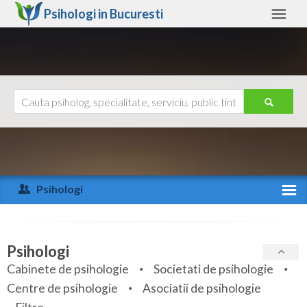
Psihologi in
Bucuresti
Bucuresti
Alte judete
Ajutor
Contact
Alba
Arad
Psihologi
Arges
Activitate recenta
Bacau
Specialitati
Psihologi
Bihor
Cabinete de psihologie
Societati de psihologie
Servicii
Centre de psihologie
Asociatii de psihologie
Bistrita-Nasaud
Articole