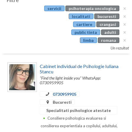
Filtre
Botosani
servicii
psihoterapia oncologica
Evenimente
Braila
localitati
bucuresti
Cabinet
cartiere
crangasi
Brasov
public tinta
adulti
Membri
Bucuresti
limba
romana
Un rezultat
Buzau
Calarasi
Cabinet individual de Psihologie Iuliana
Stancu
Caras-Severin
"Find the light inside you" WhatsApp:
0730959905
Cluj
0730959905
Constanta
Bucuresti
Covasna
Specialitati psihologice atestate
Consiliere psihologica evaluarea si
Dambovita
consilierea experientiala a copilului, adultului,