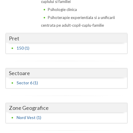
Dolj
cuplului si familiei
Psihologie clinica
Galati
Psihoterapie experientiala si a unificarii
Giurgiu
centrata pe adult-copil-cuplu-familie
Gorj
Pret
150 (1)
Harghita
Hunedoara
Sectoare
Ialomita
Sector 6 (1)
Iasi
Ilfov
Zone Geografice
Maramures
Nord Vest (1)
Mehedinti
Mures