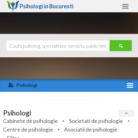
Psihologi in
Bucuresti
Bucuresti
Alte judete
Ajutor
Contact
Alba
Arad
Psihologi
Arges
Activitate recenta
Bacau
Specialitati
Psihologi
Bihor
Cabinete de psihologie
Societati de psihologie
Servicii
Centre de psihologie
Asociatii de psihologie
Bistrita-Nasaud
Articole