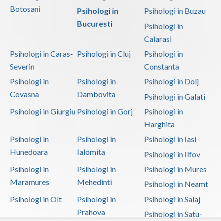
Botosani
Psihologi in
Psihologi in Buzau
Bucuresti
Psihologi in
Calarasi
Psihologi in Caras-
Psihologi in Cluj
Psihologi in
Severin
Constanta
Psihologi in
Psihologi in
Psihologi in Dolj
Covasna
Dambovita
Psihologi in Galati
Psihologi in Giurgiu
Psihologi in Gorj
Psihologi in
Harghita
Psihologi in
Psihologi in
Psihologi in Iasi
Hunedoara
Ialomita
Psihologi in Ilfov
Psihologi in
Psihologi in
Psihologi in Mures
Maramures
Mehedinti
Psihologi in Neamt
Psihologi in Olt
Psihologi in
Psihologi in Salaj
Prahova
Psihologi in Satu-