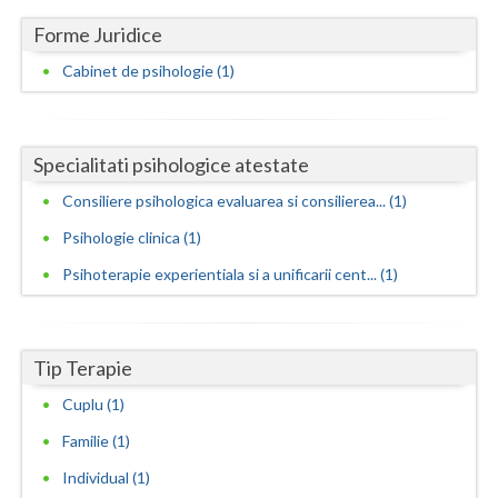
Forme Juridice
Neamt
Cabinet de psihologie (1)
Olt
Prahova
Specialitati psihologice atestate
Salaj
Consiliere psihologica evaluarea si consilierea... (1)
Satu-Mare
Psihologie clinica (1)
Sibiu
Psihoterapie experientiala si a unificarii cent... (1)
Suceava
Teleorman
Tip Terapie
Timis
Cuplu (1)
Tulcea
Familie (1)
Individual (1)
Valcea