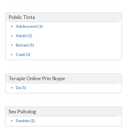
Neamt
Public Tinta
Olt
Adolescenti (1)
Prahova
Adulti (1)
Salaj
Batrani (1)
Copii (1)
Satu-Mare
Sibiu
Terapie Online Prin Skype
Suceava
Da (1)
Teleorman
Timis
Sex Psiholog
Tulcea
Feminin (1)
Valcea