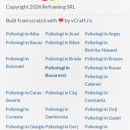
Copyright 2026 Reframing SRL
Built from scratch with
by
vCraft.ro
Psihologi in Alba
Psihologi in Arad
Psihologi in Arges
Psihologi in Bacau
Psihologi in Bihor
Psihologi in
Bistrita-Nasaud
Psihologi in
Psihologi in Braila
Psihologi in Brasov
Botosani
Psihologi in
Psihologi in Buzau
Bucuresti
Psihologi in
Calarasi
Psihologi in Caras-
Psihologi in Cluj
Psihologi in
Severin
Constanta
Psihologi in
Psihologi in
Psihologi in Dolj
Covasna
Dambovita
Psihologi in Galati
Psihologi in Giurgiu
Psihologi in Gorj
Psihologi in