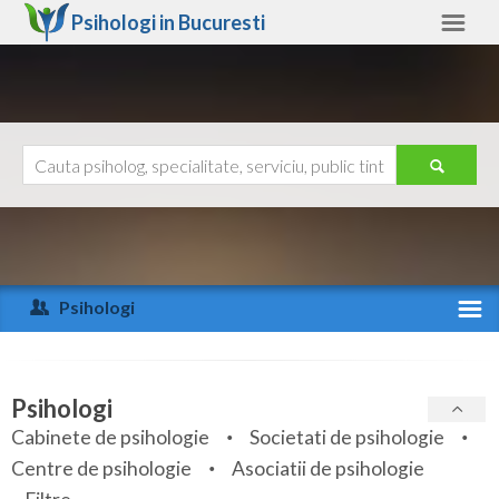
Psihologi in
Bucuresti
Bucuresti
Alte judete
Ajutor
Contact
Alba
Arad
Psihologi
Arges
Activitate recenta
Bacau
Specialitati
Psihologi
Bihor
Cabinete de psihologie
Societati de psihologie
Servicii
Centre de psihologie
Asociatii de psihologie
Bistrita-Nasaud
Articole