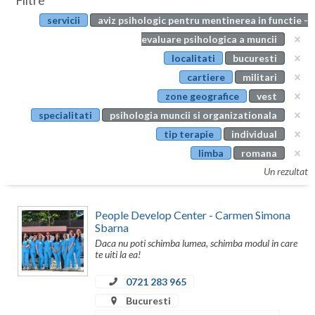
Filtre
Botosani
servicii
aviz psihologic pentru mentinerea in functie -
Evenimente
Braila
evaluare psihologica a muncii
Cabinet
localitati
bucuresti
Brasov
cartiere
militari
Membri
Bucuresti
zone geografice
vest
specialitati
psihologia muncii si organizationala
Buzau
tip terapie
individual
Calarasi
limba
romana
Un rezultat
Caras-Severin
Cluj
People Develop Center - Carmen Simona
Sbarna
Constanta
Daca nu poti schimba lumea, schimba modul in care
te uiti la ea!
Covasna
0721 283 965
Dambovita
Bucuresti