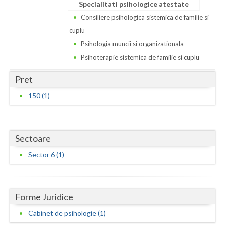
Dolj
Specialitati psihologice atestate
Consiliere psihologica sistemica de familie si
Galati
cuplu
Giurgiu
Psihologia muncii si organizationala
Psihoterapie sistemica de familie si cuplu
Gorj
Pret
Harghita
150 (1)
Hunedoara
Ialomita
Sectoare
Iasi
Sector 6 (1)
Ilfov
Maramures
Forme Juridice
Mehedinti
Cabinet de psihologie (1)
Mures