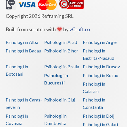
Copyright 2026 Reframing SRL
Built from scratch with
by
vCraft.ro
Psihologi in Alba
Psihologi in Arad
Psihologi in Arges
Psihologi in Bacau
Psihologi in Bihor
Psihologi in
Bistrita-Nasaud
Psihologi in
Psihologi in Braila
Psihologi in Brasov
Botosani
Psihologi in
Psihologi in Buzau
Bucuresti
Psihologi in
Calarasi
Psihologi in Caras-
Psihologi in Cluj
Psihologi in
Severin
Constanta
Psihologi in
Psihologi in
Psihologi in Dolj
Covasna
Dambovita
Psihologi in Galati