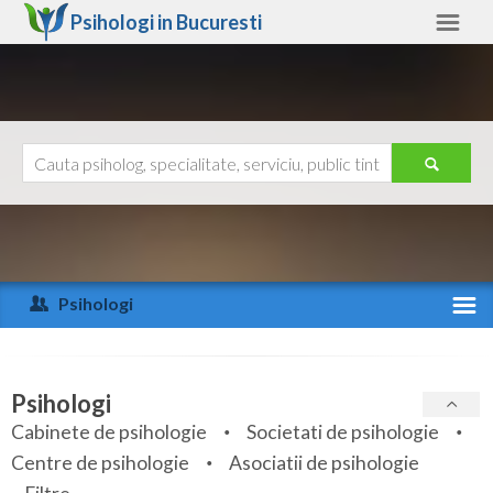
Psihologi in
Bucuresti
Bucuresti
Alte judete
Ajutor
Contact
Alba
Arad
Psihologi
Arges
Activitate recenta
Bacau
Specialitati
Psihologi
Bihor
Cabinete de psihologie
Societati de psihologie
Servicii
Centre de psihologie
Asociatii de psihologie
Bistrita-Nasaud
Articole