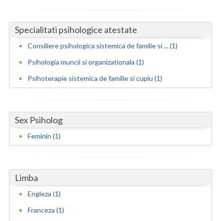
Neamt
Specialitati psihologice atestate
Olt
Consiliere psihologica sistemica de familie si ... (1)
Prahova
Psihologia muncii si organizationala (1)
Salaj
Psihoterapie sistemica de familie si cuplu (1)
Satu-Mare
Sibiu
Sex Psiholog
Suceava
Feminin (1)
Teleorman
Timis
Limba
Engleza (1)
Tulcea
Franceza (1)
Valcea