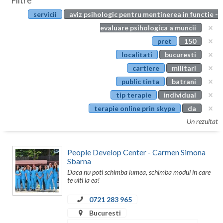
Filtre
Botosani
servicii
aviz psihologic pentru mentinerea in functie -
Evenimente
Braila
evaluare psihologica a muncii
Cabinet
pret
150
Brasov
localitati
bucuresti
Membri
Bucuresti
cartiere
militari
public tinta
batrani
Buzau
tip terapie
individual
Calarasi
terapie online prin skype
da
Un rezultat
Caras-Severin
Cluj
People Develop Center - Carmen Simona
Sbarna
Constanta
Daca nu poti schimba lumea, schimba modul in care
te uiti la ea!
Covasna
0721 283 965
Dambovita
Bucuresti