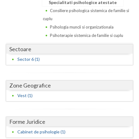
Dolj
Specialitati psihologice atestate
Consiliere psihologica sistemica de familie si
Galati
cuplu
Giurgiu
Psihologia muncii si organizationala
Psihoterapie sistemica de familie si cuplu
Gorj
Sectoare
Harghita
Sector 6 (1)
Hunedoara
Ialomita
Zone Geografice
Iasi
Vest (1)
Ilfov
Maramures
Forme Juridice
Mehedinti
Cabinet de psihologie (1)
Mures