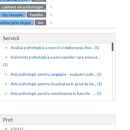
Buzau
cabinet de psihologie
tip terapie
familie
Calarasi
online prin skype
da
Caras-Severin
Servicii
Cluj
Analiza psihologica a muncii si elaborarea fise... (1)
Constanta
Asistenta psihologica a persoanelor care execut...
Covasna
(1)
Dambovita
Aviz psihologic pentru angajare - evaluare psih... (1)
Aviz psihologic pentru incadrarea in grad de ha... (1)
Dolj
Aviz psihologic pentru mentinerea in functie - ... (1)
Galati
Aviz psihologic pentru obtinere permis portarma...
Giurgiu
(1)
Pret
Gorj
Aviz psihologic pentru obtinerea permisului de ... (1)
150 (1)
Aviz psihologic pentru scoala - evaluare psihol... (1)