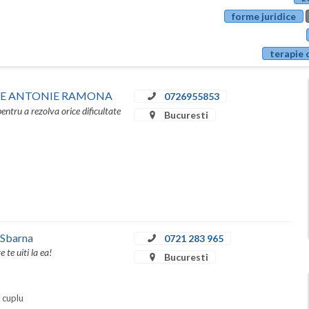
forme juridice
terapie 
GIE ANTONIE RAMONA
0726955853
entru a rezolva orice dificultate
Bucuresti
 Sbarna
0721 283 965
te uiti la ea!
Bucuresti
i cuplu