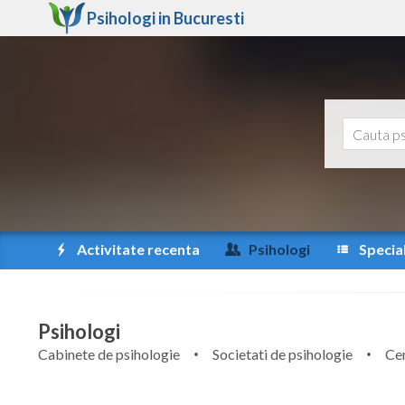
Psihologi in
Bucuresti
Activitate recenta
Psihologi
Special
Psihologi
Cabinete de psihologie
Societati de psihologie
Cen