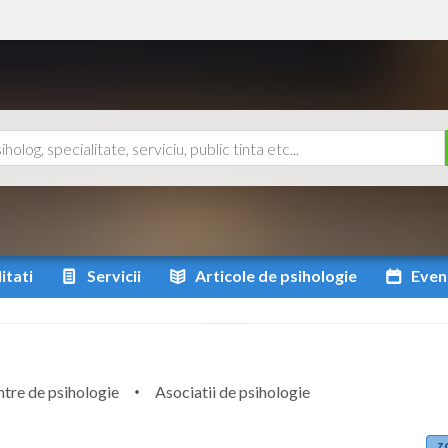
itati
Servicii
Articole
de psihologie
Even
tre de psihologie
Asociatii de psihologie
z