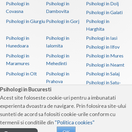
Psihologi in
Psihologi in
Psihologi in Dolj
Covasna
Dambovita
Psihologi in Galati
Psihologi in Giurgiu
Psihologi in Gorj
Psihologi in
Harghita
Psihologi in
Psihologi in
Psihologi in Iasi
Hunedoara
Ialomita
Psihologi in Ilfov
Psihologi in
Psihologi in
Psihologi in Mures
Maramures
Mehedinti
Psihologi in Neamt
Psihologi in Olt
Psihologi in
Psihologi in Salaj
Prahova
Psihologi in Satu-
Psihologi in Bucuresti
Mare
Acest site foloseste cookie-uri pentru a imbunatati
Psihologi in Sibiu
Psihologi in
Psihologi in
experienta dvoastra de navigare. Prin folosirea site-ului
Suceava
Teleorman
sunteti de acord sa folositi cookie-urile conform cu
Psihologi in Timis
Psihologi in Tulcea
Psihologi in Valcea
termenii si conditiile din
"Politica cookies"
Psihologi in Vaslui
Psihologi in
OK