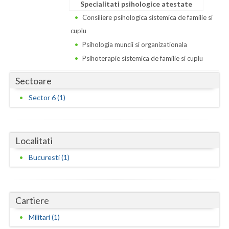
Dolj
Specialitati psihologice atestate
Consiliere psihologica sistemica de familie si
Galati
cuplu
Giurgiu
Psihologia muncii si organizationala
Psihoterapie sistemica de familie si cuplu
Gorj
Sectoare
Harghita
Sector 6 (1)
Hunedoara
Ialomita
Localitati
Iasi
Bucuresti (1)
Ilfov
Maramures
Cartiere
Mehedinti
Militari (1)
Mures