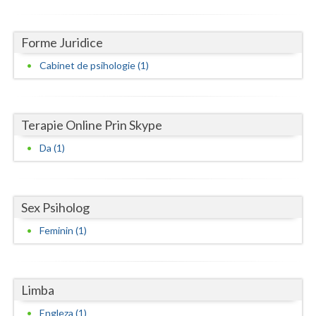
Neamt
Forme Juridice
Olt
Cabinet de psihologie (1)
Prahova
Salaj
Terapie Online Prin Skype
Satu-Mare
Da (1)
Sibiu
Suceava
Sex Psiholog
Teleorman
Feminin (1)
Timis
Tulcea
Limba
Valcea
Engleza (1)