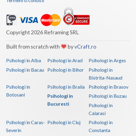
Termeni si conditii
Copyright 2026 Reframing SRL
Built from scratch with
by
vCraft.ro
Psihologi in Alba
Psihologi in Arad
Psihologi in Arges
Psihologi in Bacau
Psihologi in Bihor
Psihologi in
Bistrita-Nasaud
Psihologi in
Psihologi in Braila
Psihologi in Brasov
Botosani
Psihologi in
Psihologi in Buzau
Bucuresti
Psihologi in
Calarasi
Psihologi in Caras-
Psihologi in Cluj
Psihologi in
Severin
Constanta