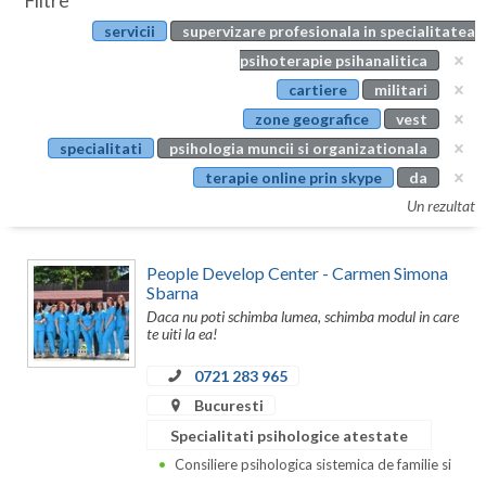
Filtre
Botosani
servicii
supervizare profesionala in specialitatea
Evenimente
Braila
psihoterapie psihanalitica
Cabinet
cartiere
militari
Brasov
zone geografice
vest
Membri
Bucuresti
specialitati
psihologia muncii si organizationala
terapie online prin skype
da
Buzau
Un rezultat
Calarasi
People Develop Center - Carmen Simona
Caras-Severin
Sbarna
Daca nu poti schimba lumea, schimba modul in care
Cluj
te uiti la ea!
Constanta
0721 283 965
Covasna
Bucuresti
Specialitati psihologice atestate
Dambovita
Consiliere psihologica sistemica de familie si