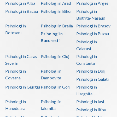
Psihologi in Alba
Psihologi in Arad
Psihologi in Arges
Psihologi in Bacau
Psihologi in Bihor
Psihologi in
Bistrita-Nasaud
Psihologi in
Psihologi in Braila
Psihologi in Brasov
Botosani
Psihologi in
Psihologi in Buzau
Bucuresti
Psihologi in
Calarasi
Psihologi in Caras-
Psihologi in Cluj
Psihologi in
Severin
Constanta
Psihologi in
Psihologi in
Psihologi in Dolj
Covasna
Dambovita
Psihologi in Galati
Psihologi in Giurgiu
Psihologi in Gorj
Psihologi in
Harghita
Psihologi in
Psihologi in
Psihologi in Iasi
Hunedoara
Ialomita
Psihologi in Ilfov