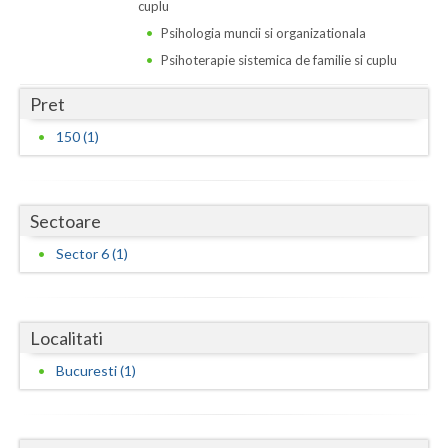
Dolj
cuplu
Psihologia muncii si organizationala
Galati
Psihoterapie sistemica de familie si cuplu
Giurgiu
Pret
Gorj
150 (1)
Harghita
Hunedoara
Sectoare
Ialomita
Sector 6 (1)
Iasi
Ilfov
Localitati
Maramures
Bucuresti (1)
Mehedinti
Mures