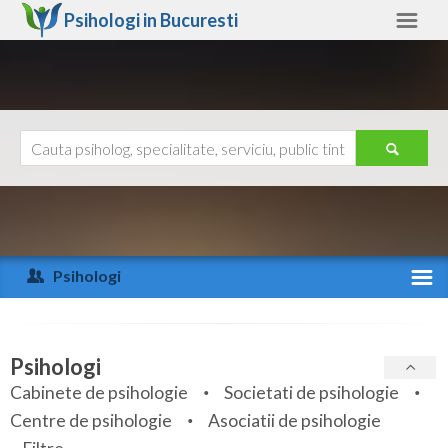
Psihologi in
Bucuresti
Bucuresti
Alte judete
Ajutor
Contact
Alba
Arad
Psihologi
Arges
Activitate recenta
Bacau
Specialitati
Psihologi
Bihor
Cabinete de psihologie
Societati de psihologie
Servicii
Centre de psihologie
Asociatii de psihologie
Bistrita-Nasaud
Articole