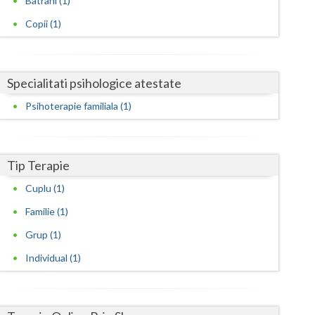
Batrani (1)
Psihoterapie - Interventie psihoterapeutica in ... (1)
Copii (1)
Satu-Mare
Psihoterapie suportiva (1)
Sibiu
Specialitati psihologice atestate
Suceava
Psihoterapie familiala (1)
Teleorman
Timis
Tip Terapie
Tulcea
Cuplu (1)
Valcea
Familie (1)
Vaslui
Grup (1)
Vrancea
Individual (1)