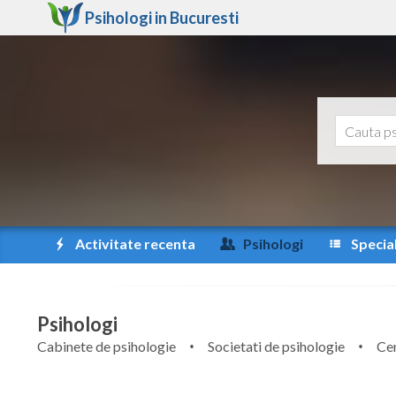
Psihologi in
Bucuresti
Activitate recenta
Psihologi
Special
Psihologi
Cabinete de psihologie
Societati de psihologie
Cen