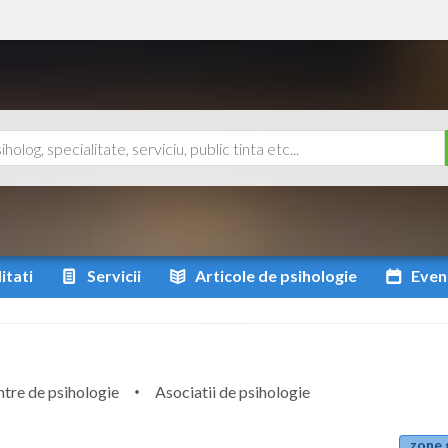
itati
Servicii
Articole
de psihologie
Even
tre de psihologie
Asociatii de psihologie
zone 