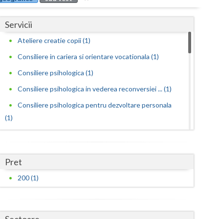
Buzau
Servicii
Calarasi
Ateliere creatie copii (1)
Caras-Severin
Consiliere in cariera si orientare vocationala (1)
Cluj
Consiliere psihologica (1)
Constanta
Consiliere psihologica in vederea reconversiei ... (1)
Covasna
Consiliere psihologica pentru dezvoltare personala
(1)
Dambovita
Consilierea si asistarea cuplurilor care doresc... (1)
Dolj
Dezvoltare personala pentru adolescenti (1)
Pret
Galati
Dezvoltare personala pentru adulti (1)
200 (1)
Giurgiu
Dezvoltare personala pentru copii (1)
Educatie parentala pentru parinti sau alte pers... (1)
Gorj
Interventie psihologica online (1)
Sectoare