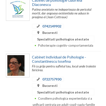
Cabinet de psihologie Gabriela
Dolj
Diaconescu
Putina anxietate ne indeparteaza de pericolul
Galati
mortii, dar angoasa existentiala ne aduce in
preajma ei (Jean Cottraux)
Giurgiu
0742149902
Gorj
Bucuresti
Harghita
Specialitati psihologice atestate
Psihoterapie cognitiv-comportamentala
Hunedoara
Cabinet Individual de Psihologie -
Ialomita
Constantinescu Iosefina
Fii cu grija pentru sufletul tau, locul unde traieste
Iasi
fericirea.
Ilfov
0722757930
Bucuresti
Maramures
Specialitati psihologice atestate
Mehedinti
Consiliere psihologica experientiala si a
unificarii centrata pe adult-copil-cuplu-familie
Mures