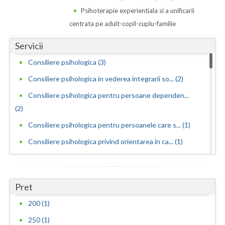
Psihoterapie experientiala si a unificarii
Neamt
centrata pe adult-copil-cuplu-familie
Olt
Servicii
Prahova
Consiliere psihologica (3)
Salaj
Consiliere psihologica in vederea integrarii so... (2)
Consiliere psihologica pentru persoane dependen...
Satu-Mare
(2)
Sibiu
Consiliere psihologica pentru persoanele care s... (1)
Suceava
Consiliere psihologica privind orientarea in ca... (1)
Consilierea si asistarea cuplurilor care doresc... (1)
Teleorman
Dezvoltare personala pentru adolescenti (1)
Timis
Pret
Dezvoltare personala pentru adulti (1)
Tulcea
200 (1)
Educatie parentala pentru parinti sau alte pers... (2)
Valcea
250 (1)
Interventie psihologica in tulburarile de invatare (1)