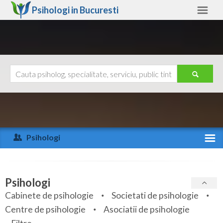
Psihologi in
Bucuresti
Bucuresti
Alte judete
Ajutor
Contact
Alba
Arad
Psihologi
Arges
Activitate recenta
Bacau
Specialitati
Psihologi
Bihor
Cabinete de psihologie
Societati de psihologie
Servicii
Centre de psihologie
Asociatii de psihologie
Bistrita-Nasaud
Articole