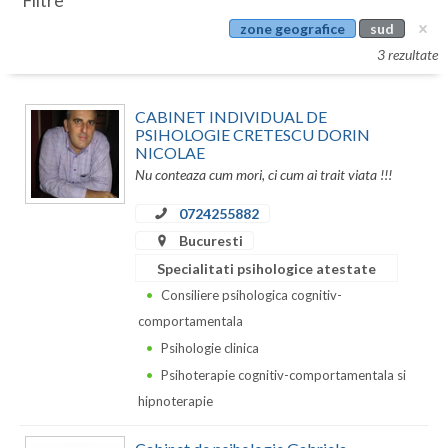
Filtre
Botosani
zone geografice
sud
Evenimente
Braila
3 rezultate
Cabinet
Brasov
CABINET INDIVIDUAL DE
Membri
Bucuresti
PSIHOLOGIE CRETESCU DORIN
NICOLAE
Buzau
Nu conteaza cum mori, ci cum ai trait viata !!!
Calarasi
0724255882
Bucuresti
Caras-Severin
Specialitati psihologice atestate
Cluj
Consiliere psihologica cognitiv-
comportamentala
Constanta
Psihologie clinica
Covasna
Psihoterapie cognitiv-comportamentala si
hipnoterapie
Dambovita