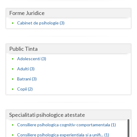
Interventie psihoterapeutica in tulburari ale c... (1)
Forme Juridice
Logopedie - Interventie psihoterapeutica in bal... (1)
Cabinet de psihologie (3)
Logoterapie in tulburarile de comunicare (1)
Programare neurolingvistica (1)
Public Tinta
Psihodiagnostic si evaluare clinica (1)
Adolescenti (3)
Psihooncologie (1)
Adulti (3)
Psihoterapie - Interventie psihoterapeutica in ... (3)
Batrani (3)
Psihoterapie - Interventie psihoterapeutica in ... (3)
Copii (2)
Psihoterapie - Interventie psihoterapeutica in ... (3)
Psihoterapie - Interventie psihoterapeutica in ... (3)
Psihoterapie - Interventie psihoterapeutica in ... (2)
Specialitati psihologice atestate
Psihoterapie - Interventie psihoterapeutica in ... (1)
Consiliere psihologica cognitiv-comportamentala (1)
Psihoterapie - Interventie psihoterapeutica in ... (2)
Consiliere psihologica experientiala si a unifi... (1)