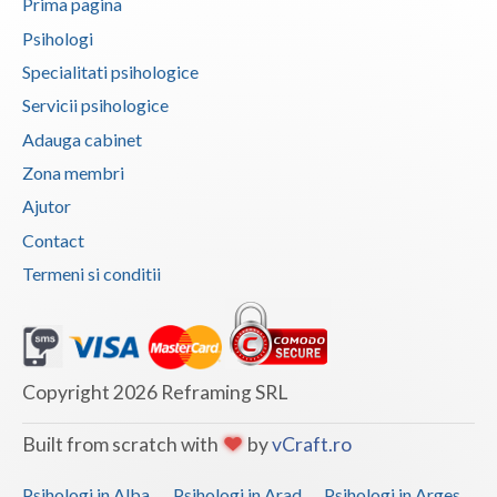
Prima pagina
Psihologi
Specialitati psihologice
Servicii psihologice
Adauga cabinet
Zona membri
Ajutor
Contact
Termeni si conditii
Copyright 2026 Reframing SRL
Built from scratch with
by
vCraft.ro
Psihologi in Alba
Psihologi in Arad
Psihologi in Arges